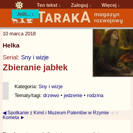
Ten tekst ↓
Zaloguj
↓
Więcej ↓
Jeśli... ↓
10 marca 2018
Helka
Serial:
Sny i wizje
Zbieranie jabłek
Kategoria:
Sny i wizje
Tematy/tagi:
drzewo
•
jedzenie
•
rodzina
◀ Spotkanie z Kimś i Muzeum Patentów w Rzymie
◀ ►
Kometa ►