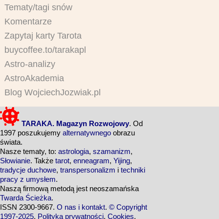
Tematy/tagi snów
Komentarze
Zapytaj karty Tarota
buycoffee.to/tarakapl
Astro-analizy
AstroAkademia
Blog WojciechJozwiak.pl
TARAKA. Magazyn Rozwojowy
. Od
1997 poszukujemy
alternatywnego
obrazu
świata.
Nasze tematy, to:
astrologia
,
szamanizm
,
Słowianie
. Także
tarot
,
enneagram
,
Yijing
,
tradycje duchowe
,
transpersonalizm
i
techniki
pracy z umysłem
.
Naszą firmową metodą jest neoszamańska
Twarda Ścieżka
.
ISSN 2300-9667.
O nas i kontakt
.
© Copyright
1997-2025
.
Polityka prywatności
.
Cookies
.