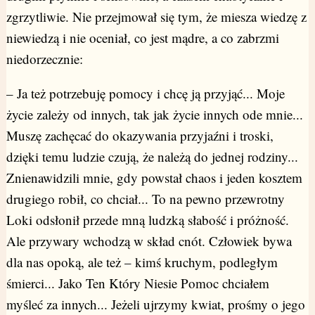
zgrzytliwie. Nie przejmował się tym, że miesza wiedzę z
niewiedzą i nie oceniał, co jest mądre, a co zabrzmi
niedorzecznie:
– Ja też potrzebuję pomocy i chcę ją przyjąć... Moje
życie zależy od innych, tak jak życie innych ode mnie...
Muszę zachęcać do okazywania przyjaźni i troski,
dzięki temu ludzie czują, że należą do jednej rodziny...
Znienawidzili mnie, gdy powstał chaos i jeden kosztem
drugiego robił, co chciał... To na pewno przewrotny
Loki odsłonił przede mną ludzką słabość i próżność.
Ale przywary wchodzą w skład cnót. Człowiek bywa
dla nas opoką, ale też – kimś kruchym, podległym
śmierci... Jako Ten Który Niesie Pomoc chciałem
myśleć za innych... Jeżeli ujrzymy kwiat, prośmy o jego