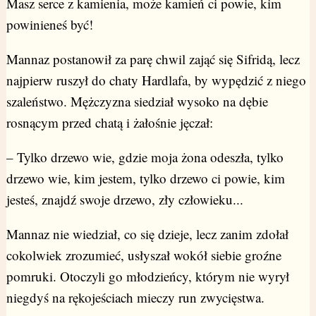
Masz serce z kamienia, może kamień ci powie, kim
powinieneś być!
Mannaz postanowił za parę chwil zająć się Sifridą, lecz
najpierw ruszył do chaty Hardlafa, by wypędzić z niego
szaleństwo. Mężczyzna siedział wysoko na dębie
rosnącym przed chatą i żałośnie jęczał:
– Tylko drzewo wie, gdzie moja żona odeszła, tylko
drzewo wie, kim jestem, tylko drzewo ci powie, kim
jesteś, znajdź swoje drzewo, zły człowieku...
Mannaz nie wiedział, co się dzieje, lecz zanim zdołał
cokolwiek zrozumieć, usłyszał wokół siebie groźne
pomruki. Otoczyli go młodzieńcy, którym nie wyrył
niegdyś na rękojeściach mieczy run zwycięstwa.