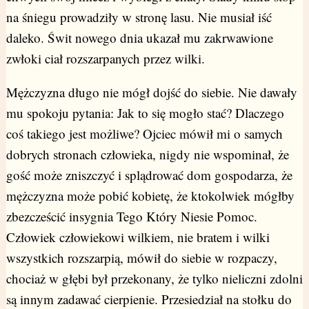
na śniegu prowadziły w stronę lasu. Nie musiał iść
daleko. Świt nowego dnia ukazał mu zakrwawione
zwłoki ciał rozszarpanych przez wilki.
Mężczyzna długo nie mógł dojść do siebie. Nie dawały
mu spokoju pytania: Jak to się mogło stać? Dlaczego
coś takiego jest możliwe? Ojciec mówił mi o samych
dobrych stronach człowieka, nigdy nie wspominał, że
gość może zniszczyć i splądrować dom gospodarza, że
mężczyzna może pobić kobietę, że ktokolwiek mógłby
zbezcześcić insygnia Tego Który Niesie Pomoc.
Człowiek człowiekowi wilkiem, nie bratem i wilki
wszystkich rozszarpią, mówił do siebie w rozpaczy,
chociaż w głębi był przekonany, że tylko nieliczni zdolni
są innym zadawać cierpienie. Przesiedział na stołku do