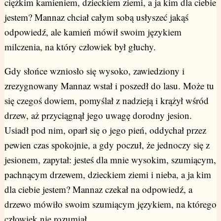
ciężkim kamieniem, dzieckiem ziemi, a ja kim dla ciebie
jestem? Mannaz chciał całym sobą usłyszeć jakąś
odpowiedź, ale kamień mówił swoim językiem
milczenia, na który człowiek był głuchy.
Gdy słońce wzniosło się wysoko, zawiedziony i
zrezygnowany Mannaz wstał i poszedł do lasu. Może tu
się czegoś dowiem, pomyślał z nadzieją i krążył wśród
drzew, aż przyciągnął jego uwagę dorodny jesion.
Usiadł pod nim, oparł się o jego pień, oddychał przez
pewien czas spokojnie, a gdy poczuł, że jednoczy się z
jesionem, zapytał: jesteś dla mnie wysokim, szumiącym,
pachnącym drzewem, dzieckiem ziemi i nieba, a ja kim
dla ciebie jestem? Mannaz czekał na odpowiedź, a
drzewo mówiło swoim szumiącym językiem, na którego
człowiek nie rozumiał.