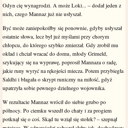
Odyn cię wynagrodzi. A może Loki... – dodał jeden z
nich, czego Mannaz już nie usłyszał.
Być może zaniepokoiłby się ponownie, gdyby usłyszał
ostatnie słowa, lecz był już myślami przy chorym
chłopcu, do którego szybko zmierzał. Gdy zrobił mu
okład i chciał wracać do domu, młody Grimeld,
szykujący się na wyprawę, poprosił Mannaza o radę,
jakie runy wyryć na rękojeści miecza. Potem przybiegła
Saldhi i błagała o skrypt runiczny na miłość, gdyż
upatrzyła sobie pewnego dzielnego wojownika.
W rezultacie Mannaz wrócił do siebie grubo po
północy. Po ciemku wszedł do chaty i za progiem
potknął się o coś. Skąd tu wziął się stołek? – szepnął
pytająco. W odpowiedzi usłyszał słaby jęk, dochodzący