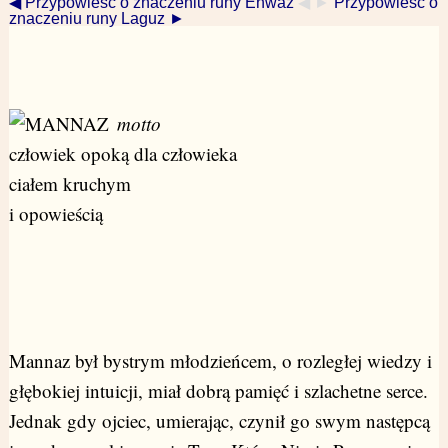
◀ Przypowieść o znaczeniu runy Ehwaz
◀ ►
Przypowieść o
znaczeniu runy Laguz ►
motto
człowiek opoką dla człowieka
ciałem kruchym
i opowieścią
Mannaz był bystrym młodzieńcem, o rozległej wiedzy i
głębokiej intuicji, miał dobrą pamięć i szlachetne serce.
Jednak gdy ojciec, umierając, czynił go swym następcą