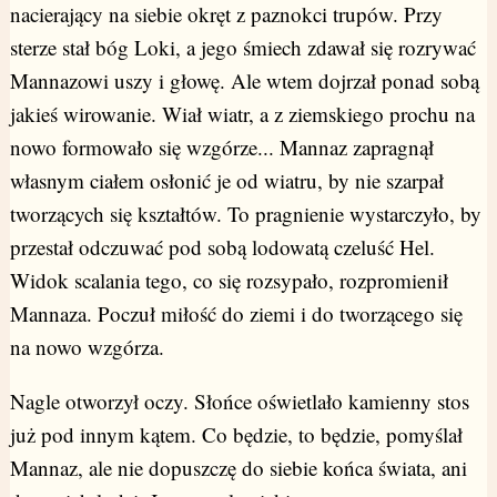
nacierający na siebie okręt z paznokci trupów. Przy
sterze stał bóg Loki, a jego śmiech zdawał się rozrywać
Mannazowi uszy i głowę. Ale wtem dojrzał ponad sobą
jakieś wirowanie. Wiał wiatr, a z ziemskiego prochu na
nowo formowało się wzgórze... Mannaz zapragnął
własnym ciałem osłonić je od wiatru, by nie szarpał
tworzących się kształtów. To pragnienie wystarczyło, by
przestał odczuwać pod sobą lodowatą czeluść Hel.
Widok scalania tego, co się rozsypało, rozpromienił
Mannaza. Poczuł miłość do ziemi i do tworzącego się
na nowo wzgórza.
Nagle otworzył oczy. Słońce oświetlało kamienny stos
już pod innym kątem. Co będzie, to będzie, pomyślał
Mannaz, ale nie dopuszczę do siebie końca świata, ani