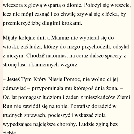
wieczora z głową wspartą o dłonie. Położył się wreszcie,
lecz nie mógł zasnąć i co chwilę zrywał się z łóżka, by
przemierzyć izbę długimi krokami.
Mijały kolejne dni, a Mannaz nie wybierał się do
wioski, zaś ludzi, którzy do niego przychodzili, odsyłał
z niczym. Chodził natomiast na coraz dalsze spacery z
stronę lasu i kamiennych wzgórz.
– Jesteś Tym Który Niesie Pomoc, nie wolno ci jej
odmawiać – przypominała mu któregoś dnia żona. –
Od lat pomagasz ludziom i żaden z mieszkańców Ziemi
Run nie zawiódł się na tobie. Potrafisz doradzić w
trudnych sprawach, pocieszyć i wskazać zioła
wypędzające najcięższe choroby. Ludzie zginą bez
ciebie.