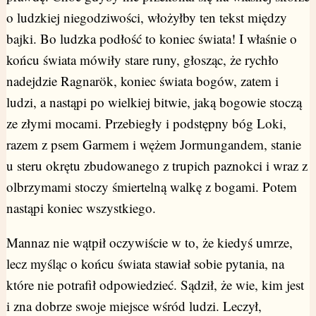
o ludzkiej niegodziwości, włożyłby ten tekst między
bajki. Bo ludzka podłość to koniec świata! I właśnie o
końcu świata mówiły stare runy, głosząc, że rychło
nadejdzie Ragnarök, koniec świata bogów, zatem i
ludzi, a nastąpi po wielkiej bitwie, jaką bogowie stoczą
ze złymi mocami. Przebiegły i podstępny bóg Loki,
razem z psem Garmem i wężem Jormungandem, stanie
u steru okrętu zbudowanego z trupich paznokci i wraz z
olbrzymami stoczy śmiertelną walkę z bogami. Potem
nastąpi koniec wszystkiego.
Mannaz nie wątpił oczywiście w to, że kiedyś umrze,
lecz myśląc o końcu świata stawiał sobie pytania, na
które nie potrafił odpowiedzieć. Sądził, że wie, kim jest
i zna dobrze swoje miejsce wśród ludzi. Leczył,