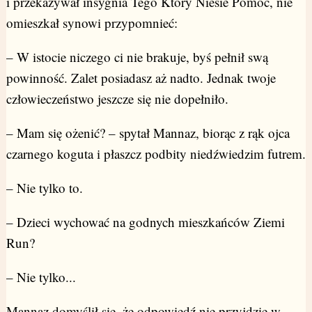
i przekazywał insygnia Tego Który Niesie Pomoc, nie
omieszkał synowi przypomnieć:
– W istocie niczego ci nie brakuje, byś pełnił swą
powinność. Zalet posiadasz aż nadto. Jednak twoje
człowieczeństwo jeszcze się nie dopełniło.
– Mam się ożenić? – spytał Mannaz, biorąc z rąk ojca
czarnego koguta i płaszcz podbity niedźwiedzim futrem.
– Nie tylko to.
– Dzieci wychować na godnych mieszkańców Ziemi
Run?
– Nie tylko...
Mannaz domyślił się, że odpowiedź nie przyjdzie w