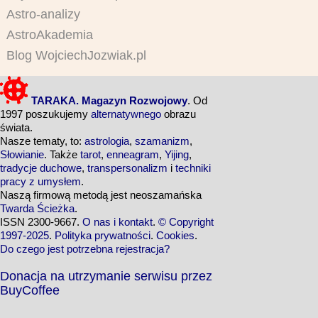
Astro-analizy
AstroAkademia
Blog WojciechJozwiak.pl
TARAKA. Magazyn Rozwojowy
. Od
1997 poszukujemy
alternatywnego
obrazu
świata.
Nasze tematy, to:
astrologia
,
szamanizm
,
Słowianie
. Także
tarot
,
enneagram
,
Yijing
,
tradycje duchowe
,
transpersonalizm
i
techniki
pracy z umysłem
.
Naszą firmową metodą jest neoszamańska
Twarda Ścieżka
.
ISSN 2300-9667.
O nas i kontakt
.
© Copyright
1997-2025
.
Polityka prywatności
.
Cookies
.
Do czego jest potrzebna rejestracja?
Donacja na utrzymanie serwisu przez
BuyCoffee