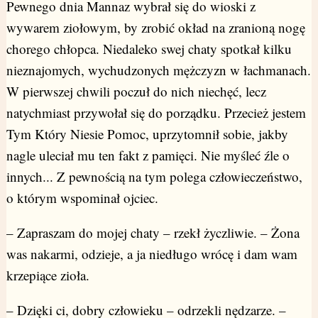
Pewnego dnia Mannaz wybrał się do wioski z
wywarem ziołowym, by zrobić okład na zranioną nogę
chorego chłopca. Niedaleko swej chaty spotkał kilku
nieznajomych, wychudzonych mężczyzn w łachmanach.
W pierwszej chwili poczuł do nich niechęć, lecz
natychmiast przywołał się do porządku. Przecież jestem
Tym Który Niesie Pomoc, uprzytomnił sobie, jakby
nagle uleciał mu ten fakt z pamięci. Nie myśleć źle o
innych... Z pewnością na tym polega człowieczeństwo,
o którym wspominał ojciec.
– Zapraszam do mojej chaty – rzekł życzliwie. – Żona
was nakarmi, odzieje, a ja niedługo wrócę i dam wam
krzepiące zioła.
– Dzięki ci, dobry człowieku – odrzekli nędzarze. –