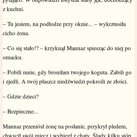
z kuchni.
– Tu jestem, na podłodze przy oknie... – wykrztusiła
cicho żona.
– Co się stało!? – krzyknął Mannaz spiesząc do niej po
omacku.
– Pobili mnie, gdy broniłam twojego koguta. Zabili go
i zjedli. A twój płaszcz niedźwiedzi pokroili ze złości.
– Gdzie dzieci?
– Bezpieczne...
Mannaz przeniósł żonę na posłanie, przykrył pledem,
chwycił swój miecz i wybiegł z chaty. Ślady kilku stóp