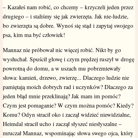
– Kazałeś nam robić, co chcemy – krzyczeli jeden przez
drugiego – i staliśmy się jak zwierzęta. Jak nie-ludzie,
bo zwierzęta są dobre. Wynoś się stąd i zapytaj swojego
psa, kim ma być człowiek!
Mannaz nie próbował nic więcej robić. Nikt by go
wysłuchał. Spuścił głowę i czym prędzej ruszył w drogę
powrotną do domu, a w uszach mu pobrzmiewały
słowa: kamień, drzewo, zwierzę... Dlaczego ludzie nie
pamiętają moich dobrych rad i uczynków? Dlaczego za
jeden błąd mnie przeklinają? Jak mam im pomóc?
Czym jest pomaganie? W czym można pomóc? Kiedy?
Komu? Odyn stracił oko i zaczął widzieć niewidzialne,
Heimdal stracił ucho i zaczął słyszeć niesłyszalne –
mruczał Mannaz, wspominając słowa swego ojca, który