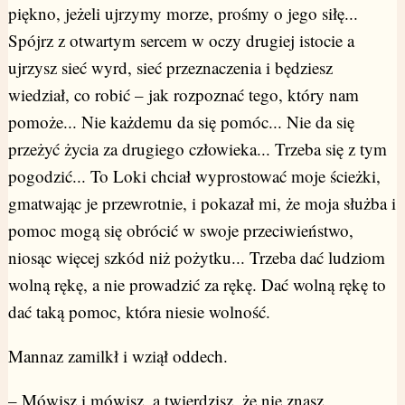
piękno, jeżeli ujrzymy morze, prośmy o jego siłę...
Spójrz z otwartym sercem w oczy drugiej istocie a
ujrzysz sieć wyrd, sieć przeznaczenia i będziesz
wiedział, co robić – jak rozpoznać tego, który nam
pomoże... Nie każdemu da się pomóc... Nie da się
przeżyć życia za drugiego człowieka... Trzeba się z tym
pogodzić... To Loki chciał wyprostować moje ścieżki,
gmatwając je przewrotnie, i pokazał mi, że moja służba i
pomoc mogą się obrócić w swoje przeciwieństwo,
niosąc więcej szkód niż pożytku... Trzeba dać ludziom
wolną rękę, a nie prowadzić za rękę. Dać wolną rękę to
dać taką pomoc, która niesie wolność.
Mannaz zamilkł i wziął oddech.
– Mówisz i mówisz, a twierdzisz, że nie znasz