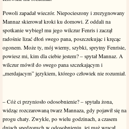
Powoli zapadał wieczór. Niepocieszony i zrezygnowany
Mannaz skierował kroki ku domowi. Z oddali na
spotkanie wybiegł mu jego wilczur Fenris i zaczął
radośnie lizać dłoń swego pana, poszczekując i kręcąc
ogonem. Może ty, mój wierny, szybki, sprytny Fenrisie,
powiesz mi, kim dla ciebie jestem? – spytał Mannaz. A
wilczur mówił do swego pana szczekającym i
„merdajacym” językiem, którego człowiek nie rozumiał.
– Cóż ci przyniosło odosobnienie? – spytała żona,
widząc rozczarowaną twarz Mannaza, gdy pojawił się na
progu chaty. Zwykle, po wielu godzinach, a czasem
dniach spędzonych w odosobnieniu, jej mąż wracał