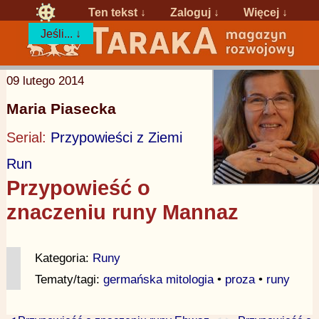
Ten tekst ↓
Zaloguj
↓
Więcej ↓
Jeśli... ↓
09 lutego 2014
Maria Piasecka
Serial:
Przypowieści z Ziemi
Run
Przypowieść o
znaczeniu runy Mannaz
Kategoria:
Runy
Tematy/tagi:
germańska mitologia
•
proza
•
runy