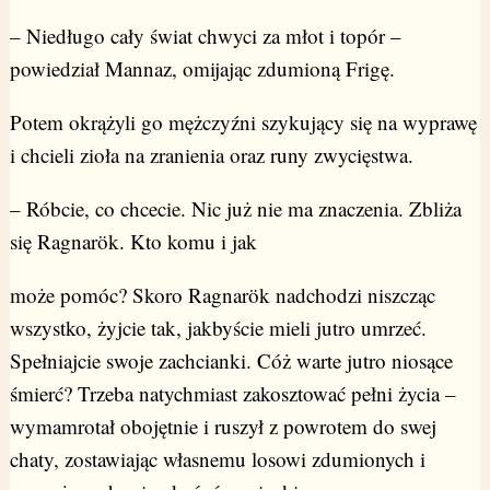
– Niedługo cały świat chwyci za młot i topór –
powiedział Mannaz, omijając zdumioną Frigę.
Potem okrążyli go mężczyźni szykujący się na wyprawę
i chcieli zioła na zranienia oraz runy zwycięstwa.
– Róbcie, co chcecie. Nic już nie ma znaczenia. Zbliża
się Ragnarök. Kto komu i jak
może pomóc? Skoro Ragnarök nadchodzi niszcząc
wszystko, żyjcie tak, jakbyście mieli jutro umrzeć.
Spełniajcie swoje zachcianki. Cóż warte jutro niosące
śmierć? Trzeba natychmiast zakosztować pełni życia –
wymamrotał obojętnie i ruszył z powrotem do swej
chaty, zostawiając własnemu losowi zdumionych i