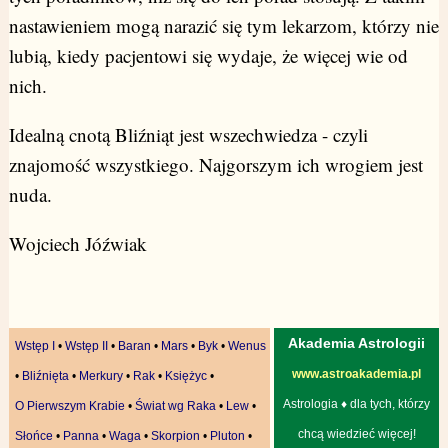
nastawieniem mogą narazić się tym lekarzom, którzy nie
lubią, kiedy pacjentowi się wydaje, że więcej wie od
nich.
Idealną cnotą Bliźniąt jest wszechwiedza - czyli
znajomość wszystkiego. Najgorszym ich wrogiem jest
nuda.
Wojciech Jóźwiak
Akademia Astrologii
Wstęp I
•
Wstęp II
•
Baran
•
Mars
•
Byk
•
Wenus
www.astroakademia.pl
•
Bliźnięta
•
Merkury
•
Rak
•
Księżyc
•
Astrologia ♦ dla tych, którzy
O Pierwszym Krabie
•
Świat wg Raka
•
Lew
•
chcą wiedzieć więcej!
Słońce
•
Panna
•
Waga
•
Skorpion
•
Pluton
•