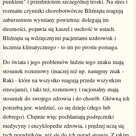
punktem" i przedmiotem szczególnej troski. Na stres i
rozmaite czynniki chorobotwórcze Bliźnięta reagują
zaburzeniem wymiany powietrza: dolegają im
duszności, pojawia się kaszel i suchość w ustach.
Bliźnięta są wdzięcznymi pacjentami uzdrowisk i
leczenia klimatycznego - to im po prostu pomaga.
Do świata i jego problemów ludzie tego znaku mają
stosunek rozumowy (inaczej niż np. następny znak -
Raki - które na wszystko reagują przede wszystkim
emocjami), i taki też, rozumowy i racjonalny mają
stosunek do swojego zdrowia i do chorób. Główną ich
potrzebą jest: wiedzieć, co się dzieje (złego lub
dobrego). Chętnie więc pochłaniają podręczniki
medycyny i encyklopedie zdrowia, i prędzej uczą się
tych poradników, niż się do ich porad stosują. Z takim