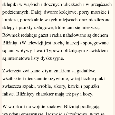
sklepiki w wąskich i tłocznych uliczkach i w przejściach
podziemnych. Dalej: dworce kolejowe, porty morskie i
lotnicze, poczekalnie w tych miejscach oraz niezliczone
sklepy i punkty usługowe, które tam się mieszczą.
Również redakcje gazet i radia naładowane są duchem
Bliźniąt. (W telewizji jest trochę inaczej - spotęgowane
są tam wpływy Lwa.) Typowo bliźnięcym zjawiskiem
są internetowe listy dyskusyjne.
Zwierzęta związane z tym znakiem są gadatliwe,
wścibskie i nieustannie ożywione, w tej liczbie ptaki -
zwłaszcza szpaki, wróble, sikory, kawki i papużki
faliste. Bliźnięcy charakter mają też psy i kozy.
W wojsku i na wojnie znakowi Bliźniąt podlegają
wysyłani emisariusze, łączność i (częściowo, wraz ze