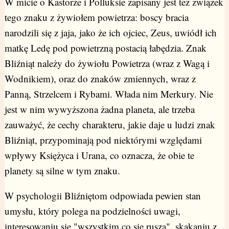
W micie o Kastorze i Polluksie zapisany jest też związek
tego znaku z żywiołem powietrza: boscy bracia
narodzili się z jaja, jako że ich ojciec, Zeus, uwiódł ich
matkę Ledę pod powietrzną postacią łabędzia. Znak
Bliźniąt należy do żywiołu Powietrza (wraz z Wagą i
Wodnikiem), oraz do znaków zmiennych, wraz z
Panną, Strzelcem i Rybami. Włada nim Merkury. Nie
jest w nim wywyższona żadna planeta, ale trzeba
zauważyć, że cechy charakteru, jakie daje u ludzi znak
Bliźniąt, przypominają pod niektórymi względami
wpływy Księżyca i Urana, co oznacza, że obie te
planety są silne w tym znaku.
W psychologii Bliźniętom odpowiada pewien stan
umysłu, który polega na podzielności uwagi,
interesowaniu się "wszystkim co się rusza", skakaniu z