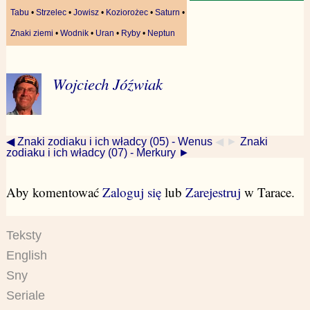
Tabu
•
Strzelec
•
Jowisz
•
Koziorożec
•
Saturn
•
Znaki ziemi
•
Wodnik
•
Uran
•
Ryby
•
Neptun
Wojciech Jóźwiak
◀ Znaki zodiaku i ich władcy (05) - Wenus
◀ ►
Znaki
zodiaku i ich władcy (07) - Merkury ►
Aby komentować
Zaloguj się
lub
Zarejestruj
w Tarace.
Teksty
English
Sny
Seriale