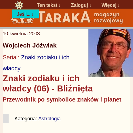
Ten tekst ↓
Zaloguj
↓
Więcej ↓
Jeśli... ↓
10 kwietnia 2003
Wojciech Jóźwiak
Serial:
Znaki zodiaku i ich
władcy
Znaki zodiaku i ich
władcy (06) - Bliźnięta
Przewodnik po symbolice znaków i planet
Kategoria:
Astrologia