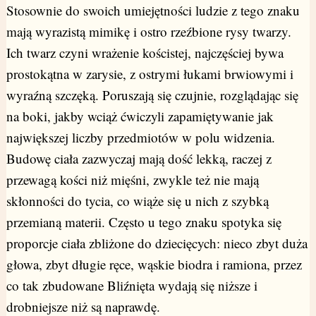
Stosownie do swoich umiejętności ludzie z tego znaku
mają wyrazistą mimikę i ostro rzeźbione rysy twarzy.
Ich twarz czyni wrażenie kościstej, najczęściej bywa
prostokątna w zarysie, z ostrymi łukami brwiowymi i
wyraźną szczęką. Poruszają się czujnie, rozglądając się
na boki, jakby wciąż ćwiczyli zapamiętywanie jak
największej liczby przedmiotów w polu widzenia.
Budowę ciała zazwyczaj mają dość lekką, raczej z
przewagą kości niż mięśni, zwykle też nie mają
skłonności do tycia, co wiąże się u nich z szybką
przemianą materii. Często u tego znaku spotyka się
proporcje ciała zbliżone do dziecięcych: nieco zbyt duża
głowa, zbyt długie ręce, wąskie biodra i ramiona, przez
co tak zbudowane Bliźnięta wydają się niższe i
drobniejsze niż są naprawdę.