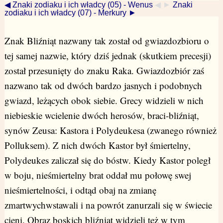
◀ Znaki zodiaku i ich władcy (05) - Wenus
◀ ►
Znaki
zodiaku i ich władcy (07) - Merkury ►
Znak Bliźniąt nazwany tak został od gwiazdozbioru o
tej samej nazwie, który dziś jednak (skutkiem precesji)
został przesunięty do znaku Raka. Gwiazdozbiór zaś
nazwano tak od dwóch bardzo jasnych i podobnych
gwiazd, leżących obok siebie. Grecy widzieli w nich
niebieskie wcielenie dwóch herosów, braci-bliźniąt,
synów Zeusa: Kastora i Polydeukesa (zwanego również
Polluksem). Z nich dwóch Kastor był śmiertelny,
Polydeukes zaliczał się do bóstw. Kiedy Kastor poległ
w boju, nieśmiertelny brat oddał mu połowę swej
nieśmiertelności, i odtąd obaj na zmianę
zmartwychwstawali i na powrót zanurzali się w świecie
cieni. Obraz boskich bliźniąt widzieli też w tym