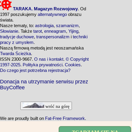
TARAKA. Magazyn Rozwojowy
. Od
1997 poszukujemy
alternatywnego
obrazu
świata.
Nasze tematy, to:
astrologia
,
szamanizm
,
Słowianie
. Także
tarot
,
enneagram
,
Yijing
,
tradycje duchowe
,
transpersonalizm
i
techniki
pracy z umysłem
.
Naszą firmową metodą jest neoszamańska
Twarda Ścieżka
.
ISSN 2300-9667.
O nas i kontakt
.
© Copyright
1997-2025
.
Polityka prywatności
.
Cookies
.
Do czego jest potrzebna rejestracja?
Donacja na utrzymanie serwisu przez
BuyCoffee
wróć na górę
We are proudly built on
Fat-Free Framework
.