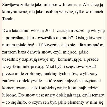
Zawijawa zniknie jako miejsce w Internecie. Ale chcę ją
kontynuować, nie jako osobną witrynę, tylko w ramach
Taraki.
Dwa lata temu, wiosną 2011, zacząłem
robić
tę witrynę
„wszystko o snach”
– pomyślaną jako
. Osią, głównym
forum snów
nurtem miało być – i faktycznie stało się –
,
zarazem baza danych snów, czyli miejsce, gdzie
uczestnicy zapisują swoje sny, komentują je, a przede
wszystkim interpretują. Miał być, i częściowo został
przeze mnie zrobiony, ranking tych snów, wyliczany
zarówno obiektywnie – które sny najczęściej czytane i
komentowane – jak i subiektywnie: które najbardziej
lubione. Do snów uczestnicy doklejali tagi, czyli tematy
– co się śniło, o czym sen był, jakie elementy w nim się