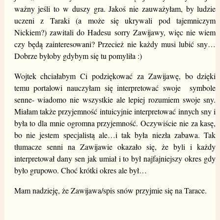
ważny jeśli to w duszy gra. Jakoś nie zauważyłam, by ludzie
uczeni z Taraki (a może się ukrywali pod tajemniczym
Nickiem?) zawitali do Hadesu sorry Zawijawy, więc nie wiem
czy będą zainteresowani? Przecież nie każdy musi lubić sny…
Dobrze byłoby gdybym się tu pomyliła :)
Wojtek chciałabym Ci podziękować za Zawijawę, bo dzięki
temu portalowi nauczyłam się interpretować swoje symbole
senne- wiadomo nie wszystkie ale lepiej rozumiem swoje sny.
Miałam także przyjemność intuicyjnie interpretować innych sny i
była to dla mnie ogromna przyjemność. Oczywiście nie za kasę,
bo nie jestem specjalistą ale…i tak była niezła zabawa. Tak
tłumacze senni na Zawijawie okazało się, że byli i każdy
interpretował dany sen jak umiał i to był najfajniejszy okres gdy
było grupowo. Choć krótki okres ale był…
Mam nadzieję, że Zawijawa/spis snów przyjmie się na Tarace.