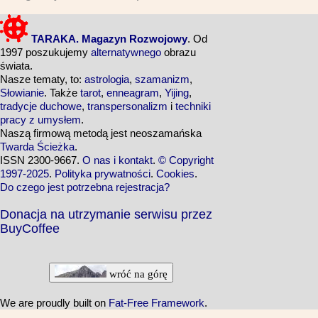
TARAKA. Magazyn Rozwojowy
. Od
1997 poszukujemy
alternatywnego
obrazu
świata.
Nasze tematy, to:
astrologia
,
szamanizm
,
Słowianie
. Także
tarot
,
enneagram
,
Yijing
,
tradycje duchowe
,
transpersonalizm
i
techniki
pracy z umysłem
.
Naszą firmową metodą jest neoszamańska
Twarda Ścieżka
.
ISSN 2300-9667.
O nas i kontakt
.
© Copyright
1997-2025
.
Polityka prywatności
.
Cookies
.
Do czego jest potrzebna rejestracja?
Donacja na utrzymanie serwisu przez
BuyCoffee
wróć na górę
We are proudly built on
Fat-Free Framework
.