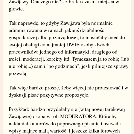
Zawijawy. Dlaczego nie? - z braku czasu i miejsca w
głowie.
Tak naprawdę, to gdyby Zawijawa była normalnie
administrowana w ramach jakiejś działalności
gospodarczej albo pozarządowej, to musiałaby mieć do
swojej obsługi co najmniej DWIE osoby, dwóch
pracowników: jednego od informatyki, drugiego od
treści, moderacji, korekty itd. Tymczasem ja to robię (lub
nie robię...) sam i "po godzinach", jeśli pilniejsze sprawy
pozwolą.
Tak więc bardzo proszę, żeby więcej nie protestować i w
dyskusji pisać pozytywne propozycje.
Przykład: bardzo przydałaby się (w taj nowej tarakowej
Zawijawie) osoba w roli MODERATORA. Która by
nakłaniała autorów do poprawnego pisania i usuwała
wpisy mające małą wartość. I jeszcze kilka forowych