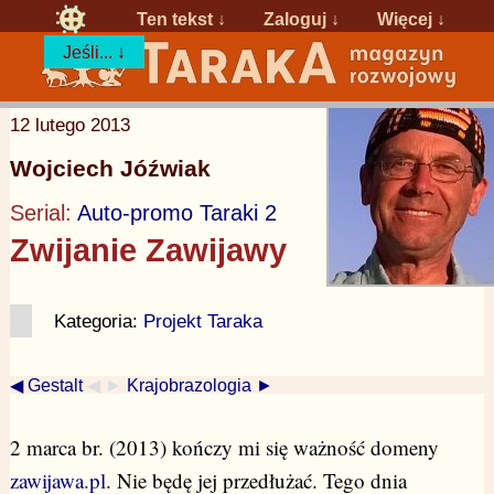
Ten tekst ↓
Zaloguj
↓
Więcej ↓
Jeśli... ↓
12 lutego 2013
Wojciech Jóźwiak
Serial:
Auto-promo Taraki 2
Zwijanie Zawijawy
Kategoria:
Projekt Taraka
◀ Gestalt
◀ ►
Krajobrazologia ►
2 marca br. (2013) kończy mi się ważność domeny
zawijawa.pl
. Nie będę jej przedłużać. Tego dnia