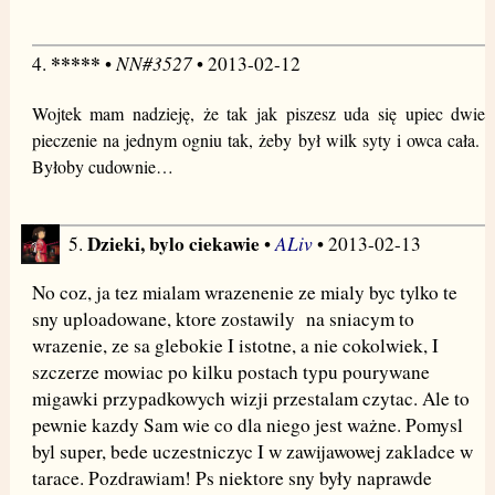
*****
NN#3527
4.
•
• 2013-02-12
Wojtek mam nadzieję, że tak jak piszesz uda się upiec dwie
pieczenie na jednym ogniu tak, żeby był wilk syty i owca cała.
Byłoby cudownie…
Dzieki, bylo ciekawie
ALiv
5.
•
• 2013-02-13
No coz, ja tez mialam wrazenenie ze mialy byc tylko te
sny uploadowane, ktore zostawily na sniacym to
wrazenie, ze sa glebokie I istotne, a nie cokolwiek, I
szczerze mowiac po kilku postach typu pourywane
migawki przypadkowych wizji przestalam czytac. Ale to
pewnie kazdy Sam wie co dla niego jest ważne. Pomysl
byl super, bede uczestniczyc I w zawijawowej zakladce w
tarace. Pozdrawiam! Ps niektore sny były naprawde