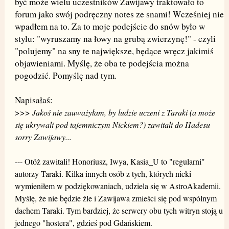
być może wielu uczestników Zawijawy traktowało to
forum jako swój podręczny notes ze snami! Wcześniej nie
wpadłem na to. Za to moje podejście do snów było w
stylu: "wyruszamy na łowy na grubą zwierzynę!" - czyli
"polujemy" na sny te największe, będące wręcz jakimiś
objawieniami. Myślę, że oba te podejścia można
pogodzić. Pomyślę nad tym.
Napisałaś:
>>>
Jakoś nie zauważyłam, by ludzie uczeni z Taraki (a może
się ukrywali pod tajemniczym Nickiem?) zawitali do Hadesu
sorry Zawijawy...
--- Otóż zawitali!
Honoriusz, Iwya, Kasia_U to "regularni"
autorzy Taraki. Kilka innych osób z tych, których nicki
wymieniłem w podziękowaniach, udziela się w AstroAkademii.
Myślę, że nie będzie źle i Zawijawa zmieści się pod wspólnym
dachem Taraki. Tym bardziej, że serwery obu tych witryn stoją u
jednego "hostera", gdzieś pod Gdańskiem.