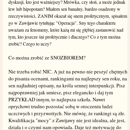
dyskusji, kto jest ważniejszy? Mrówka, czy słoń, a może jednak
lew lub hipopotam? Miałem sen banalny, bardzo osadzony w
rzeczywistości, ZANIM okazał się snem profetycznym,
spisałem
go w Zawijawie tytułując "Operacja". Sny tego charakteru
uważam za fenomeny, które każą mi się głębiej zastanowić nad
tym, kto jeszcze śni profetycznie i dlaczego? Co z tym można
zrobić? Czego to uczy?
Co można zrobić ze SNOZBIOREM?
Nie trzeba robić NIC. A już na pewno nie peszyć chętnych
do pisania ocenami, rankingami na najlepszy sen roku, na
sen najładniej opisany, na króla sennej interpunkcji. Pisz
najpoprawniej jak umiesz, pisz elegancko i daj tym
PRZYKŁAD innym, to najlepsza szkoła. Nawet
oprychowi trudno pozostać sobą w otoczeniu ludzi
uczciwych i przyzwoitych. Nie mówię, że rankingi są złe.
Kwalifikacja "mocy" z Zawijawy nie jest idealna, ale jest,
działa i o czymś nam opowiada. Daje też motywację do