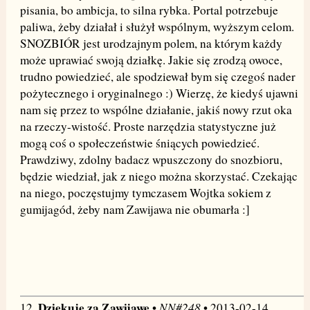
pisania, bo ambicja, to silna rybka. Portal potrzebuje
paliwa, żeby działał i służył wspólnym, wyższym celom.
SNOZBIÓR jest urodzajnym polem, na którym każdy
może uprawiać swoją działkę. Jakie się zrodzą owoce,
trudno powiedzieć, ale spodziewał bym się czegoś nader
pożytecznego i oryginalnego :) Wierzę, że kiedyś ujawni
nam się przez to wspólne działanie, jakiś nowy rzut oka
na rzeczy-wistość. Proste narzędzia statystyczne już
mogą coś o społeczeństwie śniących powiedzieć.
Prawdziwy, zdolny badacz wpuszczony do snozbioru,
będzie wiedział, jak z niego można skorzystać. Czekając
na niego, poczęstujmy tymczasem Wojtka sokiem z
gumijagód, żeby nam Zawijawa nie obumarła :]
Dziękuję za Zawijawę
NN#248
12.
•
• 2013-02-14