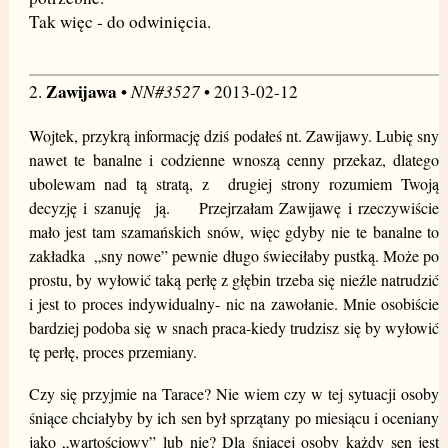
Tak więc - do odwinięcia.
Zawijawa
NN#3527
2.
•
• 2013-02-12
Wojtek, przykrą informację dziś podałeś nt. Zawijawy. Lubię sny
nawet te banalne i codzienne wnoszą cenny przekaz, dlatego
ubolewam nad tą stratą, z drugiej strony rozumiem Twoją
decyzję i szanuję ją. Przejrzałam Zawijawę i rzeczywiście
mało jest tam szamańskich snów, więc gdyby nie te banalne to
zakładka „sny nowe” pewnie długo świeciłaby pustką. Może po
prostu, by wyłowić taką perłę z głębin trzeba się nieźle natrudzić
i jest to proces indywidualny- nic na zawołanie. Mnie osobiście
bardziej podoba się w snach praca-kiedy trudzisz się by wyłowić
tę perłę, proces przemiany.
Czy się przyjmie na Tarace? Nie wiem czy w tej sytuacji osoby
śniące chciałyby by ich sen był sprzątany po miesiącu i oceniany
jako „wartościowy” lub nie? Dla śniącej osoby każdy sen jest