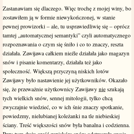
Zastanawiam się dlaczego. Więc trochę z mojej winy, bo
zostawiłem ją w formie niewykończonej, w stanie
pewnej prowizorki – ale, tu usprawiedliwię się – oprócz
tamtej „automatycznej semantyki” czyli automatycznego
rozpoznawania o czym się śniło i co to znaczy, reszta
działała. Zawijawa całkiem nieźle działała jako magazyn
snów i pisanie komentarzy, działała też jako
społeczność. Większą przyczyną niskich lotów
Zawijawy było nastawienie jej użytkowników. Okazało
się, że przeważnie użytkownicy Zawijawy
nie
szukają
tych wielkich snów, sennej mitologii, tylko chcą
zwyczajnie wiedzieć, co w ich śnie znaczy spotkanie,
powiedzmy, nielubianej koleżanki na tle niebieskiej
ściany. Treść większości snów była banalna i codzienna.
Przy tym duża część zapisków snów odstraszała swoją