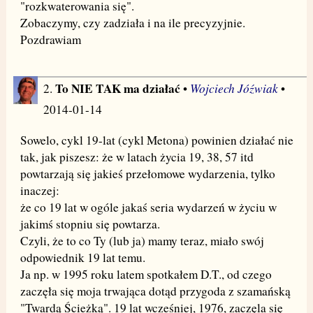
"rozkwaterowania się".
Zobaczymy, czy zadziała i na ile precyzyjnie.
Pozdrawiam
To NIE TAK ma działać
Wojciech Jóźwiak
2.
•
•
2014-01-14
Sowelo, cykl 19-lat (cykl Metona) powinien działać nie
tak, jak piszesz: że w latach życia 19, 38, 57 itd
powtarzają się jakieś przełomowe wydarzenia, tylko
inaczej:
że co 19 lat w ogóle jakaś seria wydarzeń w życiu w
jakimś stopniu się powtarza.
Czyli, że to co Ty (lub ja) mamy teraz, miało swój
odpowiednik 19 lat temu.
Ja np. w 1995 roku latem spotkałem D.T., od czego
zaczęła się moja trwająca dotąd przygoda z szamańską
"Twardą Ścieżką". 19 lat wcześniej, 1976, zaczęla się