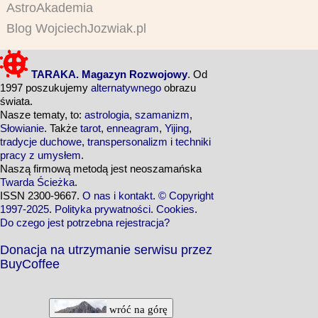
AstroAkademia
Blog WojciechJozwiak.pl
TARAKA. Magazyn Rozwojowy
. Od
1997 poszukujemy
alternatywnego
obrazu
świata.
Nasze tematy, to:
astrologia
,
szamanizm
,
Słowianie
. Także
tarot
,
enneagram
,
Yijing
,
tradycje duchowe
,
transpersonalizm
i
techniki
pracy z umysłem
.
Naszą firmową metodą jest neoszamańska
Twarda Ścieżka
.
ISSN 2300-9667.
O nas i kontakt
.
© Copyright
1997-2025
.
Polityka prywatności
.
Cookies
.
Do czego jest potrzebna rejestracja?
Donacja na utrzymanie serwisu przez
BuyCoffee
wróć na górę