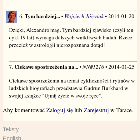
Tym bardziej...
Wojciech Jóźwiak
6.
•
• 2014-01-20
Dzięki, Alexandro'mag. Tym bardziej zjawisko (czyli ten
cykl 19 lat) wymaga dalszych wnikliwych badań. Rzecz
przecież w astrologii nierozpoznana dotąd!
Ciekawe spostrzeżenia na...
NN#1216
7.
•
• 2014-01-25
Ciekawe spostrzeżenia na temat cykliczności i rytmów w
ludzkich biografiach przedstawia Gudrun Burkhard w
swojej książce "Ujmij życie w swoje ręce".
Aby komentować
Zaloguj się
lub
Zarejestruj
w Tarace.
Teksty
English