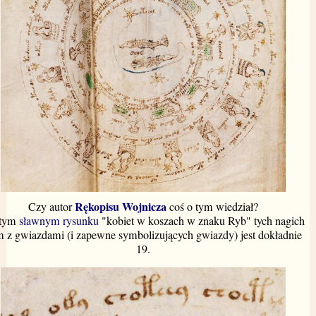
Rękopisu Wojnicza
Czy autor
coś o tym wiedział?
 tym
sławnym rysunku
"kobiet w koszach w znaku Ryb" tych nagich
 z gwiazdami (i zapewne symbolizujących gwiazdy) jest dokładnie
19.