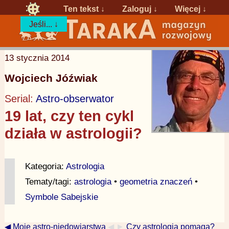
Ten tekst ↓
Zaloguj
↓
Więcej ↓
Jeśli... ↓
13 stycznia 2014
Wojciech Jóźwiak
Serial:
Astro-obserwator
19 lat, czy ten cykl
działa w astrologii?
Kategoria:
Astrologia
Tematy/tagi:
astrologia
•
geometria znaczeń
•
Symbole Sabejskie
◀ Moje astro-niedowiarstwa
◀ ►
Czy astrologia pomaga?