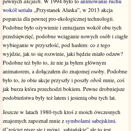
pewnych
akcjach
. W 1994 było to
animowanie ruchu
wokół serialu
„Przystanek Alaska”, w 2013 akcja
poparcia dla pewnej pro-ekologicznej technologii.
Podobne było ożywienie i entuzjazm wokół obu tych
przedsięwzięć, podobne wciąganie nowych osób i ciągłe
wybieganie w przyszłość, pod hasłem: co z tego
wyjdzie, jak to się rozwinie, jaki będzie miało odzew?
Podobne też było to, że nie ja byłem głównym
animatorem, a dołączałem do znajomej osoby. Podobne
było to, że obie akcje przyszły i poszły
obok
mnie, coś
jak burza która przechodzi bokiem. Pewne drobniejsze
podobieństwa były też latem i jesienią obu tych lat.
Jeszcze w latach 1980-tych ktoś z moich ówczesnych
znajomych zapoznał mnie z
symbolami sabejskimi
.
(Częściej pisze się i mówi „sabiańskie” ale to jest