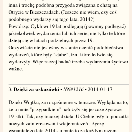
inna i trochę podobna przygoda związana z chatą na
Otrycie w Bieszczadach. (Jeszcze nie wiem, czy coś
podobnego wydarzy się tego lata, 2014?)
Powtórzę: Cyklowi 19 lat podlegają (powinny podlegać)
jakiekolwiek wydarzenia lub ich serie, nie tylko te które
dzieją się w latach podzielnych przez 19.
Oczywiście nie jesteśmy w stanie ocenić podobieństwa
wydarzeń, które były "słabe", tzn. które ledwie się
wydarzyły. Więc raczej badać trzeba wydarzenia życiowo
ważne.
Dzięki za wskazówki
NN#1216
3.
•
• 2014-01-17
Dzieki Wojtku, za rozjaśnienie w temacie. Wygląda na to,
że u mnie "przypadkiem" nałożyły się jeszcze życiowe
19-stki. Tak, czy inaczej działa. U Ciebie były to poczatki
nowych zainteresowań i wtajemniczeń - życzę
wspaniałego lata 2014 - u mnie to za każdym razem