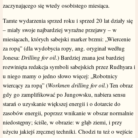
zaczynającego się wtedy osobistego miesiąca.
Tamte wydarzenia sprzed roku i sprzed 20 lat działy się
– miały swoje najbardziej wyraźne przejawy – w
miesiącach, których sabejski marker brzmi: „Wiercenie
za ropą” (dla wydobycia ropy, ang. oryginał według
Jonesa:
Drilling for oil
.) Bardziej znana jest bardziej
rozwinięta redakcja symboli sabejskich przez Rudhyara i
u niego mamy o jedno słowo więcej: „Robotnicy
wiercący za ropą” (
Workmen drilling for oil.
) Ten obraz
gdy go zamplifikować po Jungowsku, nabiera sensu
starań o uzyskanie większej energii i o dotarcie do
zasobów energii, poprzez wnikanie w obszar normalnie
niedostępny; ściśle, w obrazie: w głąb ziemi, i przy
użyciu jakiejś zręcznej techniki. Chodzi tu też o wejście