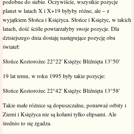
podobne do siebie. Oczywiście, wszystkie pozycje
planet w latach X i X+19 byłyby różne, ale – z
wyjątkiem Słońca i Księżyca. Słońce i Księżyc, w takich
latach, dość ściśle powtarzałyby swoje pozycje. Dla
dzisiejszego dnia dostaję następujące pozycję obu
świateł:
Słońce Koziorożec 22°22' Księżyc Bliźnięta 13°50'
19 lat temu, w roku 1995 były takie pozycje:
Słońce Koziorożec 22°42' Księżyc Bliźnięta 13°58'
Takie małe różnice są dopuszczalne, ponieważ orbity i
Ziemi i Księżyca nie są kołami tylko elipsami. Ale
średnio to się zgadza.