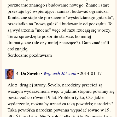
porzucanie znanego i budowanie nowego. Znane i stare
przestaje być wspierające, zamiast budować ogranicza.
Konieczne staje się porzucenie "wysiedzianego gniazda",
przesiadka na "nową gałąź" i budowanie od początku. To
są wydarzenia "mocne" więc od razu rzucają się w oczy.
Teraz sprawdzę te pozornie słabsze, bo mniej
dramatyczne (ale czy mniej znaczące?). Dam znać jeśli
coś znajdę.
Serdecznie pozdrawiam
Do Sovelo
Wojciech Jóźwiak
4.
•
• 2014-01-17
Ale z drugiej strony, Sovelo,
narodziny
przecież
są
ważnym wydarzeniem, więc w jakimś stopniu powinny się
powtarzać co równo 19 lat. Problem tylko, CO, jakie
wydarzenie, można by uznać za taką powtórkę narodzin?
Taka powtórka narodzin powinna wypadać
równo
w 19,
38 i 57 urodziny. Nie "około" tylko ściśle. No powiedzmy