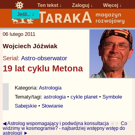
Ten tekst ↓
Zaloguj
↓
Więcej ↓
Jeśli... ↓
06 lutego 2011
Wojciech Jóźwiak
Serial:
Astro-obserwator
19 lat cyklu Metona
Kategoria:
Astrologia
Tematy/tagi:
astrologia
•
cykle planet
•
Symbole
Sabejskie
•
Słowianie
◀ Astrolog wspomagający i podwójna konsultacja
◀ ►
Co
widzimy w kosmogramie? - najbardziej wstępny wstęp do
astrologii ►