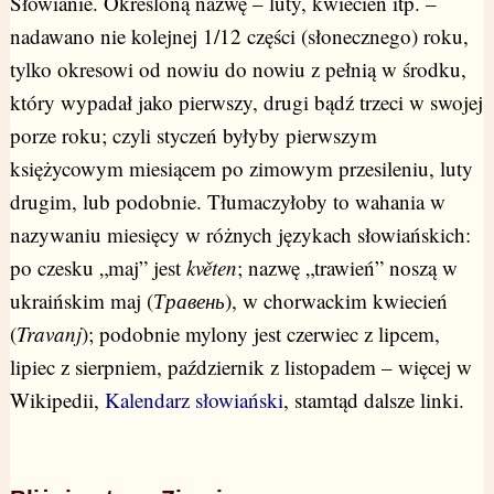
Słowianie. Określoną nazwę – luty, kwiecień itp. –
nadawano nie kolejnej 1/12 części (słonecznego) roku,
tylko okresowi od nowiu do nowiu z pełnią w środku,
który wypadał jako pierwszy, drugi bądź trzeci w swojej
porze roku; czyli styczeń byłyby pierwszym
księżycowym miesiącem po zimowym przesileniu, luty
drugim, lub podobnie. Tłumaczyłoby to wahania w
nazywaniu miesięcy w różnych językach słowiańskich:
po czesku „maj” jest
květen
; nazwę „trawień” noszą w
ukraińskim maj (
Травень
), w chorwackim kwiecień
(
Travanj
); podobnie mylony jest czerwiec z lipcem,
lipiec z sierpniem, październik z listopadem – więcej w
Wikipedii,
Kalendarz słowiański
, stamtąd dalsze linki.