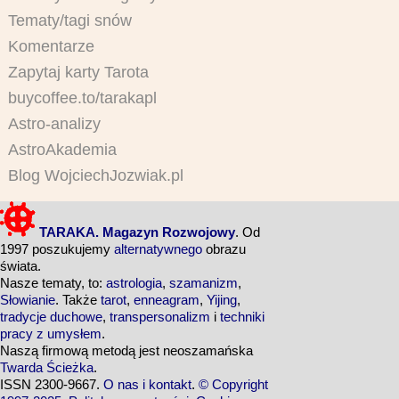
Tematy/tagi snów
Komentarze
Zapytaj karty Tarota
buycoffee.to/tarakapl
Astro-analizy
AstroAkademia
Blog WojciechJozwiak.pl
TARAKA. Magazyn Rozwojowy
. Od
1997 poszukujemy
alternatywnego
obrazu
świata.
Nasze tematy, to:
astrologia
,
szamanizm
,
Słowianie
. Także
tarot
,
enneagram
,
Yijing
,
tradycje duchowe
,
transpersonalizm
i
techniki
pracy z umysłem
.
Naszą firmową metodą jest neoszamańska
Twarda Ścieżka
.
ISSN 2300-9667.
O nas i kontakt
.
© Copyright