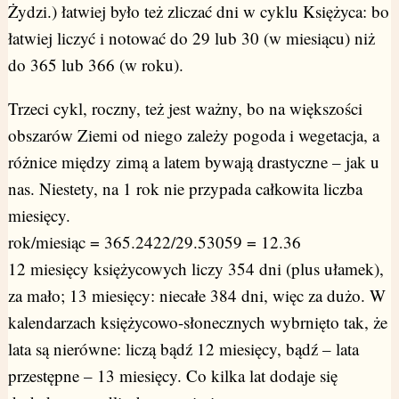
Żydzi.) łatwiej było też zliczać dni w cyklu Księżyca: bo
łatwiej liczyć i notować do 29 lub 30 (w miesiącu) niż
do 365 lub 366 (w roku).
Trzeci cykl, roczny, też jest ważny, bo na większości
obszarów Ziemi od niego zależy pogoda i wegetacja, a
różnice między zimą a latem bywają drastyczne – jak u
nas. Niestety, na 1 rok nie przypada całkowita liczba
miesięcy.
rok/miesiąc = 365.2422/29.53059 = 12.36
12 miesięcy księżycowych liczy 354 dni (plus ułamek),
za mało; 13 miesięcy: niecałe 384 dni, więc za dużo. W
kalendarzach księżycowo-słonecznych wybrnięto tak, że
lata są nierówne: liczą bądź 12 miesięcy, bądź – lata
przestępne – 13 miesięcy. Co kilka lat dodaje się