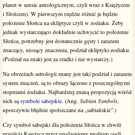
planet w sensie astrologicznym, czyli wraz z Księżycem
i Słońcem). W pierwszym rzędzie różnić je będzie
położenie Słońca na ekliptyce czyli w zodiaku. Żeby
jednak wystarczająco dokładnie uchwycić to położenie
Słońca, potrzebny jest dostatecznie gęsty i zarazem
znaczący, niosący znaczenia, podział ekliptyki-zodiaku.
(Podział na znaki jest za rzadki i nie wystarczy.)
Na obrzeżach astrologii znany jest taki podział i zarazem
system znaczeń, są to obrazy łączone z poszczególnymi
stopniami zodiaku. Najbardziej znaną propozycją wśród
nich są
symbole sabejskie
. (Ang.
Sabian Symbols
,
uporczywie błędnie spolszczane na „sabiańskie”.)
Czy symbol sabejski dla położenia Słońca w chwili
przejścia Księżyca przez urodzeniowe medium coeli