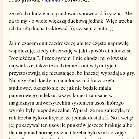
że młodzi ludzie mają cudowna sprawność fizyczną. Ale
za to my - o wiele większą duchową jednak. Więc trzeba
ich ta siłą ducha traktować: )), czasem z buta: ))
Ja im czasem ciut zazdroszczę ale też często naprawdę
współczuję, kiedy obserwuję w jaki sposób ci młodzi są
"rozjeżdżani". Przez system. I nie chodzi mi o kwestie
najwieksze, także te codzienne - oni w tym żyją i
przystosowują się nieustająco, bo inaczej wypadają z gry.
Na przykład: kiedy moja młodsza córka zaczęła
studiowac, okazało się, że już nie będzie miała
papierowego indeksu, wszystko jest zapisane w
magicznym uniwersyteckim systemem usos, którego
wyroki były niepodważalne. Wpisał, że nie zaliczyła, to
rok trzeba było odkręcac, że jednak dostala 5. No i wciąż
jej pokazywał ten usos ile punktów jeszcze brakuje albo
ile ma ponad normę roczną i trzeba było szukać zajęć,