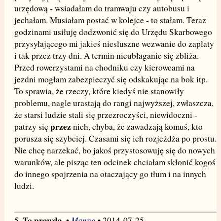
urzędową - wsiadałam do tramwaju czy autobusu i
jechałam. Musiałam postać w kolejce - to stałam. Teraz
godzinami usiłuję dodzwonić się do Urzędu Skarbowego
przysyłającego mi jakieś niesłuszne wezwanie do zapłaty
i tak przez trzy dni. A termin nieubłaganie się zbliża.
Przed rowerzystami na chodniku czy kierowcami na
jezdni mogłam zabezpieczyć się odskakując na bok itp.
To sprawia, że rzeczy, które kiedyś nie stanowiły
problemu, nagle urastają do rangi najwyższej, zwłaszcza,
że starsi ludzie stali się przezroczyści, niewidoczni -
przez
patrzy się
nich, chyba, że zawadzają komuś, kto
porusza się szybciej. Czasami się ich rozjeżdża po prostu.
Nie chcę narzekać, bo jakoś przystosowuję się do nowych
warunków, ale pisząc ten odcinek chciałam skłonić kogoś
do innego spojrzenia na otaczający go tłum i na innych
ludzi.
To prawda,
Manna
5.
•
• 2014-07-25