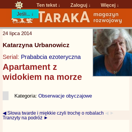
Ten tekst ↓
Zaloguj
↓
Więcej ↓
Jeśli... ↓
24 lipca 2014
Katarzyna Urbanowicz
Serial:
Prababcia ezoteryczna
Apartament z
widokiem na morze
Kategoria:
Obserwacje obyczajowe
◀ Słowa twarde i miękkie czyli trochę o robalach
◀ ►
Tranzyty na podróż ►