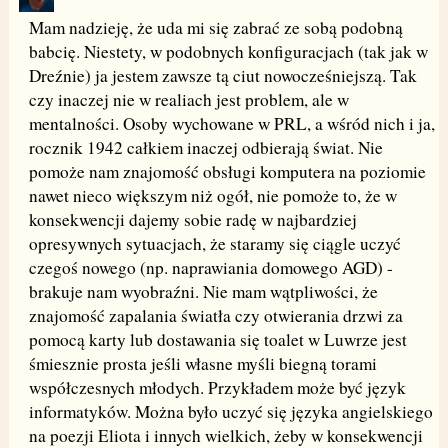
Mam nadzieję, że uda mi się zabrać ze sobą podobną
babcię. Niestety, w podobnych konfiguracjach (tak jak w
Dreźnie) ja jestem zawsze tą ciut nowocześniejszą. Tak
czy inaczej nie w realiach jest problem, ale w
mentalności. Osoby wychowane w PRL, a wśród nich i ja,
rocznik 1942 całkiem inaczej odbierają świat. Nie
pomoże nam znajomość obsługi komputera na poziomie
nawet nieco większym niż ogół, nie pomoże to, że w
konsekwencji dajemy sobie radę w najbardziej
opresywnych sytuacjach, że staramy się ciągle uczyć
czegoś nowego (np. naprawiania domowego AGD) -
brakuje nam wyobraźni. Nie mam wątpliwości, że
znajomość zapalania światła czy otwierania drzwi za
pomocą karty lub dostawania się toalet w Luwrze jest
śmiesznie prosta jeśli własne myśli biegną torami
współczesnych młodych. Przykładem może być język
informatyków. Można było uczyć się języka angielskiego
na poezji Eliota i innych wielkich, żeby w konsekwencji