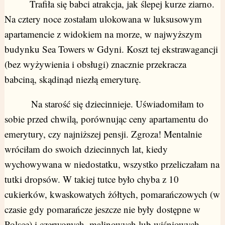
Trafiła się babci atrakcja, jak ślepej kurze ziarno.
Na cztery noce zostałam ulokowana w luksusowym
apartamencie z widokiem na morze, w najwyższym
budynku Sea Towers w Gdyni. Koszt tej ekstrawagancji
(bez wyżywienia i obsługi) znacznie przekracza
babciną, skądinąd niezłą emeryturę.
Na starość się dziecinnieje. Uświadomiłam to
sobie przed chwilą, porównując ceny apartamentu do
emerytury, czy najniższej pensji. Zgroza! Mentalnie
wróciłam do swoich dziecinnych lat, kiedy
wychowywana w niedostatku, wszystko przeliczałam na
tutki dropsów. W takiej tutce było chyba z 10
cukierków, kwaskowatych żółtych, pomarańczowych (w
czasie gdy pomarańcze jeszcze nie były dostępne w
Polsce) i czerwonych, malinowych lub wiśniowych.