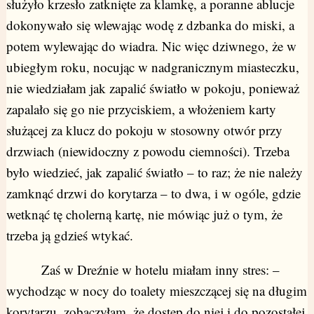
służyło krzesło zatknięte za klamkę, a poranne ablucje
dokonywało się wlewając wodę z dzbanka do miski, a
potem wylewając do wiadra. Nic więc dziwnego, że w
ubiegłym roku, nocując w nadgranicznym miasteczku,
nie wiedziałam jak zapalić światło w pokoju, ponieważ
zapalało się go nie przyciskiem, a włożeniem karty
służącej za klucz do pokoju w stosowny otwór przy
drzwiach (niewidoczny z powodu ciemności). Trzeba
było wiedzieć, jak zapalić światło – to raz; że nie należy
zamknąć drzwi do korytarza – to dwa, i w ogóle, gdzie
wetknąć tę cholerną kartę, nie mówiąc już o tym, że
trzeba ją gdzieś wtykać.
Zaś w Dreźnie w hotelu miałam inny stres: –
wychodząc w nocy do toalety mieszczącej się na długim
korytarzu, zobaczyłam, że dostęp do niej i do pozostałej