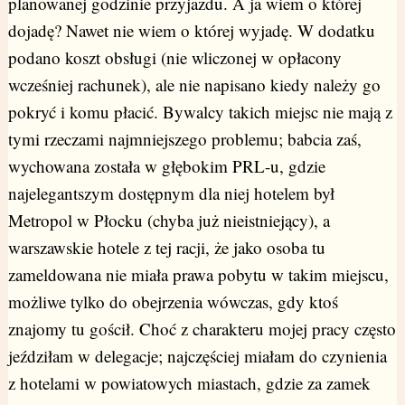
planowanej godzinie przyjazdu. A ja wiem o której
dojadę? Nawet nie wiem o której wyjadę. W dodatku
podano koszt obsługi (nie wliczonej w opłacony
wcześniej rachunek), ale nie napisano kiedy należy go
pokryć i komu płacić. Bywalcy takich miejsc nie mają z
tymi rzeczami najmniejszego problemu; babcia zaś,
wychowana została w głębokim PRL-u, gdzie
najelegantszym dostępnym dla niej hotelem był
Metropol w Płocku (chyba już nieistniejący), a
warszawskie hotele z tej racji, że jako osoba tu
zameldowana nie miała prawa pobytu w takim miejscu,
możliwe tylko do obejrzenia wówczas, gdy ktoś
znajomy tu gościł. Choć z charakteru mojej pracy często
jeździłam w delegacje; najczęściej miałam do czynienia
z hotelami w powiatowych miastach, gdzie za zamek