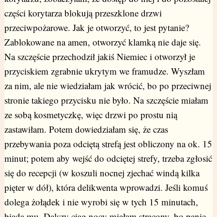
części korytarza blokują przeszklone drzwi
przeciwpożarowe. Jak je otworzyć, to jest pytanie?
Zablokowane na amen, otworzyć klamką nie daje się.
Na szczęście przechodził jakiś Niemiec i otworzył je
przyciskiem zgrabnie ukrytym we framudze. Wyszłam
za nim, ale nie wiedziałam jak wrócić, bo po przeciwnej
stronie takiego przycisku nie było. Na szczęście miałam
ze sobą kosmetyczkę, więc drzwi po prostu nią
zastawiłam. Potem dowiedziałam się, że czas
przebywania poza odciętą strefą jest obliczony na ok. 15
minut; potem aby wejść do odciętej strefy, trzeba zgłosić
się do recepcji (w koszuli nocnej zjechać windą kilka
pięter w dół), która delikwenta wprowadzi. Jeśli komuś
dolega żołądek i nie wyrobi się w tych 15 minutach,
biada mu. Dalszy ciąg nocy miałam stracony, bo panie,