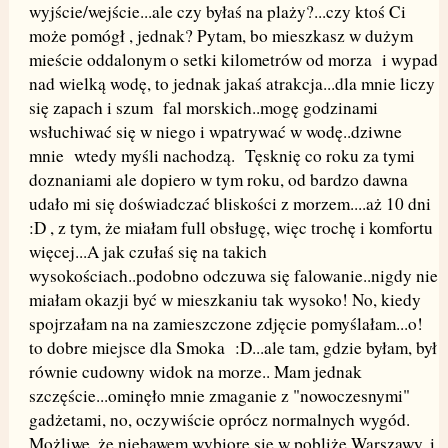
wyjście/wejście...ale czy byłaś na plaży?...czy ktoś Ci
może pomógł , jednak? Pytam, bo mieszkasz w dużym
mieście oddalonym o setki kilometrów od morza i wypad
nad wielką wodę, to jednak jakaś atrakcja...dla mnie liczy
się zapach i szum fal morskich..mogę godzinami
wsłuchiwać się w niego i wpatrywać w wodę..dziwne
mnie wtedy myśli nachodzą. Tęsknię co roku za tymi
doznaniami ale dopiero w tym roku, od bardzo dawna
udało mi się doświadczać bliskości z morzem....aż 10 dni
:D , z tym, że miałam full obsługę, więc trochę i komfortu
więcej...A jak czułaś się na takich
wysokościach..podobno odczuwa się falowanie..nigdy nie
miałam okazji być w mieszkaniu tak wysoko! No, kiedy
spojrzałam na na zamieszczone zdjęcie pomyślałam...o!
to dobre miejsce dla Smoka :D...ale tam, gdzie byłam, był
równie cudowny widok na morze.. Mam jednak
szczęście...ominęło mnie zmaganie z "nowoczesnymi"
gadżetami, no, oczywiście oprócz normalnych wygód.
Możliwe, że niebawem wybiorę sie w pobliże Warszawy..i