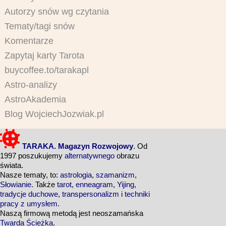
Autorzy snów wg czytania
Tematy/tagi snów
Komentarze
Zapytaj karty Tarota
buycoffee.to/tarakapl
Astro-analizy
AstroAkademia
Blog WojciechJozwiak.pl
TARAKA. Magazyn Rozwojowy
. Od
1997 poszukujemy
alternatywnego
obrazu
świata.
Nasze tematy, to:
astrologia
,
szamanizm
,
Słowianie
. Także
tarot
,
enneagram
,
Yijing
,
tradycje duchowe
,
transpersonalizm
i
techniki
pracy z umysłem
.
Naszą firmową metodą jest neoszamańska
Twarda Ścieżka
.