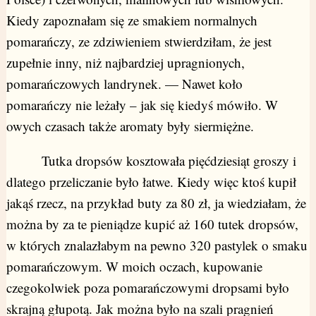
Kiedy zapoznałam się ze smakiem normalnych
pomarańczy, ze zdziwieniem stwierdziłam, że jest
zupełnie inny, niż najbardziej upragnionych,
pomarańczowych landrynek. — Nawet koło
pomarańczy nie leżały – jak się kiedyś mówiło. W
owych czasach także aromaty były siermiężne.
Tutka dropsów kosztowała pięćdziesiąt groszy i
dlatego przeliczanie było łatwe. Kiedy więc ktoś kupił
jakąś rzecz, na przykład buty za 80 zł, ja wiedziałam, że
można by za te pieniądze kupić aż 160 tutek dropsów,
w których znalazłabym na pewno 320 pastylek o smaku
pomarańczowym. W moich oczach, kupowanie
czegokolwiek poza pomarańczowymi dropsami było
skrajną głupotą. Jak można było na szali pragnień