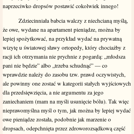
naprzeciwko dropsów postawić cokolwiek innego!
Zdziecinniała babcia walczy z niechcianą myślą,
że owe, wydane na apartament pieniądze, można by
lepiej spożytkować, na przykład wydać na prywatną
wizytę u światowej sławy ortopedy, który chociażby z
racji ich otrzymania nie prychnie z pogardą: „młodsza
pani nie będzie” albo „trzeba schudnąć” — co
wprawdzie należy do zasobu tzw. prawd oczywistych,
ale powinny one zostać w kategorii stałych wyjściowych
dla przedsięwzięcia, a nie argumentu za jego
zaniechaniem (mam na myśli usunięcie bólu). Tak więc
nieprawomyślna myśl o tym, jak można by lepiej wydać
owe pieniądze została, podobnie jak marzenie o
dropsach, odepchnięta przez zdroworozsądkową część