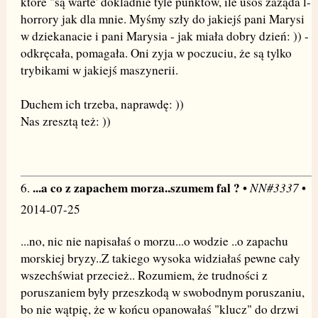
które "są warte' dokladnie tyle punktów, ile usos zażąda l-
horrory jak dla mnie. Myśmy szły do jakiejś pani Marysi
w dziekanacie i pani Marysia - jak miała dobry dzień: )) -
odkręcała, pomagała. Oni zyja w poczuciu, że są tylko
trybikami w jakiejś maszynerii.
Duchem ich trzeba, naprawdę: ))
Nas zresztą też: ))
...a co z zapachem morza..szumem fal ?
NN#3337
6.
•
•
2014-07-25
...no, nic nie napisałaś o morzu...o wodzie ..o zapachu
morskiej bryzy..Z takiego wysoka widziałaś pewne cały
wszechświat przecież.. Rozumiem, że trudności z
poruszaniem były przeszkodą w swobodnym poruszaniu,
bo nie wątpię, że w końcu opanowałaś "klucz" do drzwi