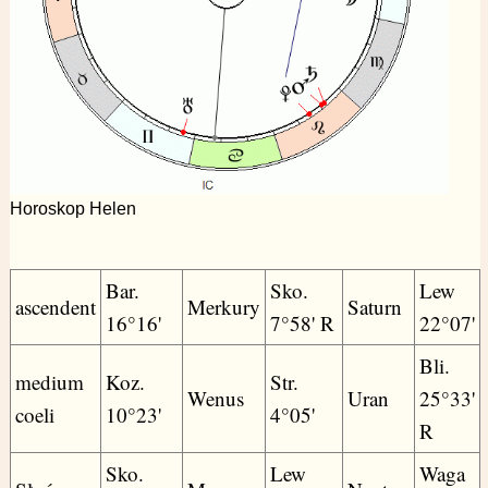
Horoskop Helen
Bar.
Sko.
Lew
ascendent
Merkury
Saturn
16°16'
7°58' R
22°07'
Bli.
medium
Koz.
Str.
Wenus
Uran
25°33'
coeli
10°23'
4°05'
R
Sko.
Lew
Waga