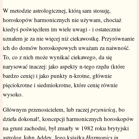
W metodzie astrologicznej, którą sam stosuję,
horoskopów harmonicznych nie używam, chociaż
kiedyś poświęciłem im wiele uwagi - i ostatecznie
uznałem je za nie więcej niż ciekawostkę. Przyrównanie
ich do domów horoskopowych uważam za naiwność.
To, co z nich może wynikać ciekawego, da się
narysować inaczej: jako aspekty n-tego rzędu (które
bardzo cenię) i jako punkty n-krotne, głównie
pięciokrotne i siedmiokrotne, które cenię równie
wysoko.
Głównym przenosicielem, lub raczej
przenieścą
, bo
dzieła dokonał!, koncepcji harmonicznych horoskopów
na grunt zachodni, był zmarły w 1982 roku brytyjski
astrolog John Addey. Jego książka
Harmonics in