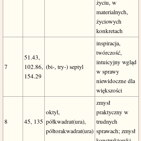
życiu, w
materialnych,
życiowych
konkretach
inspiracja,
twórczość,
51.43,
intuicyjny wgląd
7
102.86,
(bi-, try-) septyl
w sprawy
154.29
niewidoczne dla
większości
zmysł
oktyl,
praktyczny w
8
45, 135
półkwadrat(ura),
trudnych
półtorakwadrat(ura)
sprawach; zmysł
konstruktorski