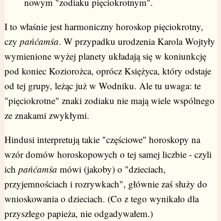
nowym "zodiaku pięciokrotnym".
I to właśnie jest harmoniczny horoskop pięciokrotny,
czy
pańćamśa
. W przypadku urodzenia Karola Wojtyły
wymienione wyżej planety układają się w koniunkcję
pod koniec Koziorożca, oprócz Księżyca, który odstaje
od tej grupy, leżąc już w Wodniku. Ale tu uwaga: te
"pięciokrotne" znaki zodiaku nie mają wiele wspólnego
ze znakami zwykłymi.
Hindusi interpretują takie "częściowe" horoskopy na
wzór domów horoskopowych o tej samej liczbie - czyli
ich
pańćamśa
mówi (jakoby) o "dzieciach,
przyjemnościach i rozrywkach", głównie zaś służy do
wnioskowania o dzieciach. (Co z tego wynikało dla
przyszłego papieża, nie odgadywałem.)