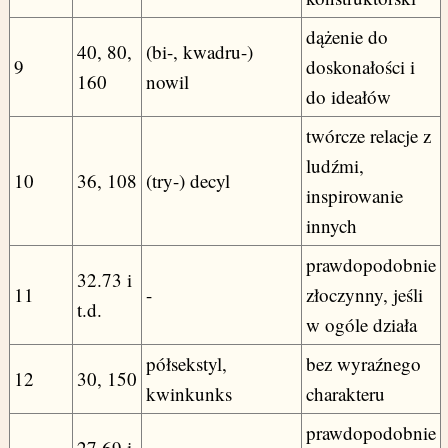
dążenie do
40, 80,
(bi-, kwadru-)
9
doskonałości i
160
nowil
do ideałów
twórcze relacje z
ludźmi,
10
36, 108
(try-) decyl
inspirowanie
innych
prawdopodobnie
32.73 i
11
-
złoczynny, jeśli
t.d.
w ogóle działa
półsekstyl,
bez wyraźnego
12
30, 150
kwinkunks
charakteru
prawdopodobnie
27.69 i