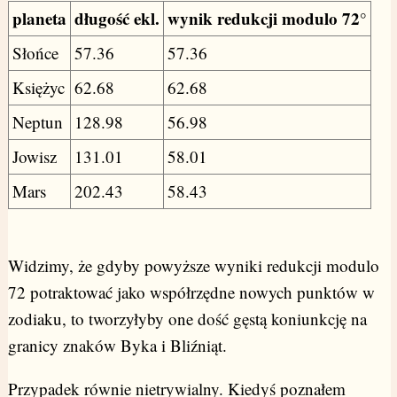
planeta
długość ekl.
wynik redukcji modulo 72°
Słońce
57.36
57.36
Księżyc
62.68
62.68
Neptun
128.98
56.98
Jowisz
131.01
58.01
Mars
202.43
58.43
Widzimy, że gdyby powyższe wyniki redukcji modulo
72 potraktować jako współrzędne nowych punktów w
zodiaku, to tworzyłyby one dość gęstą koniunkcję na
granicy znaków Byka i Bliźniąt.
Przypadek równie nietrywialny. Kiedyś poznałem