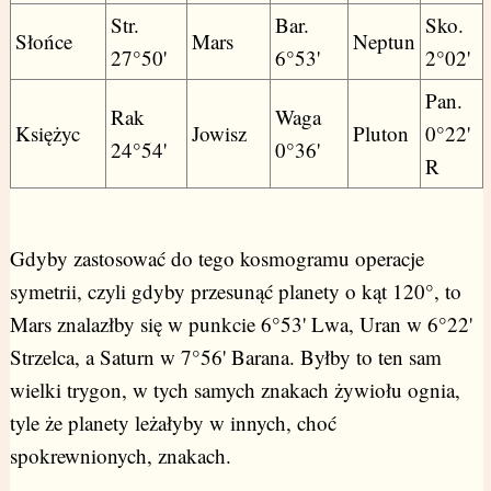
Str.
Bar.
Sko.
Słońce
Mars
Neptun
27°50'
6°53'
2°02'
Pan.
Rak
Waga
Księżyc
Jowisz
Pluton
0°22'
24°54'
0°36'
R
Gdyby zastosować do tego kosmogramu operacje
symetrii, czyli gdyby przesunąć planety o kąt 120°, to
Mars znalazłby się w punkcie 6°53' Lwa, Uran w 6°22'
Strzelca, a Saturn w 7°56' Barana. Byłby to ten sam
wielki trygon, w tych samych znakach żywiołu ognia,
tyle że planety leżałyby w innych, choć
spokrewnionych, znakach.