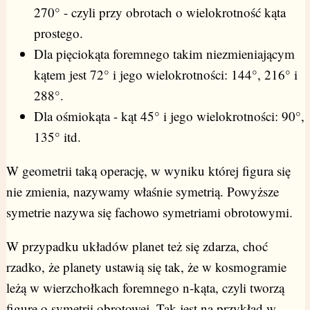
270° - czyli przy obrotach o wielokrotność kąta
prostego.
Dla pięciokąta foremnego takim niezmieniającym
kątem jest 72° i jego wielokrotności: 144°, 216° i
288°.
Dla ośmiokąta - kąt 45° i jego wielokrotności: 90°,
135° itd.
W geometrii taką operację, w wyniku której figura się
nie zmienia, nazywamy właśnie symetrią. Powyższe
symetrie nazywa się fachowo symetriami obrotowymi.
W przypadku układów planet też się zdarza, choć
rzadko, że planety ustawią się tak, że w kosmogramie
leżą w wierzchołkach foremnego n-kąta, czyli tworzą
figurę o symetrii obrotowej. Tak jest na przykład w