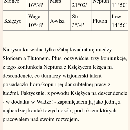
Słońce
Mars
Neptun
16°38'
21°02'
11°50'
Waga
Str.
Lew
Księżyc
Jowisz
Pluton
10°48'
3°34'
14°56'
Na rysunku widać tylko słabą kwadraturę między
Słońcem a Plutonem. Plus, oczywiście, trzy koniunkcje,
z tego koniunkcja Neptuna z Księżycem leżąca na
descendencie, co tłumaczy wizjonerski talent
posiadaczki horoskopu i jej dar subtelnej pracy z
ludźmi. Faktycznie, z powodu Księżyca na descendencie
- w dodatku w Wadze! - zapamiętałem ją jako jedną z
najbardziej kontaktowych osób, pod okiem których
pracowałem nad swoim rozwojem.