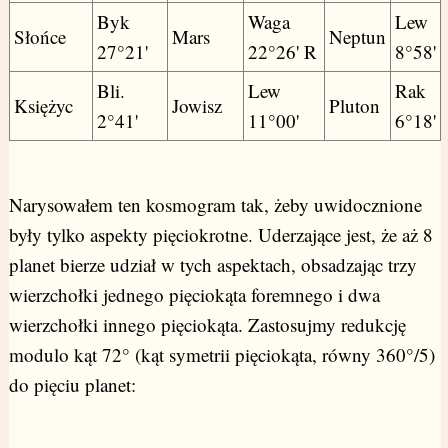
Byk
Waga
Lew
Słońce
Mars
Neptun
27°21'
22°26' R
8°58'
Bli.
Lew
Rak
Księżyc
Jowisz
Pluton
2°41'
11°00'
6°18'
Narysowałem ten kosmogram tak, żeby uwidocznione
były tylko aspekty pięciokrotne. Uderzające jest, że aż 8
planet bierze udział w tych aspektach, obsadzając trzy
wierzchołki jednego pięciokąta foremnego i dwa
wierzchołki innego pięciokąta. Zastosujmy redukcję
modulo kąt 72° (kąt symetrii pięciokąta, równy 360°/5)
do pięciu planet: