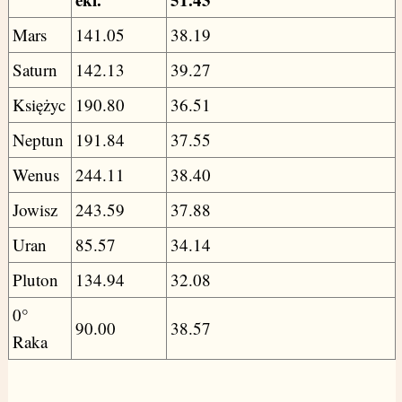
Mars
141.05
38.19
Saturn
142.13
39.27
Księżyc
190.80
36.51
Neptun
191.84
37.55
Wenus
244.11
38.40
Jowisz
243.59
37.88
Uran
85.57
34.14
Pluton
134.94
32.08
0°
90.00
38.57
Raka