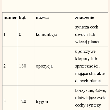
numer
kąt
nazwa
znaczenie
synteza cech
1
0
koniunkcja
dwóch lub
więcej planet
uporczywe
kłopoty lub
2
180
opozycja
sprzeczności,
mające charakter
danych planet
korzystne, łatwe,
ułatwiające życie
3
120
trygon
cechy syntezy