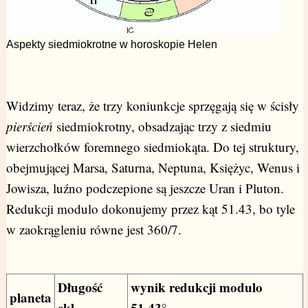
Aspekty siedmiokrotne w horoskopie Helen
Widzimy teraz, że trzy koniunkcje sprzęgają się w ścisły
pierścień
siedmiokrotny, obsadzając trzy z siedmiu
wierzchołków foremnego siedmiokąta. Do tej struktury,
obejmującej Marsa, Saturna, Neptuna, Księżyc, Wenus i
Jowisza, luźno podczepione są jeszcze Uran i Pluton.
Redukcji modulo dokonujemy przez kąt 51.43, bo tyle
w zaokrągleniu równe jest 360/7.
Długość
wynik redukcji modulo
planeta
ekl.
51.43°