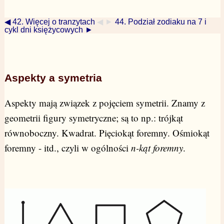
◀ 42. Więcej o tranzytach
◀ ►
44. Podział zodiaku na 7 i
cykl dni księżycowych ►
Aspekty a symetria
Aspekty mają związek z pojęciem symetrii. Znamy z
geometrii figury symetryczne; są to np.: trójkąt
równoboczny. Kwadrat. Pięciokąt foremny. Ośmiokąt
foremny - itd., czyli w ogólności
n-kąt foremny
.