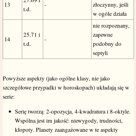
13
-
złoczynny, jeśli
t.d.
w ogóle działa
nie rozpoznany,
25.71 i
zapewne
14
-
t.d.
podobny do
septyli
Powyższe aspekty (jako ogólne klasy, nie jako
szczegółowe przypadki w horoskopach) układają się w
serie:
Serię tworzą: 2-opozycja, 4-kwadratura i 8-oktyle.
Wspólna jest im jakość: niewygody, trudności,
kłopoty. Planety zaangażowane w te aspekty