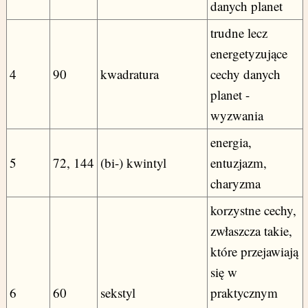
danych planet
trudne lecz
energetyzujące
4
90
kwadratura
cechy danych
planet -
wyzwania
energia,
5
72, 144
(bi-) kwintyl
entuzjazm,
charyzma
korzystne cechy,
zwłaszcza takie,
które przejawiają
się w
6
60
sekstyl
praktycznym