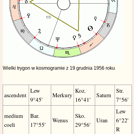
Wielki trygon w kosmogramie z 19 grudnia 1956 roku
Lew
Koz.
Str.
ascendent
Merkury
Saturn
9°45'
16°41'
7°56'
Lew
medium
Bar.
Sko.
Wenus
Uran
6°22'
coeli
17°55'
29°56'
R