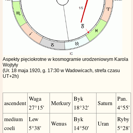
Aspekty pięciokrotne w kosmogramie urodzeniowym Karola
Wojtyły
(Ur. 18 maja 1920, g. 17:30 w Wadowicach, strefa czasu
UT+2h)
Waga
Byk
Pan.
ascendent
Merkury
Saturn
27°15'
18°32'
4°55'
medium
Lew
Byk
Ryby
Wenus
Uran
coeli
5°38'
14°50'
5°28'