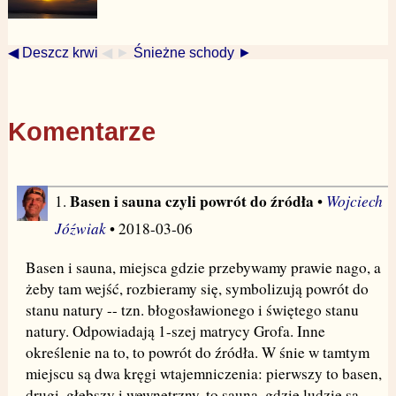
◀ Deszcz krwi
◀ ►
Śnieżne schody ►
Komentarze
Basen i sauna czyli powrót do źródła
Wojciech
1.
•
Jóźwiak
• 2018-03-06
Basen i sauna, miejsca gdzie przebywamy prawie nago, a
żeby tam wejść, rozbieramy się, symbolizują powrót do
stanu natury -- tzn. błogosławionego i świętego stanu
natury. Odpowiadają 1-szej matrycy Grofa. Inne
określenie na to, to powrót do źródła. W śnie w tamtym
miejscu są dwa kręgi wtajemniczenia: pierwszy to basen,
drugi, głębszy i wewnętrzny, to sauna, gdzie ludzie są