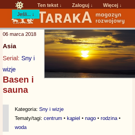
Ten tekst ↓
Zaloguj
↓
Więcej ↓
Jeśli... ↓
06 marca 2018
Asia
Serial:
Sny i
wizje
Basen i
sauna
Kategoria:
Sny i wizje
Tematy/tagi:
centrum
•
kąpiel
•
nago
•
rodzina
•
woda