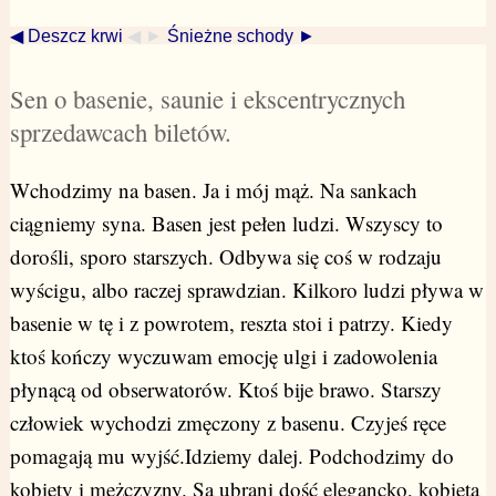
◀ Deszcz krwi
◀ ►
Śnieżne schody ►
Sen o basenie, saunie i ekscentrycznych
sprzedawcach biletów.
Wchodzimy na basen. Ja i mój mąż. Na sankach
ciągniemy syna. Basen jest pełen ludzi. Wszyscy to
dorośli, sporo starszych. Odbywa się coś w rodzaju
wyścigu, albo raczej sprawdzian. Kilkoro ludzi pływa w
basenie w tę i z powrotem, reszta stoi i patrzy. Kiedy
ktoś kończy wyczuwam emocję ulgi i zadowolenia
płynącą od obserwatorów. Ktoś bije brawo. Starszy
człowiek wychodzi zmęczony z basenu. Czyjeś ręce
pomagają mu wyjść.Idziemy dalej. Podchodzimy do
kobiety i mężczyzny. Są ubrani dość elegancko, kobieta