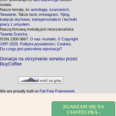
świata.
Nasze tematy, to:
astrologia
,
szamanizm
,
Słowianie
. Także
tarot
,
enneagram
,
Yijing
,
tradycje duchowe
,
transpersonalizm
i
techniki
pracy z umysłem
.
Naszą firmową metodą jest neoszamańska
Twarda Ścieżka
.
ISSN 2300-9667.
O nas i kontakt
.
© Copyright
1997-2025
.
Polityka prywatności
.
Cookies
.
Do czego jest potrzebna rejestracja?
Donacja na utrzymanie serwisu przez
BuyCoffee
wróć na górę
We are proudly built on
Fat-Free Framework
.
ZGADZAM SIĘ NA
CIASTECZKA -