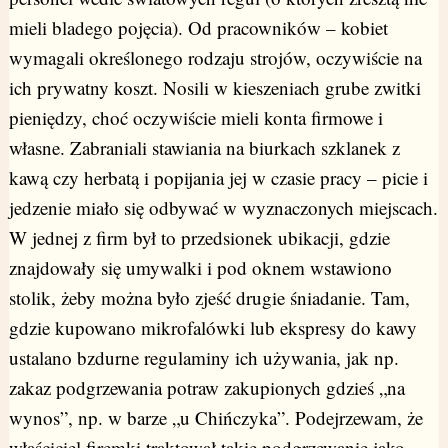
mieli bladego pojęcia). Od pracowników – kobiet
wymagali określonego rodzaju strojów, oczywiście na
ich prywatny koszt. Nosili w kieszeniach grube zwitki
pieniędzy, choć oczywiście mieli konta firmowe i
własne. Zabraniali stawiania na biurkach szklanek z
kawą czy herbatą i popijania jej w czasie pracy – picie i
jedzenie miało się odbywać w wyznaczonych miejscach.
W jednej z firm był to przedsionek ubikacji, gdzie
znajdowały się umywalki i pod oknem wstawiono
stolik, żeby można było zjeść drugie śniadanie. Tam,
gdzie kupowano mikrofalówki lub ekspresy do kawy
ustalano bzdurne regulaminy ich używania, jak np.
zakaz podgrzewania potraw zakupionych gdzieś „na
wynos”, np. w barze „u Chińczyka”. Podejrzewam, że
właściciel firemki traktował takie podgrzewanie jako