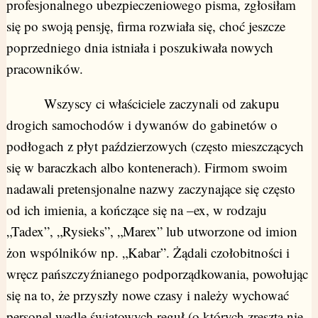
profesjonalnego ubezpieczeniowego pisma, zgłosiłam
się po swoją pensję, firma rozwiała się, choć jeszcze
poprzedniego dnia istniała i poszukiwała nowych
pracowników.
Wszyscy ci właściciele zaczynali od zakupu
drogich samochodów i dywanów do gabinetów o
podłogach z płyt paździerzowych (często mieszczących
się w baraczkach albo kontenerach). Firmom swoim
nadawali pretensjonalne nazwy zaczynające się często
od ich imienia, a kończące się na –ex, w rodzaju
„Tadex”, „Rysieks”, „Marex” lub utworzone od imion
żon wspólników np. „Kabar”. Żądali czołobitności i
wręcz pańszczyźnianego podporządkowania, powołując
się na to, że przyszły nowe czasy i należy wychować
personel wedle światowych reguł (o których zresztą nie