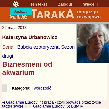
Ten tekst ↓
Zaloguj
↓
Więcej ↓
Jeśli... ↓
22 maja 2013
Katarzyna Urbanowicz
Serial:
Babcia ezoteryczna Sezon
drugi
Biznesmeni od
akwarium
Kategoria:
Twórczość
◀ Graciarnie Europy (4) praca - czyli prowadź przez życie
taczki swoje
◀ ►
Graciarnie Europy (5) Buty ►