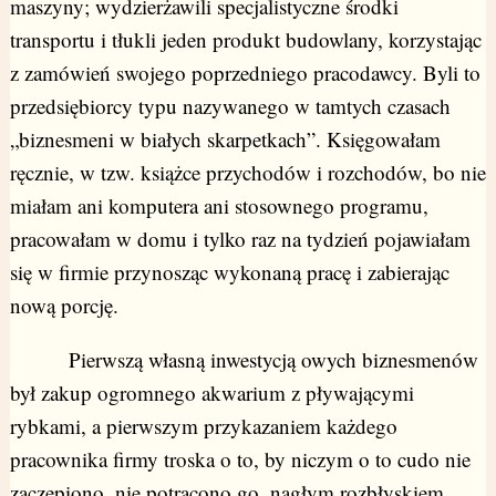
maszyny; wydzierżawili specjalistyczne środki
transportu i tłukli jeden produkt budowlany, korzystając
z zamówień swojego poprzedniego pracodawcy. Byli to
przedsiębiorcy typu nazywanego w tamtych czasach
„biznesmeni w białych skarpetkach”. Księgowałam
ręcznie, w tzw. książce przychodów i rozchodów, bo nie
miałam ani komputera ani stosownego programu,
pracowałam w domu i tylko raz na tydzień pojawiałam
się w firmie przynosząc wykonaną pracę i zabierając
nową porcję.
Pierwszą własną inwestycją owych biznesmenów
był zakup ogromnego akwarium z pływającymi
rybkami, a pierwszym przykazaniem każdego
pracownika firmy troska o to, by niczym o to cudo nie
zaczepiono, nie potrącono go, nagłym rozbłyskiem