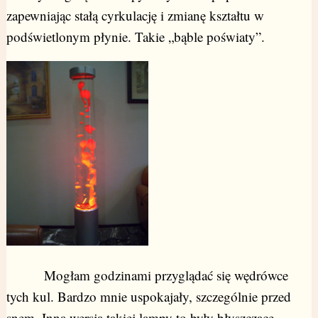
zapewniając stałą cyrkulację i zmianę kształtu w
podświetlonym płynie. Takie „bąble poświaty”.
Mogłam godzinami przyglądać się wędrówce
tych kul. Bardzo mnie uspokajały, szczególnie przed
snem. Inna wersja takiej lampy to były błyszczące