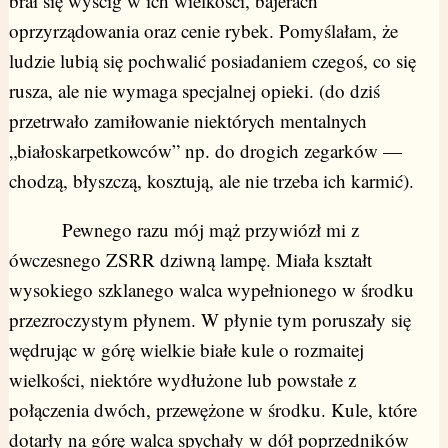
brał się wyścig w ich wielkości, bajerach
oprzyrządowania oraz cenie rybek. Pomyślałam, że
ludzie lubią się pochwalić posiadaniem czegoś, co się
rusza, ale nie wymaga specjalnej opieki. (do dziś
przetrwało zamiłowanie niektórych mentalnych
„białoskarpetkowców” np. do drogich zegarków —
chodzą, błyszczą, kosztują, ale nie trzeba ich karmić).
Pewnego razu mój mąż przywiózł mi z
ówczesnego ZSRR dziwną lampę. Miała kształt
wysokiego szklanego walca wypełnionego w środku
przezroczystym płynem. W płynie tym poruszały się
wędrując w górę wielkie białe kule o rozmaitej
wielkości, niektóre wydłużone lub powstałe z
połączenia dwóch, przewężone w środku. Kule, które
dotarły na górę walca spychały w dół poprzedników