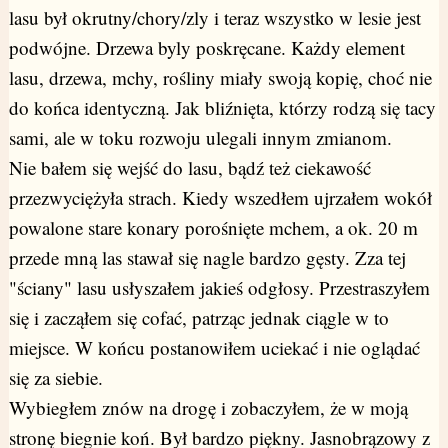
lasu był okrutny/chory/zly i teraz wszystko w lesie jest
podwójne. Drzewa byly poskręcane. Każdy element
lasu, drzewa, mchy, rośliny miały swoją kopię, choć nie
do końca identyczną. Jak bliźnięta, którzy rodzą się tacy
sami, ale w toku rozwoju ulegali innym zmianom.
Nie bałem się wejść do lasu, bądź też ciekawość
przezwyciężyła strach. Kiedy wszedłem ujrzałem wokół
powalone stare konary porośnięte mchem, a ok. 20 m
przede mną las stawał się nagle bardzo gęsty. Zza tej
"ściany" lasu usłyszałem jakieś odgłosy. Przestraszyłem
się i zacząłem się cofać, patrząc jednak ciągle w to
miejsce. W końcu postanowiłem uciekać i nie oglądać
się za siebie.
Wybiegłem znów na drogę i zobaczyłem, że w moją
stronę biegnie koń. Był bardzo piękny. Jasnobrązowy z