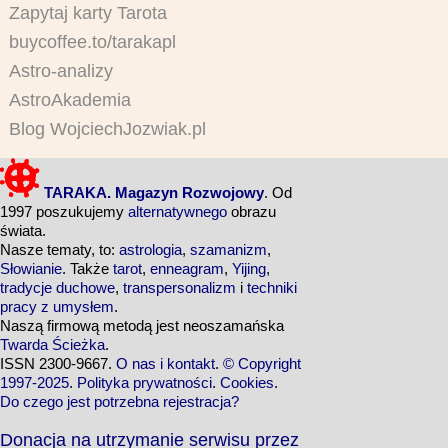
Zapytaj karty Tarota
buycoffee.to/tarakapl
Astro-analizy
AstroAkademia
Blog WojciechJozwiak.pl
TARAKA. Magazyn Rozwojowy
. Od
1997 poszukujemy
alternatywnego
obrazu
świata.
Nasze tematy, to:
astrologia
,
szamanizm
,
Słowianie
. Także
tarot
,
enneagram
,
Yijing
,
tradycje duchowe
,
transpersonalizm
i
techniki
pracy z umysłem
.
Naszą firmową metodą jest neoszamańska
Twarda Ścieżka
.
ISSN 2300-9667.
O nas i kontakt
.
© Copyright
1997-2025
.
Polityka prywatności
.
Cookies
.
Do czego jest potrzebna rejestracja?
Donacja na utrzymanie serwisu przez