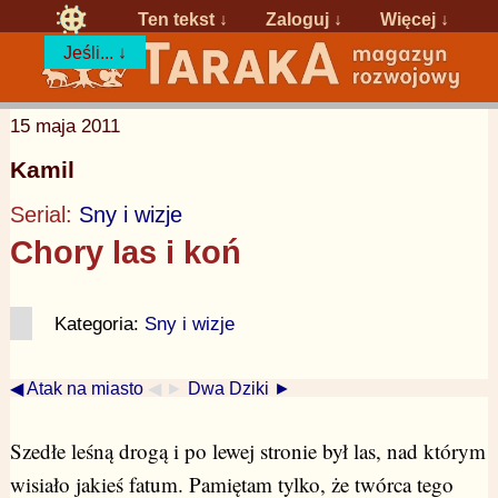
Ten tekst ↓
Zaloguj
↓
Więcej ↓
Jeśli... ↓
15 maja 2011
Kamil
Serial:
Sny i wizje
Chory las i koń
Kategoria:
Sny i wizje
◀ Atak na miasto
◀ ►
Dwa Dziki ►
Szedłe leśną drogą i po lewej stronie był las, nad którym
wisiało jakieś fatum. Pamiętam tylko, że twórca tego