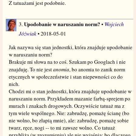
Z tatuażami jest podobnie.
Upodobanie w naruszaniu norm?
Wojciech
3.
•
Jóźwiak
• 2018-05-01
Jak nazywa się stan jednostki, która znajduje upodobanie
w naruszaniu norm?
Brakuje mi słowa na to coś. Szukam po Googlach i nie
anomia
znajduję. To nie jest
, bo anomia to zanik norm
etycznych w społeczeństwie i stan niepewności co do
nich.
Chodzi mi o stan jednostki, która znajduje upodobanie w
naruszaniu norm. Przykładem mazanie farbą-sprejem po
murach i znakach drogowych. Oczywiście tatuaż ma z
tym wiele wspólnego. Nie: zabrudzę, pomażę ścianę (bo
nie wolno, bo złapią mnie), ale: zabrudzę, pomażę sobie
twarz, ręce, nogi -- to mi zawsze wolno. Co tatuaż
przybliża (w zrozumieniu) ale nie wyjaśnia: bo dlaczego