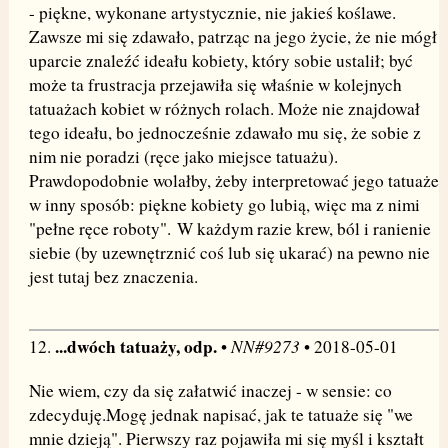
- piękne, wykonane artystycznie, nie jakieś koślawe.
Zawsze mi się zdawało, patrząc na jego życie, że nie mógł
uparcie znaleźć ideału kobiety, który sobie ustalił; być
może ta frustracja przejawiła się właśnie w kolejnych
tatuażach kobiet w różnych rolach. Może nie znajdował
tego ideału, bo jednocześnie zdawało mu się, że sobie z
nim nie poradzi (ręce jako miejsce tatuażu).
Prawdopodobnie wolałby, żeby interpretować jego tatuaże
w inny sposób: piękne kobiety go lubią, więc ma z nimi
"pełne ręce roboty". W każdym razie krew, ból i ranienie
siebie (by uzewnętrznić coś lub się ukarać) na pewno nie
jest tutaj bez znaczenia.
...dwóch tatuaży, odp.
NN#9273
12.
•
• 2018-05-01
Nie wiem, czy da się załatwić inaczej - w sensie: co
zdecyduję.Mogę jednak napisać, jak te tatuaże się "we
mnie dzieją". Pierwszy raz pojawiła mi się myśl i kształt