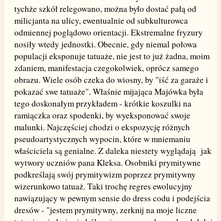
tychże szkół relegowano, można było dostać pałą od
milicjanta na ulicy, ewentualnie od subkulturowca
odmiennej poglądowo orientacji. Ekstremalne fryzury
nosiły wtedy jednostki. Obecnie, gdy niemal połowa
populacji eksponuje tatuaże, nie jest to już żadna, moim
zdaniem, manifestacja czegokolwiek, oprócz samego
obrazu. Wiele osób czeka do wiosny, by "iść za garaże i
pokazać swe tatuaże". Właśnie mijająca Majówka była
tego doskonałym przykładem - krótkie koszulki na
ramiączka oraz spodenki, by wyeksponować swoje
malunki. Najczęściej chodzi o ekspozycję różnych
pseudoartystycznych wypocin, które w mniemaniu
właściciela są genialne. Z daleka niestety wyglądają jak
wytwory uczniów pana Kleksa. Osobniki prymitywne
podkreślają swój prymitywizm poprzez prymitywny
wizerunkowo tatuaż. Taki trochę regres ewolucyjny
nawiązujący w pewnym sensie do dress codu i podejścia
dresów - "jestem prymitywny, zerknij na moje liczne