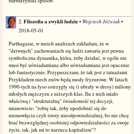
barbarzyński sposób.
Filozofia a zwykli ludzie
Wojciech Jóźwiak
2.
•
•
2018-05-01
Parthagasie, w moich analizach zakładam, że w
"dziwnych" zachowaniach się ludzi zawarta jest pewna
symboliczna dynamika, która, żeby działać, w ogóle nie
musi być uświadamiana albo uświadamiana jest opacznie
lub fantastycznie. Przypuszczam, że tak jest z tatuażami.
Przykładem niech znów będą mody fryzurowe. W latach
1990-tych na łyso ostrzygły się (i ubrały w dresy) miliony
młodych mężczyzn z niższych klas. Ilu z nich miało
właściwą i "strukturalną" świadomość tej decyzji,
mianowicie: "robię tak, żeby upodobnić się do
niemowlęcia czyli istoty nieodpowiedzialnej, bo nie chcę
brać bezwzględnej osobistej odpowiedzialności za swoje
życie, tak, jak mi to narzuca kapitalizm"?