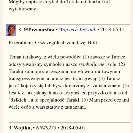
Mógłby napisać artykuł do Taraki o tatuażu ktoś
wytatuowany.
@Przemysław
Wojciech Jóźwiak
8.
•
• 2018-05-01
Przerabiam. O szczegółach zamilczę. Boli.
Temat tarakowy, z wielu powodów: (1) zawsze w Tarace
symboliczne życie
odczytywaliśmy symbole i nasze
. (2)
Taraka zajmuje się rzeczami nie-głowno-nurtowymi i
transgresywnymi, a tatuaż jest transgresją. (3) Tatuaż
jakoś kojarzy się lub bywa kojarzony z szamanizmem. (4)
Jest też, tak jak ayahuaska, czymś, co przyszło do nas od
"dzikich", a to specjalność Taraki. (5) Mam przed oczami
wiele osób z warsztatów z tatuażami.
Wojtku,
NN#9273
9.
•
• 2018-05-01