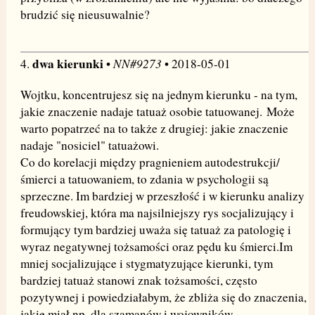
brudzić się nieusuwalnie?
dwa kierunki
NN#9273
4.
•
• 2018-05-01
Wojtku, koncentrujesz się na jednym kierunku - na tym,
jakie znaczenie nadaje tatuaż osobie tatuowanej. Może
warto popatrzeć na to także z drugiej: jakie znaczenie
nadaje "nosiciel" tatuażowi.
Co do korelacji między pragnieniem autodestrukcji/
śmierci a tatuowaniem, to zdania w psychologii są
sprzeczne. Im bardziej w przeszłość i w kierunku analizy
freudowskiej, która ma najsilniejszy rys socjalizujący i
formujący tym bardziej uważa się tatuaż za patologię i
wyraz negatywnej tożsamości oraz pędu ku śmierci.Im
mniej socjalizujące i stygmatyzujące kierunki, tym
bardziej tatuaż stanowi znak tożsamości, często
pozytywnej i powiedziałabym, że zbliża się do znaczenia,
jakie miał np. dla szamanów i wojowników.