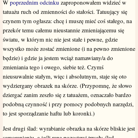
W
poprzednim odcinku
zaproponowałem widzieć w
tatuażu ruch od zmienności do stałości. Tatuujący się
czynem tym ogłasza: chcę i muszę mieć coś stałego, na
przekór temu całemu nieustannie zmieniającemu się
światu, w którym nic nie jest stałe i pewne, gdzie
wszystko może zostać zmienione (i na pewno zmienione
będzie) i gdzie ja jestem wciąż namawiany/a do
zmieniania tego i owego, siebie też. Czymś
nieusuwalnie stałym, więc i absolutnym, staje się oto
wydziergany obrazek na skórze. (Przypomnę, że słowo
dziergać zanim zeszło się z tatuażem, oznaczało bardzo
podobną czynność i przy pomocy podobnych narzędzi,
to jest sporządzanie haftu lub koronki.)
Jest drugi ślad: wyrabianie obrazka na skórze bliskie jest
samoranieniu, a jeśli rana pozostawi trwały ślad –