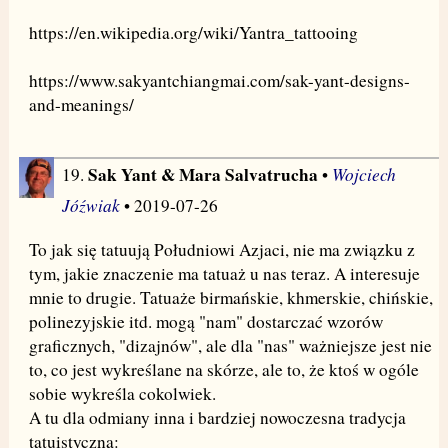
https://en.wikipedia.org/wiki/Yantra_tattooing
https://www.sakyantchiangmai.com/sak-yant-designs-
and-meanings/
Sak Yant & Mara Salvatrucha
Wojciech
19.
•
Jóźwiak
• 2019-07-26
To jak się tatuują Południowi Azjaci, nie ma związku z
tym, jakie znaczenie ma tatuaż u nas teraz. A interesuje
mnie to drugie. Tatuaże birmańskie, khmerskie, chińskie,
polinezyjskie itd. mogą "nam" dostarczać wzorów
graficznych, "dizajnów", ale dla "nas" ważniejsze jest nie
to, co jest wykreślane na skórze, ale to, że ktoś w ogóle
sobie wykreśla cokolwiek.
A tu dla odmiany inna i bardziej nowoczesna tradycja
tatuistyczna: