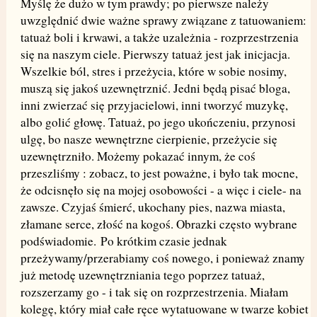
Myślę że dużo w tym prawdy; po pierwsze należy
uwzględnić dwie ważne sprawy związane z tatuowaniem:
tatuaż boli i krwawi, a także uzależnia - rozprzestrzenia
się na naszym ciele. Pierwszy tatuaż jest jak inicjacja.
Wszelkie ból, stres i przeżycia, które w sobie nosimy,
muszą się jakoś uzewnętrznić. Jedni będą pisać bloga,
inni zwierzać się przyjacielowi, inni tworzyć muzykę,
albo golić głowę. Tatuaż, po jego ukończeniu, przynosi
ulgę, bo nasze wewnętrzne cierpienie, przeżycie się
uzewnętrzniło. Możemy pokazać innym, że coś
przeszliśmy : zobacz, to jest poważne, i było tak mocne,
że odcisnęło się na mojej osobowości - a więc i ciele- na
zawsze. Czyjaś śmierć, ukochany pies, nazwa miasta,
złamane serce, złość na kogoś. Obrazki często wybrane
podświadomie. Po krótkim czasie jednak
przeżywamy/przerabiamy coś nowego, i ponieważ znamy
już metodę uzewnętrzniania tego poprzez tatuaż,
rozszerzamy go - i tak się on rozprzestrzenia. Miałam
kolegę, który miał całe ręce wytatuowane w twarze kobiet