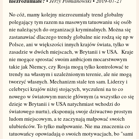
niezrozumiałe?
Jerzy Pomianowski
•
• 2019-07-27
No cóż, mamy kolejny niezrozumiały trend globalny
polegający tym razem na masowym tatuowaniu się osób
nie należących do organizacji kryminalnych. Można się
zastanawiać dlaczego trendy globalne nie rodzą się np w
Polsce, ani w większości innych krajów świata, tylko w
zasadzie w dwóch miejscach, w Brytanii i w USA. Kraje
nie mogące sprostać swoim ambicjom mocarstwowym
takie jak Niemcy, czy Rosja mogą tylko kontrolować te
trendy na własnym i uzależnionym terenie, ale nie mogą
tworzyć własnych. Mechanizm stale ten sam. Liderzy i
celebryci krajów niżej stojących, wyczuleni na to co
nowego w światowym nurcie głównym (a wszystko co się
dzieje w Brytanii i w USA natychmiast wchodzi do
światowego nurtu), eksponują swoje dziwactwo prostym
ludom miejscowym, a te zaczynają małpować swoich
ulubieńców. To tylko małpowanie. Nie ma znaczenia co
tatuowańcy opowiadają o swoich motywacjach, bo "sami