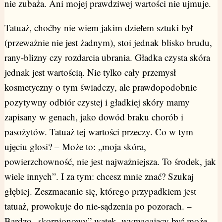
nie zubaża. Ani mojej prawdziwej wartości nie ujmuje.
Tatuaż, choćby nie wiem jakim dziełem sztuki był
(przeważnie nie jest żadnym), stoi jednak blisko brudu,
rany-blizny czy rozdarcia ubrania. Gładka czysta skóra
jednak jest wartością. Nie tylko cały przemysł
kosmetyczny o tym świadczy, ale prawdopodobnie
pozytywny odbiór czystej i gładkiej skóry mamy
zapisany w genach, jako dowód braku chorób i
pasożytów. Tatuaż tej wartości przeczy. Co w tym
ujęciu głosi? – Może to: „moja skóra,
powierzchowność, nie jest najważniejsza. To środek, jak
wiele innych”. I za tym: chcesz mnie znać? Szukaj
głębiej. Zeszmacanie się, którego przypadkiem jest
tatuaż, prowokuje do nie-sądzenia po pozorach. –
Bardzo „skorpionowy” wątek, wymagający być może