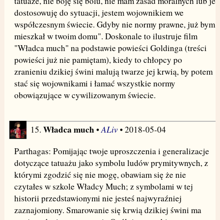
tatuaże, nie boję się bólu, nie mam zasad moralnych lub je
dostosowuję do sytuacji, jestem wojownikiem we
współczesnym świecie. Gdyby nie normy prawne, już bym
mieszkał w twoim domu". Doskonale to ilustruje film
"Władca much" na podstawie powieści Goldinga (treści
powieści już nie pamiętam), kiedy to chłopcy po
zranieniu dzikiej świni malują twarze jej krwią, by potem
stać się wojownikami i łamać wszystkie normy
obowiązujące w cywilizowanym świecie.
Władca much
ALiv
15.
•
• 2018-05-04
Parthagas: Pomijając twoje uproszczenia i generalizacje
dotyczące tatuażu jako symbolu ludów prymitywnych, z
którymi zgodzić się nie mogę, obawiam się że nie
czytałes w szkole Władcy Much; z symbolami w tej
historii przedstawionymi nie jesteś najwyraźniej
zaznajomiony. Smarowanie się krwią dzikiej świni ma