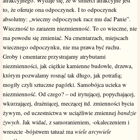
atrakcyjnego. Wydaje się, że w śmierci atrakcyjne jest
to, że oferuje ona odpoczynek. I to odpoczynek
absolutny: „wieczny odpoczynek racz mu dać Panie”.
Wieczność to zarazem niezmienność. To co wieczne, nie
ma powodu się zmieniać. Na cmentarzach, miejscach
wiecznego odpoczynku, nie ma prawa być ruchu.
Groby i cmentarze przystrajamy atrybutami
niezmienności, jak ciężkie kamienne budowle, drzewa,
którym pozwalamy rosnąć tak długo, jak potrafią;
mogiły czyli sztuczne pagórki. Samobójca ucieka w
niezmienność. Od czego? – od irytującej, popychającej,
wkurzającej, drażniącej, meczącej itd. zmienności bycia
żywym, od uczestnictwa w uciążliwie zmiennej
bandzie
żywych
. Jak widać, z samoranieniem, -okaleczeniem i
wreszcie -bójstwem tatuaż ma
wiele arcywiele