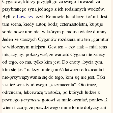
Cyganów, którzy przyjęli go za swego i uważali za
przybranego syna jednego z ich rodzinnych wodzów.
Byli to
Lowarzy
, czyli Romowie-handlarze końmi. Jest
tam scena, kiedy autor, bodaj czternastoletni, kupuje
sobie nowe ubranie, w którym paraduje wielce dumny.
Jeden ze starszych Cyganów rozdziera mu ten „garnitur”
w widocznym miejscu. Gest ten – czy atak – miał sens
inicjacyjny: pokazywał, że wartość Cygana nie zależy
od tego, co ma, tylko kim jest. Do cnoty „bycia tym,
kim się jest” należy umiejętność łatwego odrzucania i
nie-przywiązywania się do tego, kim się nie jest. Taki
jest też sens tytułowego „zeszmacenia”. Oto tracę,
odrzucam, lekceważę wartości, po których ludzie z
pewnego
perymetru
gotowi są mnie oceniać, ponieważ
wiem i czuję, że prawdziwego mnie to nie dotyczy ani