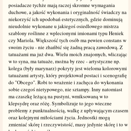
posiadacze tychże mają raczej skromne wymagania
duchowe, a jakość wykonania i oryginalność świadczy na
niekorzyść ich upodobań estetycznych, gdzie dominują
nieudolnie wykonane u jakiegoś osiedlowego mistrza
szablony roślinne z wplecionymi imionami typu Heniek
czy Mariola. Większość tych osób ma pewien constans w
swoim życiu - nie zhańbić się żadną pracą zawodową. Z
tatuażami ma już dwa. Wielu moich znajomych, wliczając
w to syna, ma tatuaże, można by rzec - artystyczne np.
kolega (były marynarz) pokryty jest wieloma kolorowymi
tatuażami artysty, który projektował postaci i scenografię
do "Obcego". Robi to wrażenie i zachęca do wykonania
sobie czegoś nietypowego, nie sztampy. Inny natomiast
ma czaszkę leżącą na pustyni, wmiksowaną w to
klepsydrę oraz różę. Symbolizuje to jego wieczne
problemy z punktualnością, walkę z upływającym czasem
oraz kolejnymi miłościami życia. Jednostki mogą
zmieniać skórę i rzeczywistość, masy jedynie skórę i to w