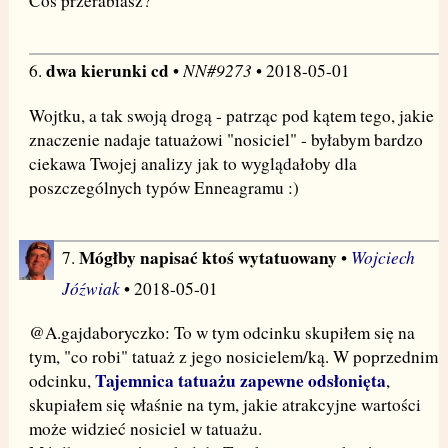
Coś przerabiasz?
dwa kierunki cd
NN#9273
6.
•
• 2018-05-01
Wojtku, a tak swoją drogą - patrząc pod kątem tego, jakie
znaczenie nadaje tatuażowi "nosiciel" - byłabym bardzo
ciekawa Twojej analizy jak to wyglądałoby dla
poszczególnych typów Enneagramu :)
Mógłby napisać ktoś wytatuowany
Wojciech
7.
•
Jóźwiak
• 2018-05-01
@A.gajdaboryczko: To w tym odcinku skupiłem się na
tym, "co robi" tatuaż z jego nosicielem/ką. W poprzednim
Tajemnica tatuażu zapewne odsłonięta
odcinku,
,
skupiałem się właśnie na tym, jakie atrakcyjne wartości
może widzieć nosiciel w tatuażu.