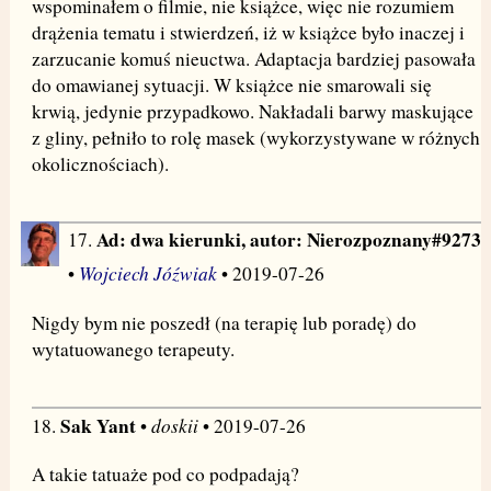
wspominałem o filmie, nie książce, więc nie rozumiem
drążenia tematu i stwierdzeń, iż w książce było inaczej i
zarzucanie komuś nieuctwa. Adaptacja bardziej pasowała
do omawianej sytuacji. W książce nie smarowali się
krwią, jedynie przypadkowo. Nakładali barwy maskujące
z gliny, pełniło to rolę masek (wykorzystywane w różnych
okolicznościach).
Ad: dwa kierunki, autor: Nierozpoznany#9273
17.
Wojciech Jóźwiak
•
• 2019-07-26
Nigdy bym nie poszedł (na terapię lub poradę) do
wytatuowanego terapeuty.
Sak Yant
doskii
18.
•
• 2019-07-26
A takie tatuaże pod co podpadają?