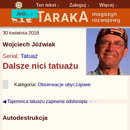
Ten tekst ↓
Zaloguj
↓
Więcej ↓
Jeśli... ↓
30 kwietnia 2018
Wojciech Jóźwiak
Serial:
Tatuaż
Dalsze nici tatuażu
Kategoria:
Obserwacje obyczajowe
◀ Tajemnica tatuażu zapewne odsłonięta
◀ ►
Autodestrukcja