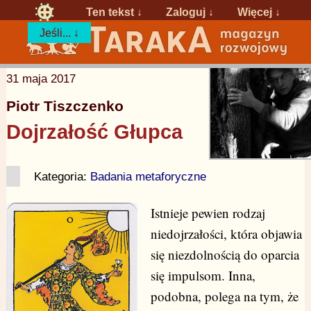
Ten tekst ↓
Zaloguj
↓
Więcej ↓
Jeśli... ↓
31 maja 2017
Piotr Tiszczenko
Dojrzałość Głupca
Kategoria:
Badania metaforyczne
Istnieje pewien rodzaj
niedojrzałości, która objawia
się niezdolnością do oparcia
się impulsom. Inna,
podobna, polega na tym, że