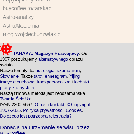
buycoffee.to/tarakapl
Astro-analizy
AstroAkademia
Blog WojciechJozwiak.pl
TARAKA. Magazyn Rozwojowy
. Od
1997 poszukujemy
alternatywnego
obrazu
świata.
Nasze tematy, to:
astrologia
,
szamanizm
,
Słowianie
. Także
tarot
,
enneagram
,
Yijing
,
tradycje duchowe
,
transpersonalizm
i
techniki
pracy z umysłem
.
Naszą firmową metodą jest neoszamańska
Twarda Ścieżka
.
ISSN 2300-9667.
O nas i kontakt
.
© Copyright
1997-2025
.
Polityka prywatności
.
Cookies
.
Do czego jest potrzebna rejestracja?
Donacja na utrzymanie serwisu przez
BuyCoffee