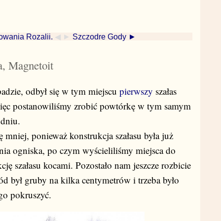
owania Rozalii.
◀ ►
Szczodre Gody ►
a, Magnetoit
padzie, odbył się w tym miejscu
pierwszy
szałas
 więc postanowiliśmy zrobić powtórkę w tym samym
udniu.
 mniej, ponieważ konstrukcja szałasu była już
ia ogniska, po czym wyścieliliśmy miejsca do
kcję szałasu kocami. Pozostało nam jeszcze rozbicie
Lód był gruby na kilka centymetrów i trzeba było
 go pokruszyć.