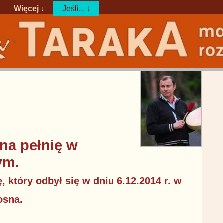
Więcej ↓
Jeśli... ↓
 na pełnię w
ym.
ę, który odbył się w dniu 6.12.2014 r. w
osna.