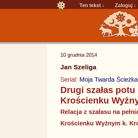
Ten tekst ↓
Zaloguj
↓
10 grudnia 2014
Jan Szeliga
Serial:
Moja Twarda Ścieżka
Drugi szałas potu
Krościenku Wyżn
Relacja z szałasu na pełni
Krościenku Wyżnym k. Kr