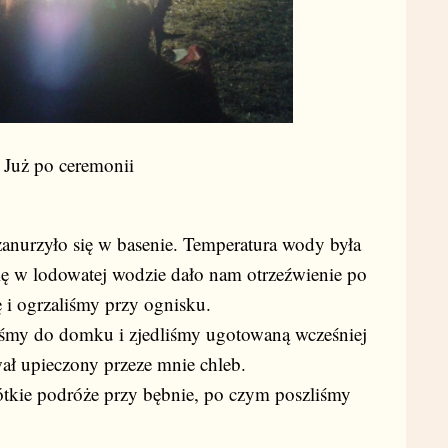
Już po ceremonii
zanurzyło się w basenie. Temperatura wody była
się w lodowatej wodzie dało nam otrzeźwienie po
ę i ogrzaliśmy przy ognisku.
iśmy do domku i zjedliśmy ugotowaną wcześniej
ł upieczony przeze mnie chleb.
rótkie podróże przy bębnie, po czym poszliśmy