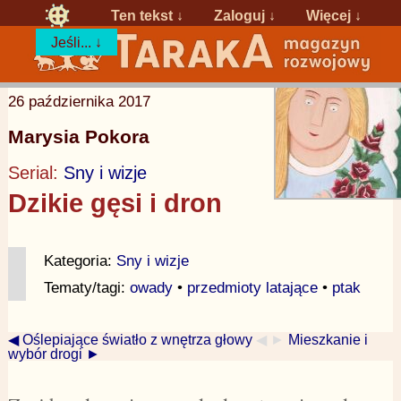
Ten tekst ↓
Zaloguj
↓
Więcej ↓
Jeśli... ↓
26 października 2017
Marysia Pokora
Serial:
Sny i wizje
Dzikie gęsi i dron
Kategoria:
Sny i wizje
Tematy/tagi:
owady
•
przedmioty latające
•
ptak
◀ Oślepiające światło z wnętrza głowy
◀ ►
Mieszkanie i
wybór drogi ►