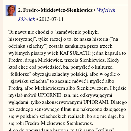
Fredro-Mickiewicz-Sienkiewicz
Wojciech
2.
•
Jóźwiak
• 2013-07-11
Tu nawet nie chodzi o "zamówienie polityki
historycznej", tylko raczej o to, że nasza historia ("na
odcinku szlachty") została zamknięta przez trzech
wybitnych pisarzy w ich KAPSUŁACH: jedna kapsuła to
Fredro, druga Mickiewicz, trzecia Sienkiewicz. Kiedy
ktoś chce coś powiedzieć, ba, pomyśleć o kulturze,
"folklorze" obyczaju szlachty polskiej, albo w ogóle o
"zjawisku szlachta" to zacznie mówić i myśleć albo
Fredrą, albo Mickiewiczem albo Sienkiewiczem. I będzie
myślał-mówił UPIORNIE, tzn. nie odkrywającymi
wglądami, tylko zakonserwowanymi UPIORAMI. Dlatego
też żadnego sensownego filmu nie nakręcono dziejącego
się w polskich-szlacheckich realiach, bo się nie daje, bo
się robi Fredro-Mickiewicz-Sienkiewicz.
A co do opowiadania historii, to tak samo "królują"