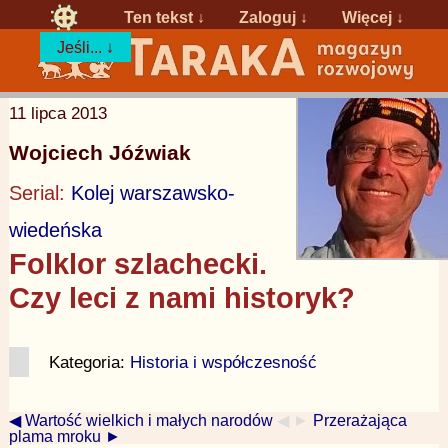
Ten tekst ↓
Zaloguj
↓
Więcej ↓
Jeśli... ↓
11 lipca 2013
Wojciech Jóźwiak
Serial:
Kolej warszawsko-
wiedeńska
Folklor szlachecki.
Czy leci z nami historyk?
Kategoria:
Historia i współczesność
◀ Wartość wielkich i małych narodów
◀ ►
Przerażająca
plama mroku ►