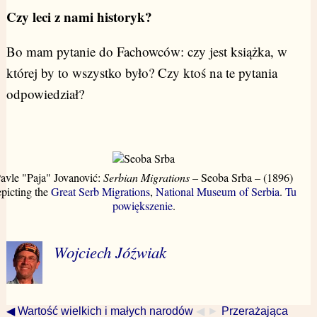
Czy leci z nami historyk?
Bo mam pytanie do Fachowców: czy jest książka, w
której by to wszystko było? Czy ktoś na te pytania
odpowiedział?
avle "Paja" Jovanović:
Serbian Migrations
– Seoba Srba – (1896)
epicting the
Great Serb Migrations
,
National Museum of Serbia
.
Tu
powiększenie
.
Wojciech Jóźwiak
◀ Wartość wielkich i małych narodów
◀ ►
Przerażająca