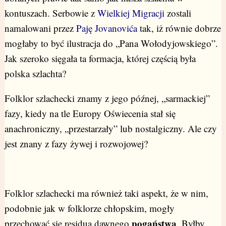
kontuszach. Serbowie z
Wielkiej Migracji
zostali
namalowani przez
Paję Jovanovića
tak, iż równie dobrze
mogłaby to być ilustracja do „Pana Wołodyjowskiego”.
Jak szeroko sięgała ta formacja, której częścią była
polska szlachta?
Folklor szlachecki znamy z jego późnej, „sarmackiej”
fazy, kiedy na tle Europy Oświecenia stał się
anachroniczny, „przestarzały” lub nostalgiczny. Ale czy
jest znany z fazy żywej i rozwojowej?
Folklor szlachecki ma również taki aspekt, że w nim,
podobnie jak w folklorze chłopskim, mogły
pogaństwa
przechować się residua dawnego
. Byłby