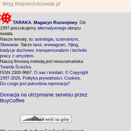
Blog WojciechJozwiak.pl
TARAKA. Magazyn Rozwojowy
. Od
1997 poszukujemy
alternatywnego
obrazu
świata.
Nasze tematy, to:
astrologia
,
szamanizm
,
Słowianie
. Także
tarot
,
enneagram
,
Yijing
,
tradycje duchowe
,
transpersonalizm
i
techniki
pracy z umysłem
.
Naszą firmową metodą jest neoszamańska
Twarda Ścieżka
.
ISSN 2300-9667.
O nas i kontakt
.
© Copyright
1997-2025
.
Polityka prywatności
.
Cookies
.
Do czego jest potrzebna rejestracja?
Donacja na utrzymanie serwisu przez
BuyCoffee
wróć na górę