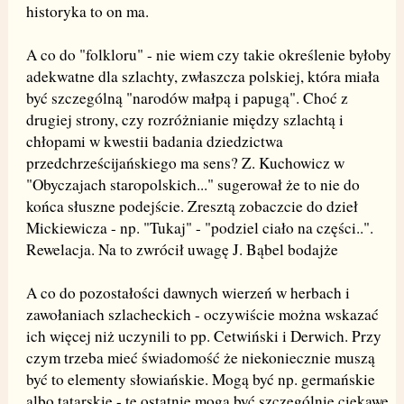
historyka to on ma.
A co do "folkloru" - nie wiem czy takie określenie byłoby
adekwatne dla szlachty, zwłaszcza polskiej, która miała
być szczególną "narodów małpą i papugą". Choć z
drugiej strony, czy rozróżnianie między szlachtą i
chłopami w kwestii badania dziedzictwa
przedchrześcijańskiego ma sens? Z. Kuchowicz w
"Obyczajach staropolskich..." sugerował że to nie do
końca słuszne podejście. Zresztą zobaczcie do dzieł
Mickiewicza - np. "Tukaj" - "podziel ciało na części..".
Rewelacja. Na to zwrócił uwagę J. Bąbel bodajże
A co do pozostałości dawnych wierzeń w herbach i
zawołaniach szlacheckich - oczywiście można wskazać
ich więcej niż uczynili to pp. Cetwiński i Derwich. Przy
czym trzeba mieć świadomość że niekoniecznie muszą
być to elementy słowiańskie. Mogą być np. germańskie
albo tatarskie - te ostatnie mogą być szczególnie ciekawe