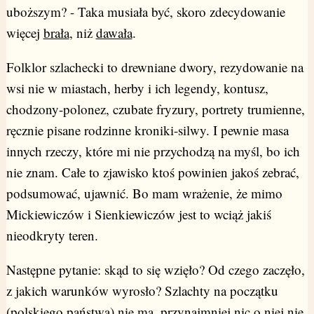
uboższym? - Taka musiała być, skoro zdecydowanie
więcej
brała
, niż
dawała
.
Folklor szlachecki to drewniane dwory, rezydowanie na
wsi nie w miastach, herby i ich legendy, kontusz,
chodzony-polonez, czubate fryzury, portrety trumienne,
ręcznie pisane rodzinne kroniki-silwy. I pewnie masa
innych rzeczy, które mi nie przychodzą na myśl, bo ich
nie znam. Całe to zjawisko ktoś powinien jakoś zebrać,
podsumować, ujawnić. Bo mam wrażenie, że mimo
Mickiewiczów i Sienkiewiczów jest to wciąż jakiś
nieodkryty teren.
Następne pytanie: skąd to się wzięło? Od czego zaczęło,
z jakich warunków wyrosło? Szlachty na początku
(polskiego państwa) nie ma, przynajmniej nic o niej nie