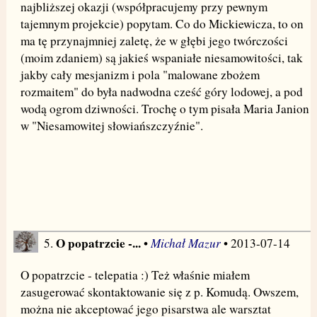
najbliższej okazji (współpracujemy przy pewnym
tajemnym projekcie) popytam. Co do Mickiewicza, to on
ma tę przynajmniej zaletę, że w głębi jego twórczości
(moim zdaniem) są jakieś wspaniałe niesamowitości, tak
jakby cały mesjanizm i pola "malowane zbożem
rozmaitem" do była nadwodna cześć góry lodowej, a pod
wodą ogrom dziwności. Trochę o tym pisała Maria Janion
w "Niesamowitej słowiańszczyźnie".
O popatrzcie -...
Michał Mazur
5.
•
• 2013-07-14
O popatrzcie - telepatia :) Też właśnie miałem
zasugerować skontaktowanie się z p. Komudą. Owszem,
można nie akceptować jego pisarstwa ale warsztat