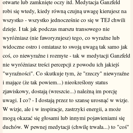
otwarte lub zamknięte oczy itd. Medytacja Ganzfeld
robi się wtedy, kiedy równą czujną uwagę kierujesz na
wszystko - wszystko jednocześnie co się w TEJ chwili
dzieje. I tak jak podczas marszu transowego nie
wyróżniasz (nie faworyzujesz) tego, co wyraźne lub
widoczne ostro i omiatasz to swoją uwagą tak samo jak
coś, co niewyraźne i rozmyte - tak w medytacji Ganzfeld
nie wyróżniasz treści percepcji z powodu ich jakiejś
"wyraźności". Co skutkuje tym, że "rzeczy" niewyraźne
i mające (że tak powiem...) nieokreślony status
zjawiskowy, dostają (wreszcie...) należną im porcję
uwagi.
I co? - I dostają przez to szansę urosnąć w wizje.
W wizje, ale i w inspiracje, zastrzyki energii, a może
mogą okazać się głosami lub innymi pojawieniami się
duchów. W pewnej medytacji (chwilę trwała...) to "coś"