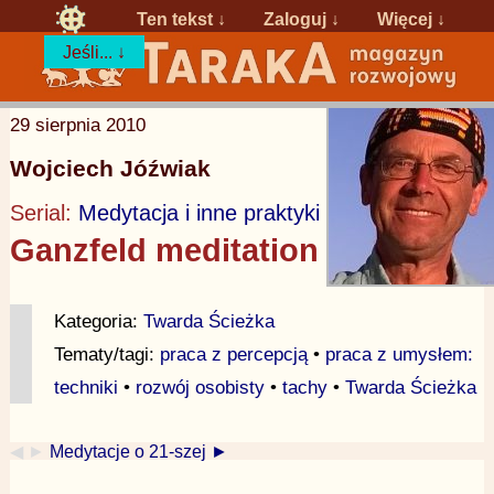
Ten tekst ↓
Zaloguj
↓
Więcej ↓
Jeśli... ↓
29 sierpnia 2010
Wojciech Jóźwiak
Serial:
Medytacja i inne praktyki
Ganzfeld meditation
Kategoria:
Twarda Ścieżka
Tematy/tagi:
praca z percepcją
•
praca z umysłem:
techniki
•
rozwój osobisty
•
tachy
•
Twarda Ścieżka
◀ ►
Medytacje o 21-szej ►