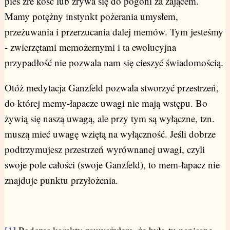
pies żre kość lub zrywa się do pogoni za zającem.
Mamy potężny instynkt pożerania umysłem,
przeżuwania i przerzucania dalej memów. Tym jesteśmy
- zwierzętami memożernymi i ta ewolucyjna
przypadłość nie pozwala nam się cieszyć świadomością.
Otóż medytacja Ganzfeld pozwala stworzyć przestrzeń,
do której memy-łapacze uwagi nie mają wstępu. Bo
żywią się naszą uwagą, ale przy tym są wyłączne, tzn.
muszą mieć uwagę wziętą na wyłączność. Jeśli dobrze
podtrzymujesz przestrzeń wyrównanej uwagi, czyli
swoje pole całości (swoje Ganzfeld), to mem-łapacz nie
znajduje punktu przyłożenia.