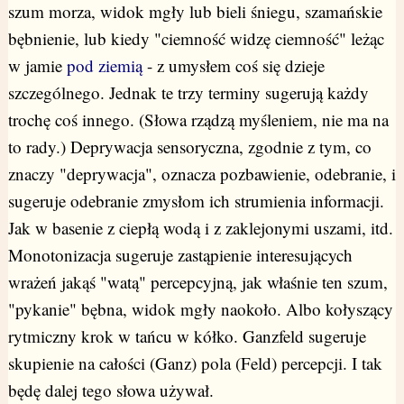
szum morza, widok mgły lub bieli śniegu, szamańskie
bębnienie, lub kiedy "ciemność widzę ciemność" leżąc
w jamie
pod ziemią
- z umysłem coś się dzieje
szczególnego. Jednak te trzy terminy sugerują każdy
trochę coś innego. (Słowa rządzą myśleniem, nie ma na
to rady.) Deprywacja sensoryczna, zgodnie z tym, co
znaczy "deprywacja", oznacza pozbawienie, odebranie, i
sugeruje odebranie zmysłom ich strumienia informacji.
Jak w basenie z ciepłą wodą i z zaklejonymi uszami, itd.
Monotonizacja sugeruje zastąpienie interesujących
wrażeń jakąś "watą" percepcyjną, jak właśnie ten szum,
"pykanie" bębna, widok mgły naokoło. Albo kołyszący
rytmiczny krok w tańcu w kółko. Ganzfeld sugeruje
skupienie na całości (Ganz) pola (Feld) percepcji. I tak
będę dalej tego słowa używał.