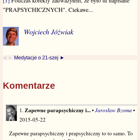
[1]
Podczas korekty zauważyłem, że było tu napisane
"PRAPSYCHICZNYCH". Ciekawe...
Wojciech Jóźwiak
◀ ►
Medytacje o 21-szej ►
Komentarze
Zapewne parapsychiczny i...
Jarosław Bzoma
1.
•
•
2015-05-22
Zapewne parapsychiczny i prapsychiczny to to samo. To