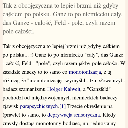
Tak z obcojęzyczna to lepiej brzmi niż gdyby
całkiem po polsku. Ganz to po niemiecku cały,
das Ganze - całość, Feld - pole, czyli razem
pole całości.
Tak z obcojęzyczna to lepiej brzmi niż gdyby całkiem
po polsku... :) Ganz to po niemiecku "cały", das Ganze
- całość, Feld - "pole", czyli razem jakby pole całości. W
zasadzie znaczy to to samo co
monotonizacja
, z tą
różnicą, że "monotonizację" wymyślił - tzn. słowa użył -
badacz szamanizmu
Holger Kalweit
, a "Ganzfeld"
pochodzi od międzywojennych niemieckich badaczy
zjawisk
parapsychicznych
.
[1]
Trzecie określenie na
(prawie) to samo, to
deprywacja sensoryczna
. Kiedy
zmysły dostają monotonny bodziec, np. jednostajny