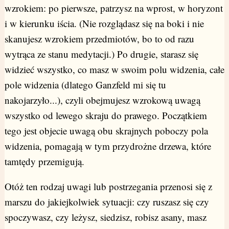
wzrokiem: po pierwsze, patrzysz na wprost, w horyzont
i w kierunku iścia. (Nie rozglądasz się na boki i nie
skanujesz wzrokiem przedmiotów, bo to od razu
wytrąca ze stanu medytacji.) Po drugie, starasz się
widzieć wszystko, co masz w swoim polu widzenia, całe
pole widzenia (dlatego Ganzfeld mi się tu
nakojarzyło...), czyli obejmujesz wzrokową uwagą
wszystko od lewego skraju do prawego. Początkiem
tego jest objecie uwagą obu skrajnych poboczy pola
widzenia, pomagają w tym przydrożne drzewa, które
tamtędy przemigują.
Otóż ten rodzaj uwagi lub postrzegania przenosi się z
marszu do jakiejkolwiek sytuacji: czy ruszasz się czy
spoczywasz, czy leżysz, siedzisz, robisz asany, masz