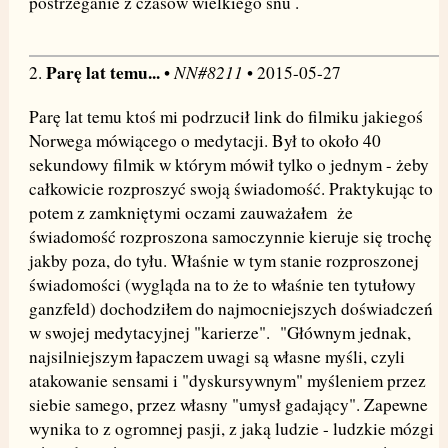
postrzeganie z czasów wielkiego snu .
Parę lat temu...
NN#8211
2.
•
• 2015-05-27
Parę lat temu ktoś mi podrzucił link do filmiku jakiegoś
Norwega mówiącego o medytacji. Był to około 40
sekundowy filmik w którym mówił tylko o jednym - żeby
całkowicie rozproszyć swoją świadomość. Praktykując to
potem z zamkniętymi oczami zauważałem że
świadomość rozproszona samoczynnie kieruje się trochę
jakby poza, do tyłu. Właśnie w tym stanie rozproszonej
świadomości (wygląda na to że to właśnie ten tytułowy
ganzfeld) dochodziłem do najmocniejszych doświadczeń
w swojej medytacyjnej "karierze". "Głównym jednak,
najsilniejszym łapaczem uwagi są własne myśli, czyli
atakowanie sensami i "dyskursywnym" myśleniem przez
siebie samego, przez własny "umysł gadający". Zapewne
wynika to z ogromnej pasji, z jaką ludzie - ludzkie mózgi