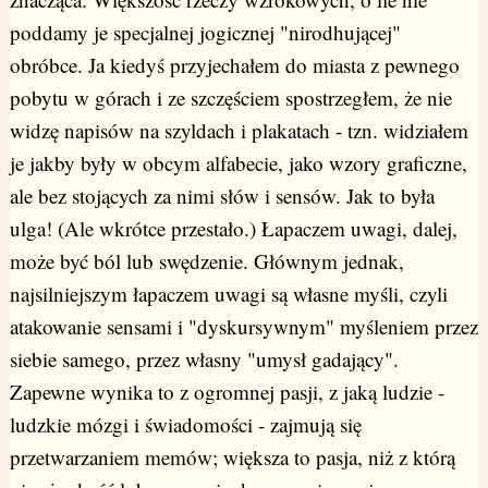
poddamy je specjalnej jogicznej "nirodhującej"
obróbce. Ja kiedyś przyjechałem do miasta z pewnego
pobytu w górach i ze szczęściem spostrzegłem, że nie
widzę napisów na szyldach i plakatach - tzn. widziałem
je jakby były w obcym alfabecie, jako wzory graficzne,
ale bez stojących za nimi słów i sensów. Jak to była
ulga! (Ale wkrótce przestało.) Łapaczem uwagi, dalej,
może być ból lub swędzenie. Głównym jednak,
najsilniejszym łapaczem uwagi są własne myśli, czyli
atakowanie sensami i "dyskursywnym" myśleniem przez
siebie samego, przez własny "umysł gadający".
Zapewne wynika to z ogromnej pasji, z jaką ludzie -
ludzkie mózgi i świadomości - zajmują się
przetwarzaniem memów; większa to pasja, niż z którą