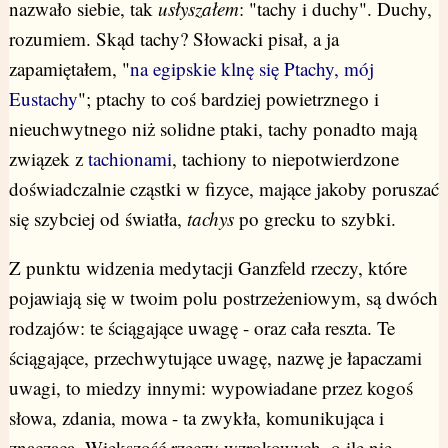
nazwało siebie, tak
usłyszałem
: "tachy i duchy". Duchy,
rozumiem. Skąd tachy? Słowacki pisał, a ja
zapamiętałem, "
na egipskie klnę się Ptachy, mój
Eustachy
"; ptachy to coś bardziej powietrznego i
nieuchwytnego niż solidne ptaki, tachy ponadto mają
związek z
tachionami
, tachiony to niepotwierdzone
doświadczalnie cząstki w fizyce, mające jakoby poruszać
się szybciej od światła,
tachys
po grecku to szybki.
Z punktu widzenia medytacji Ganzfeld rzeczy, które
pojawiają się w twoim polu postrzeżeniowym, są dwóch
rodzajów: te ściągające uwagę - oraz cała reszta. Te
ściągające, przechwytujące uwagę, nazwę je łapaczami
uwagi, to miedzy innymi: wypowiadane przez kogoś
słowa, zdania, mowa - ta zwykła, komunikująca i
znacząca. Większość rzeczy wzrokowych, o ile nie