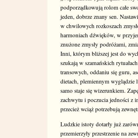
podporządkowują rolom całe swoj
jeden, dobrze znany sen. Nastaw
w chwilowych rozkoszach zmysł
harmoniach dźwięków, w przyjem
znużone zmysły podróżami, zmian
Inni, którym bliższej jest do wy
szukają w szamańskich rytuałac
transowych, oddaniu się guru, a
dietach, plemiennym wyglądzie 
samo staje się wizerunkiem. Zap
zachwytu i poczucia jedności z i
przecież wciąż potrzebują zewnęt
Ludzkie istoty dotarły już zarów
przemierzyły przestrzenie na zewn