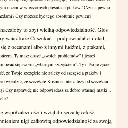
żdym razem w wieczornych pieśniach ptaków? Czy na pewno
iazdami? Czy możesz być tego absolutnie pewien?
znaczałoby to zbyt wielką odpowiedzialność. Głos
y wciąż każe Ci szukać – podpowiadał ci dotąd,
e się z oceanami albo z innymi ludźmi, z ptakami,
ońcem. Ty masz dosyć „swoich problemów” i jesteś
ajmować się swoim „własnym szczęściem”. Ty i Twoje życie.
, że Twoje szczęście nie zależy od szczęścia ptaków i
o twierdzić, że szczęście Kosmosu nie zależy od szczęścia
ą? Czy naprawdę nie odpowiadasz za dobro własnej matki...
iele?
te współzależności i wziął do serca tę całość,
chnieniem ulgi całkowitą odpowiedzialność za swoją