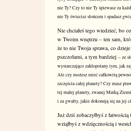
nie Ty? Czy to nie Ty śpiewasz za ka
nie Ty świecisz słońcem i spadasz gw
Nie chciałeś tego wiedzieć, bo o
w Twoim wnętrzu – ten sam, któr
że to nie Twoja sprawa, co dziej
pszczołami, a tym bardziej
–
ze sł
wystarczająco zakłopotany tym, jak z
Ale czy możesz mieć całkowitą pewność
szczęścia całej planety? Czy masz praw
tej małej planety, zwanej Matką Ziemi
i za gwałty, jakie dokonują się na jej c
Już dziś zobaczyłbyś z łatwością 
wziąłbyś z wdzięcznością i west