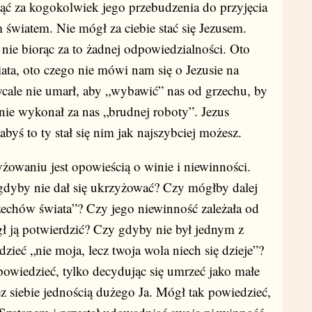
ąć za kogokolwiek jego przebudzenia do przyjęcia
 światem. Nie mógł za ciebie stać się Jezusem.
ie biorąc za to żadnej odpowiedzialności. Oto
iata, oto czego nie mówi nam się o Jezusie na
n wcale nie umarł, aby „wybawić” nas od grzechu, by
nie wykonał za nas „brudnej roboty”. Jezus
abyś to ty stał się nim jak najszybciej możesz.
żowaniu jest opowieścią o winie i niewinności.
gdyby nie dał się ukrzyżować? Czy mógłby dalej
rzechów świata”? Czy jego niewinność zależała od
gł ją potwierdzić? Czy gdyby nie był jednym z
zieć „nie moja, lecz twoja wola niech się dzieje”?
powiedzieć, tylko decydując się umrzeć jako małe
ez siebie jednością dużego Ja. Mógł tak powiedzieć,