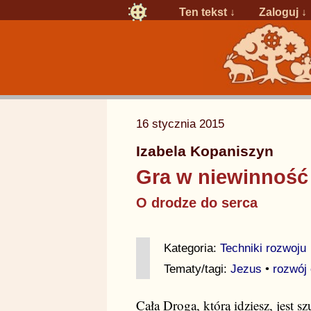
Ten tekst ↓
Zaloguj
↓
16 stycznia 2015
Izabela Kopaniszyn
Gra w niewinność
O drodze do serca
Kategoria:
Techniki rozwoju
Tematy/tagi:
Jezus
•
rozwój 
Cała Droga, którą idziesz, jest 