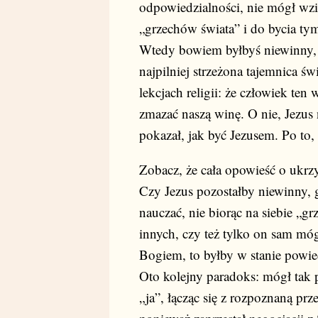
odpowiedzialności, nie mógł wzi
„grzechów świata” i do bycia tym
Wtedy bowiem byłbyś niewinny, n
najpilniej strzeżona tajemnica św
lekcjach religii: że człowiek te
zmazać naszą winę. O nie, Jezus 
pokazał, jak być Jezusem. Po to, 
Zobacz, że cała opowieść o ukrzy
Czy Jezus pozostałby niewinny, 
nauczać, nie biorąc na siebie „g
innych, czy też tylko on sam mó
Bogiem, to byłby w stanie powied
Oto kolejny paradoks: mógł tak 
„ja”, łącząc się z rozpoznaną prz