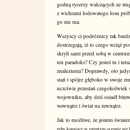
godną rycerzy walczących ze st
z wichrami lodowatego losu prób
go nie ma.
Wszyscy ci podróżnicy tak bardz
dostrzegają, iż to czego wciąż 
skryli sami przed sobą w centru
ten paradoks? Czy jesteś tu i ter
znalezienia? Doprawdy, oto jedy
stań i spójrz głęboko w swoje z
uczciwie przestań czegokolwiek
wojowniku, aby dziś osiadł bitewn
wewnątrz i świat na zewnątrz.
Jak to możliwe, że jestem świat
ryby konające w zatrutym oceanie nie 