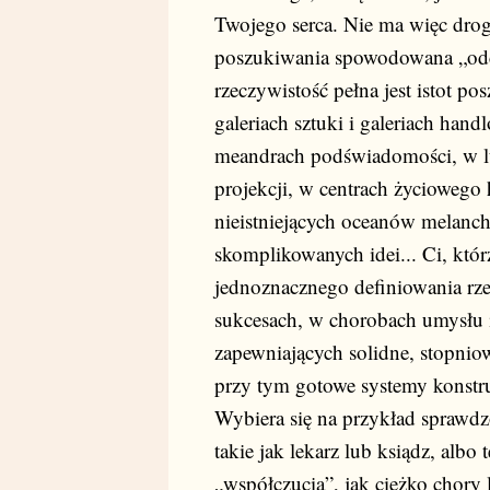
Twojego serca. Nie ma więc drogi, 
poszukiwania spowodowana „odci
rzeczywistość pełna jest istot 
galeriach sztuki i galeriach h
meandrach podświadomości, w l
projekcji, w centrach życiowego 
nieistniejących oceanów melanch
skomplikowanych idei... Ci, któ
jednoznacznego definiowania rze
sukcesach, w chorobach umysłu i 
zapewniających solidne, stopnio
przy tym gotowe systemy konstru
Wybiera się na przykład sprawdz
takie jak lekarz lub ksiądz, albo 
„współczucia”, jak ciężko chory 