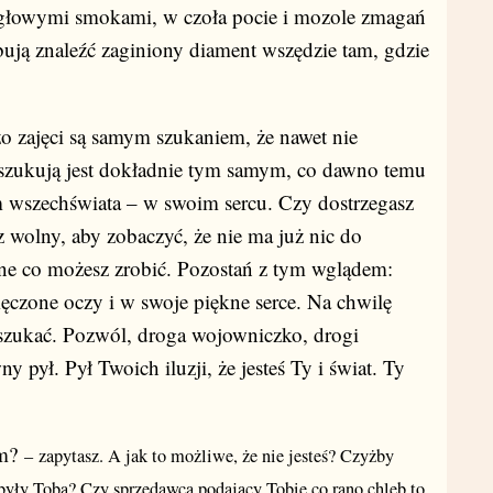
ugłowymi smokami, w czoła pocie i mozole zmagań
ują znaleźć zaginiony diament wszędzie tam, gdzie
o zajęci są samym szukaniem, że nawet nie
poszukują jest dokładnie tym samym, co dawno temu
m wszechświata – w swoim sercu. Czy dostrzegasz
az wolny, aby zobaczyć, że nie ma już nic do
ne co możesz zrobić. Pozostań z tym wglądem:
męczone oczy i w swoje piękne serce. Na chwilę
 szukać. Pozwól, droga wojowniczko, drogi
y pył. Pył Twoich iluzji, że jesteś Ty i świat. Ty
em?
–
zapytasz. A jak to możliwe, że nie jesteś? Czyżby
były Tobą? Czy sprzedawca podający Tobie co rano chleb to