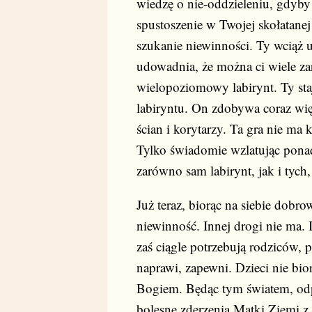
wiedzę o nie-oddzieleniu, gdyby
spustoszenie w Twojej skołatanej 
szukanie niewinności. Ty wciąż u
udowadnia, że można ci wiele za
wielopoziomowy labirynt. Ty sta
labiryntu. On zdobywa coraz w
ścian i korytarzy. Ta gra nie ma k
Tylko świadomie wzlatując ponad
zarówno sam labirynt, jak i tych,
Już teraz, biorąc na siebie dobro
niewinność. Innej drogi nie ma.
zaś ciągle potrzebują rodziców, 
naprawi, zapewni. Dzieci nie bior
Bogiem. Będąc tym światem, odp
bolesne zderzenia Matki Ziemi 