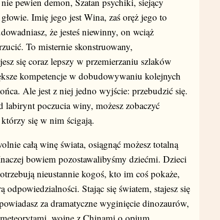
 nie pewien demon, Szatan psychiki, siejący
głowie. Imię jego jest Wina, zaś oręż jego to
dowadniasz, że jesteś niewinny, on wciąż
rzucić. To misternie skonstruowany,
jesz się coraz lepszy w przemierzaniu szlaków
iększe kompetencje w dobudowywaniu kolejnych
ońca. Ale jest z niej jedno wyjście: przebudzić się.
 labirynt poczucia winy, możesz zobaczyć
 którzy się w nim ścigają.
wolnie całą winę świata, osiągnąć możesz totalną
 Inaczej bowiem pozostawalibyśmy dziećmi. Dzieci
potrzebują nieustannie kogoś, kto im coś pokaże,
ą odpowiedzialności. Stając się światem, stajesz się
owiadasz za dramatyczne wyginięcie dinozaurów,
z meteorytami, wojnę z Chinami o opium,