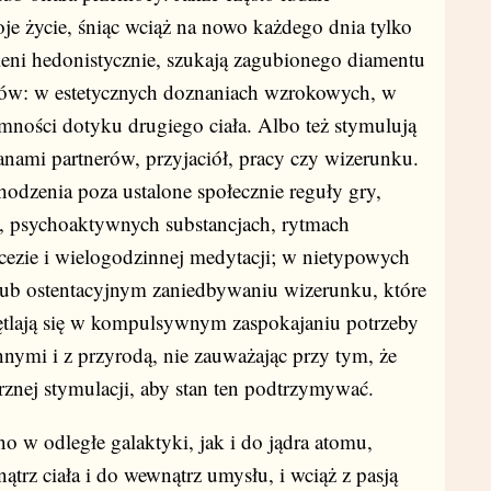
e życie, śniąc wciąż na nowo każdego dnia tylko
ieni hedonistycznie, szukają zagubionego diamentu
ów: w estetycznych doznaniach wzrokowych, w
ności dotyku drugiego ciała. Albo też stymulują
ami partnerów, przyjaciół, pracy czy wizerunku.
chodzenia poza ustalone społecznie reguły gry,
h, psychoaktywnych substancjach, rytmach
scezie i wielogodzinnej medytacji; w nietypowych
lub ostentacyjnym zaniedbywaniu wizerunku, które
ętlają się w kompulsywnym zaspokajaniu potrzeby
nnymi i z przyrodą, nie zauważając przy tym, że
rznej stymulacji, aby stan ten podtrzymywać.
no w odległe galaktyki, jak i do jądra atomu,
ątrz ciała i do wewnątrz umysłu, i wciąż z pasją