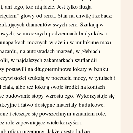
ani tego, kto nią idzie. Jest tylko iluzja
ęciem” głowy od serca. Stań na chwilę i zobacz:
poszukujących diamentów swych serc. Szukają w
andlowych, w mrocznych podziemiach budynków i
unaparkach mocnych wrażeń i w multikinie maxi
hazardu, na autostradach marzeń, w głębiach
olii, w najdalszych zakamarkach szuflandii
rzy postawili na długoterminowe lokaty w banku
czywistości szukają w poczuciu mocy, w tytułach i
ciała, albo też lokują swoje środki na kontach
we budowanie stopy wzrostu ego. Wykorzystuje się
kcyjne i łatwo dostępne materiały budulcowe.
one i cieszące się powszechnym uznaniem role,
też role zapewniające wiele korzyści i
lub ofiara przemocy. Jakże często ludzie