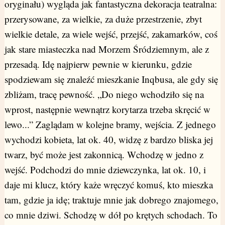
oryginału) wygląda jak fantastyczna dekoracja teatralna:
przerysowane, za wielkie, za duże przestrzenie, zbyt
wielkie detale, za wiele wejść, przejść, zakamarków, coś
jak stare miasteczka nad Morzem Śródziemnym, ale z
przesadą. Idę najpierw pewnie w kierunku, gdzie
spodziewam się znaleźć mieszkanie Inqbusa, ale gdy się
zbliżam, tracę pewność. „Do niego wchodziło się na
wprost, następnie wewnątrz korytarza trzeba skręcić w
lewo...” Zaglądam w kolejne bramy, wejścia. Z jednego
wychodzi kobieta, lat ok. 40, widzę z bardzo bliska jej
twarz, być może jest zakonnicą. Wchodzę w jedno z
wejść. Podchodzi do mnie dziewczynka, lat ok. 10, i
daje mi klucz, który każe wręczyć komuś, kto mieszka
tam, gdzie ja idę; traktuje mnie jak dobrego znajomego,
co mnie dziwi. Schodzę w dół po krętych schodach. To