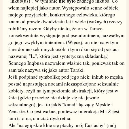
nie było
"inkub(us)". W tym śnie
żadnego inkuba. Co
wiem najlepiej jako autor. Występowało senne odbicie
mojego przyjaciela, konkretnego człowieka, którego
znam od prawie dwudziestu lat i wiele (ważnych) rzeczy
robiliśmy razem. Gdyby nie to, że on w Tarace
konsekwentnie występuje pod pseudonimem, nazwałbym
go jego zwykłym imieniem. (Więcej: on nie ma w tym
śnie domieszek innych osób, i tym różni się od postaci
nazwanej "L.", która jest syntetyczną składanką.)
Sennego Inqbusa nazwałem właśnie tak, ponieważ tak on
sam tak nazywa się jako autor Taraki.
Jeśli podpinać symbolikę pod jego nick: inkub to męska
postać napastująca nocami niezaspokojone seksualnie
kobiety, czyli na tym poziomie abstrakcji, który jest w
śnie (gdzie przecież nie dzieje się nic jawnie
seksualnego), jest to jakiś "kanał" łączący Męskie i
Żeńskie. Co jest ważne, ponieważ interakcja M i Ż jest
tam istotna, chociaż dyskretna.
Ale "na egipskie klnę się ptachy, mój Eustachy" (mój