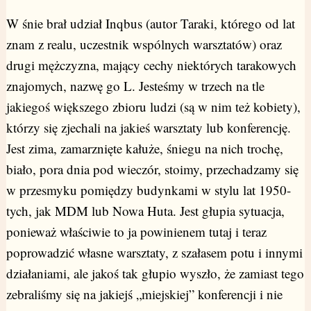
W śnie brał udział Inqbus (autor Taraki, którego od lat
znam z realu, uczestnik wspólnych warsztatów) oraz
drugi mężczyzna, mający cechy niektórych tarakowych
znajomych, nazwę go L. Jesteśmy w trzech na tle
jakiegoś większego zbioru ludzi (są w nim też kobiety),
którzy się zjechali na jakieś warsztaty lub konferencję.
Jest zima, zamarznięte kałuże, śniegu na nich trochę,
biało, pora dnia pod wieczór, stoimy, przechadzamy się
w przesmyku pomiędzy budynkami w stylu lat 1950-
tych, jak MDM lub Nowa Huta. Jest głupia sytuacja,
ponieważ właściwie to ja powinienem tutaj i teraz
poprowadzić własne warsztaty, z szałasem potu i innymi
działaniami, ale jakoś tak głupio wyszło, że zamiast tego
zebraliśmy się na jakiejś „miejskiej” konferencji i nie