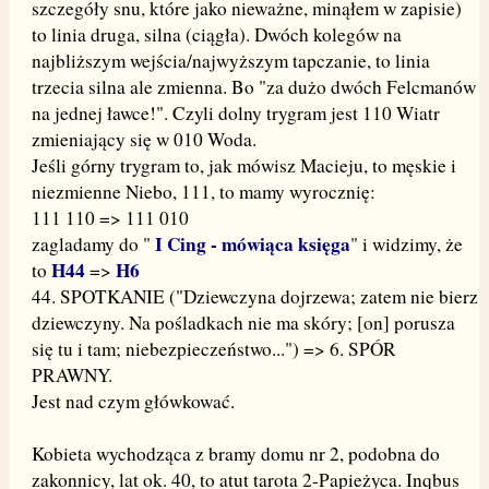
szczegóły snu, które jako nieważne, minąłem w zapisie)
to linia druga, silna (ciągła). Dwóch kolegów na
najbliższym wejścia/najwyższym tapczanie, to linia
trzecia silna ale zmienna. Bo "za dużo dwóch Felcmanów
na jednej ławce!". Czyli dolny trygram jest 110 Wiatr
zmieniający się w 010 Woda.
Jeśli górny trygram to, jak mówisz Macieju, to męskie i
niezmienne Niebo, 111, to mamy wyrocznię:
111 110 => 111 010
I Cing - mówiąca księga
zagladamy do "
" i widzimy, że
H44
H6
to
=>
44. SPOTKANIE ("Dziewczyna dojrzewa; zatem nie bierz
dziewczyny. Na pośladkach nie ma skóry; [on] porusza
się tu i tam; niebezpieczeństwo...") => 6. SPÓR
PRAWNY.
Jest nad czym główkować.
Kobieta wychodząca z bramy domu nr 2, podobna do
zakonnicy, lat ok. 40, to atut tarota 2-Papieżyca. Inqbus