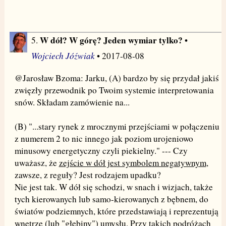
W dół? W górę? Jeden wymiar tylko?
5.
•
Wojciech Jóźwiak
• 2017-08-08
@Jarosław Bzoma: Jarku, (A) bardzo by się przydał jakiś
zwięzły przewodnik po Twoim systemie interpretowania
snów. Składam zamówienie na...
(B) "...stary rynek z mrocznymi przejściami w połączeniu
z numerem 2 to nic innego jak poziom urojeniowo
minusowy energetyczny czyli piekielny." --- Czy
uważasz, że
zejście w dół jest symbolem negatywnym
,
zawsze, z reguły? Jest rodzajem upadku?
Nie jest tak. W dół się schodzi, w snach i wizjach, także
tych kierowanych lub samo-kierowanych z bębnem, do
światów podziemnych, które przedstawiają i reprezentują
wnętrze (lub "głębiny") umysłu. Przy takich podróżach