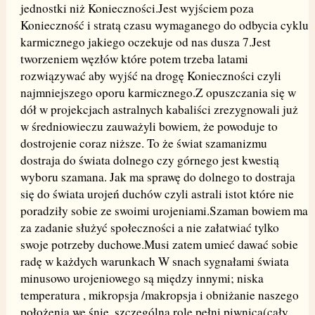
jednostki niż Konieczności.Jest wyjściem poza
Konieczność i stratą czasu wymaganego do odbycia cyklu
karmicznego jakiego oczekuje od nas dusza 7.Jest
tworzeniem węzłów które potem trzeba latami
rozwiązywać aby wyjść na drogę Konieczności czyli
najmniejszego oporu karmicznego.Z opuszczania się w
dół w projekcjach astralnych kabaliści zrezygnowali już
w średniowieczu zauważyli bowiem, że powoduje to
dostrojenie coraz niższe. To że świat szamanizmu
dostraja do świata dolnego czy górnego jest kwestią
wyboru szamana. Jak ma sprawę do dolnego to dostraja
się do świata urojeń duchów czyli astrali istot które nie
poradziły sobie ze swoimi urojeniami.Szaman bowiem ma
za zadanie służyć społeczności a nie załatwiać tylko
swoje potrzeby duchowe.Musi zatem umieć dawać sobie
radę w każdych warunkach W snach sygnałami świata
minusowo urojeniowego są między innymi; niska
temperatura , mikropsja /makropsja i obniżanie naszego
położenia we śnie, szczególną rolę pełni piwnica(cały