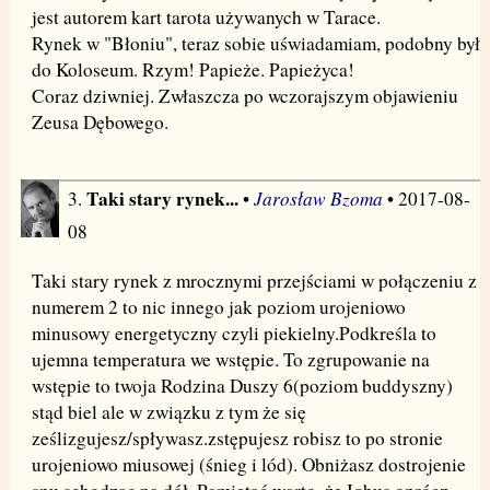
jest autorem kart tarota używanych w Tarace.
Rynek w "Błoniu", teraz sobie uświadamiam, podobny był
do Koloseum. Rzym! Papieże. Papieżyca!
Coraz dziwniej. Zwłaszcza po wczorajszym objawieniu
Zeusa Dębowego.
Taki stary rynek...
Jarosław Bzoma
3.
•
• 2017-08-
08
Taki stary rynek z mrocznymi przejściami w połączeniu z
numerem 2 to nic innego jak poziom urojeniowo
minusowy energetyczny czyli piekielny.Podkreśla to
ujemna temperatura we wstępie. To zgrupowanie na
wstępie to twoja Rodzina Duszy 6(poziom buddyszny)
stąd biel ale w związku z tym że się
ześlizgujesz/spływasz.zstępujesz robisz to po stronie
urojeniowo miusowej (śnieg i lód). Obniżasz dostrojenie