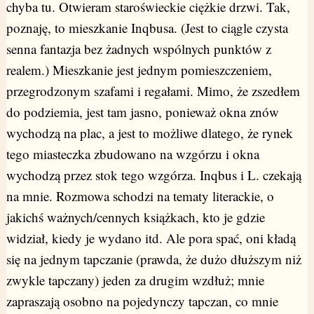
chyba tu. Otwieram staroświeckie ciężkie drzwi. Tak,
poznaję, to mieszkanie Inqbusa. (Jest to ciągle czysta
senna fantazja bez żadnych wspólnych punktów z
realem.) Mieszkanie jest jednym pomieszczeniem,
przegrodzonym szafami i regałami. Mimo, że zszedłem
do podziemia, jest tam jasno, ponieważ okna znów
wychodzą na plac, a jest to możliwe dlatego, że rynek
tego miasteczka zbudowano na wzgórzu i okna
wychodzą przez stok tego wzgórza. Inqbus i L. czekają
na mnie. Rozmowa schodzi na tematy literackie, o
jakichś ważnych/cennych książkach, kto je gdzie
widział, kiedy je wydano itd. Ale pora spać, oni kładą
się na jednym tapczanie (prawda, że dużo dłuższym niż
zwykle tapczany) jeden za drugim wzdłuż; mnie
zapraszają osobno na pojedynczy tapczan, co mnie