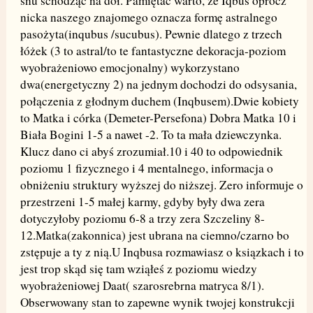
snu schodząc na dół. Pamiętać warto, że Iqbus oprócz
nicka naszego znajomego oznacza formę astralnego
pasożyta(inqubus /sucubus). Pewnie dlatego z trzech
łóżek (3 to astral/to te fantastyczne dekoracja-poziom
wyobrażeniowo emocjonalny) wykorzystano
dwa(energetyczny 2) na jednym dochodzi do odsysania,
połączenia z głodnym duchem (Inqbusem).Dwie kobiety
to Matka i córka (Demeter-Persefona) Dobra Matka 10 i
Biała Bogini 1-5 a nawet -2. To ta mała dziewczynka.
Klucz dano ci abyś zrozumiał.10 i 40 to odpowiednik
poziomu 1 fizycznego i 4 mentalnego, informacja o
obniżeniu struktury wyższej do niższej. Zero informuje o
przestrzeni 1-5 małej karmy, gdyby były dwa zera
dotyczyłoby poziomu 6-8 a trzy zera Szczeliny 8-
12.Matka(zakonnica) jest ubrana na ciemno/czarno bo
zstępuje a ty z nią.U Inqbusa rozmawiasz o ksiązkach i to
jest trop skąd się tam wziąłeś z poziomu wiedzy
wyobrażeniowej Daat( szarosrebrna matryca 8/1).
Obserwowany stan to zapewne wynik twojej konstrukcji