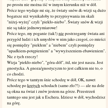
po prostu nie można iść w innym kierunku niż w dół.
Prócz tego wydaje mi się, że światy snów-&-wizji są dużo
bogatsze niż wynikałoby to przypisywania im skali
"niżej-wyżej" czyli "piekło-niebo". Światy snów & wizji
nie są takie jednowymiarowe!
Prócz tego, my poganie (tak!)
nie
postrzegamy świata ani
przygód ludzi i ich umysłów w nim jako czegoś, co mieści
się pomiędzy "piekłem" a "niebem" czyli pomiędzy
"upadkiem-potępieniem" a "wywyższeniem-zbawieniem".
Nic z tych rzeczy!
Wizja "piekło-niebo", "góra-dół", itd, nie jest nasza. Jest
gnostycka. A gnoza/gnostycyzm to jest całkiem nie to, o
co chodzi.
Prócz tego w tamtym śnie schodzę w dół, OK, nawet
schodzę po
krętych
schodach (samo zło?!) --- ale na dole
są okna na świat i znów jestem na górze. Przestrzeń
tamtego snu jest jak u Eschera. Idziesz w dół, wychodzisz
na górę.