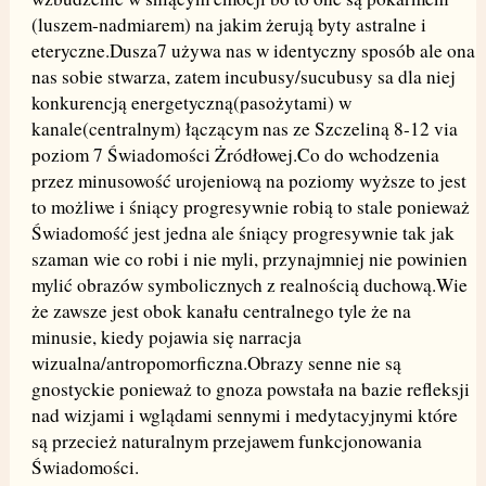
(luszem-nadmiarem) na jakim żerują byty astralne i
eteryczne.Dusza7 używa nas w identyczny sposób ale ona
nas sobie stwarza, zatem incubusy/sucubusy sa dla niej
konkurencją energetyczną(pasożytami) w
kanale(centralnym) łączącym nas ze Szczeliną 8-12 via
poziom 7 Świadomości Żródłowej.Co do wchodzenia
przez minusowość urojeniową na poziomy wyższe to jest
to możliwe i śniący progresywnie robią to stale ponieważ
Świadomość jest jedna ale śniący progresywnie tak jak
szaman wie co robi i nie myli, przynajmniej nie powinien
mylić obrazów symbolicznych z realnością duchową.Wie
że zawsze jest obok kanału centralnego tyle że na
minusie, kiedy pojawia się narracja
wizualna/antropomorficzna.Obrazy senne nie są
gnostyckie ponieważ to gnoza powstała na bazie refleksji
nad wizjami i wglądami sennymi i medytacyjnymi które
są przecież naturalnym przejawem funkcjonowania
Świadomości.