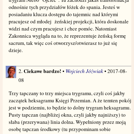
odnośnie tych przydziałów łóżek do spania. Jesteś w
posiadaniu klucza dostępu do tajemnic nad którymi
pracujesz od młodej żeńskiej projekcji, która doskonale
widzi nad czym pracujesz i chce pomóc. Natomiast
Zakonnica wygląda na to, że reprezentuje żeńską formę
sacrum, tak więc coś otworzysz/otwierasz to już się
dzieje.
Ciekawe bardzo!
Wojciech Jóźwiak
2.
•
• 2017-08-
08
Trzy tapczany to trzy miejsca trygramu, czyli coś jakby
zaczątek heksagramu Księgi Przemian. A że temten pokój
jest w podziemiu, to będzie to dolny trygram heksagramu.
Pusty tapczan (najbliżej okna, czyli jakby najniższy) to
słaba (przerywana) linia dolna. Wypełniony przez moją
osobę tapczan środkowy (tu przypominam sobie