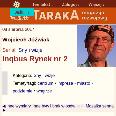
Ten tekst ↓
Zaloguj
↓
Więcej ↓
Jeśli... ↓
08 sierpnia 2017
Wojciech Jóźwiak
Serial:
Sny i wizje
Inqbus Rynek nr 2
Kategoria:
Sny i wizje
Tematy/tagi:
centrum
•
impreza
•
miasto
•
podziemie
•
wnętrze
◀ Inne wymiary, inne byty i brak włosów
◀ ►
Mozaika senna
►