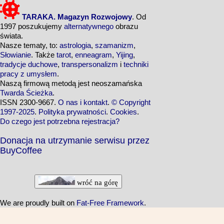
TARAKA. Magazyn Rozwojowy
. Od
1997 poszukujemy
alternatywnego
obrazu
świata.
Nasze tematy, to:
astrologia
,
szamanizm
,
Słowianie
. Także
tarot
,
enneagram
,
Yijing
,
tradycje duchowe
,
transpersonalizm
i
techniki
pracy z umysłem
.
Naszą firmową metodą jest neoszamańska
Twarda Ścieżka
.
ISSN 2300-9667.
O nas i kontakt
.
© Copyright
1997-2025
.
Polityka prywatności
.
Cookies
.
Do czego jest potrzebna rejestracja?
Donacja na utrzymanie serwisu przez
BuyCoffee
wróć na górę
We are proudly built on
Fat-Free Framework
.