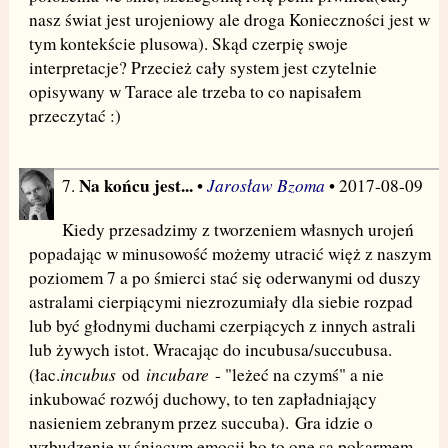
nasz świat jest urojeniowy ale droga Konieczności jest w
tym kontekście plusowa). Skąd czerpię swoje
interpretacje? Przecież cały system jest czytelnie
opisywany w Tarace ale trzeba to co napisałem
przeczytać :)
Na końcu jest...
Jarosław Bzoma
7.
•
• 2017-08-09
Kiedy przesadzimy z tworzeniem własnych urojeń
popadając w minusowość możemy utracić więż z naszym
poziomem 7 a po śmierci stać się oderwanymi od duszy
astralami cierpiącymi niezrozumiały dla siebie rozpad
lub być głodnymi duchami czerpiących z innych astrali
lub żywych istot. Wracając do incubusa/succubusa.
incubus
incubare
(łac.
od
- "leżeć na czymś" a nie
inkubować rozwój duchowy, to ten zapładniający
nasieniem zebranym przez succuba). Gra idzie o
wzbudzenie w śniącym emocji bo to one są pokarmem