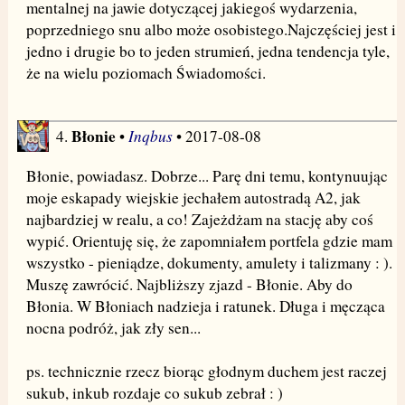
mentalnej na jawie dotyczącej jakiegoś wydarzenia,
poprzedniego snu albo może osobistego.Najczęściej jest i
jedno i drugie bo to jeden strumień, jedna tendencja tyle,
że na wielu poziomach Świadomości.
Błonie
Inqbus
4.
•
• 2017-08-08
Błonie, powiadasz. Dobrze... Parę dni temu, kontynuując
moje eskapady wiejskie jechałem autostradą A2, jak
najbardziej w realu, a co! Zajeżdżam na stację aby coś
wypić. Orientuję się, że zapomniałem portfela gdzie mam
wszystko - pieniądze, dokumenty, amulety i talizmany : ).
Muszę zawrócić. Najbliższy zjazd - Błonie. Aby do
Błonia. W Błoniach nadzieja i ratunek. Długa i męcząca
nocna podróż, jak zły sen...
ps. technicznie rzecz biorąc głodnym duchem jest raczej
sukub, inkub rozdaje co sukub zebrał : )