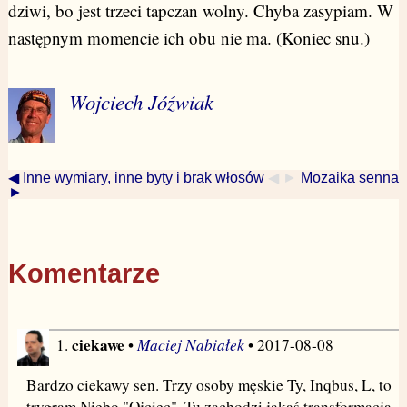
dziwi, bo jest trzeci tapczan wolny. Chyba zasypiam. W
następnym momencie ich obu nie ma. (Koniec snu.)
Wojciech Jóźwiak
◀ Inne wymiary, inne byty i brak włosów
◀ ►
Mozaika senna
►
Komentarze
ciekawe
Maciej Nabiałek
1.
•
• 2017-08-08
Bardzo ciekawy sen. Trzy osoby męskie Ty, Inqbus, L, to
trygram Niebo "Ojciec". Tu zachodzi jakaś transformacja