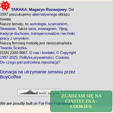
TARAKA. Magazyn Rozwojowy
. Od
1997 poszukujemy
alternatywnego
obrazu
świata.
Nasze tematy, to:
astrologia
,
szamanizm
,
Słowianie
. Także
tarot
,
enneagram
,
Yijing
,
tradycje duchowe
,
transpersonalizm
i
techniki
pracy z umysłem
.
Naszą firmową metodą jest neoszamańska
Twarda Ścieżka
.
ISSN 2300-9667.
O nas i kontakt
.
© Copyright
1997-2025
.
Polityka prywatności
.
Cookies
.
Do czego jest potrzebna rejestracja?
Donacja na utrzymanie serwisu przez
BuyCoffee
wróć na górę
ZGADZAM SIĘ NA
CIASTECZKA -
We are proudly built on
Fat-Free Framework
.
COOKIES.