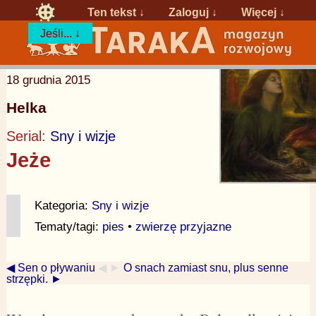
Ten tekst ↓
Zaloguj
↓
Więcej ↓
Jeśli... ↓
18 grudnia 2015
Helka
Serial:
Sny i wizje
Jeże
Kategoria:
Sny i wizje
Tematy/tagi:
pies
•
zwierzę przyjazne
◀ Sen o pływaniu
◀ ►
O snach zamiast snu, plus senne
strzępki. ►