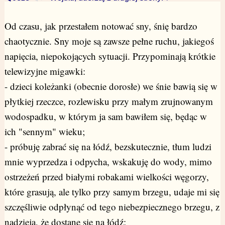
Od czasu, jak przestałem notować sny, śnię bardzo
chaotycznie. Sny moje są zawsze pełne ruchu, jakiegoś
napięcia, niepokojących sytuacji. Przypominają krótkie
telewizyjne migawki:
- dzieci koleżanki (obecnie dorosłe) we śnie bawią się w
płytkiej rzeczce, rozlewisku przy małym zrujnowanym
wodospadku, w którym ja sam bawiłem się, będąc w
ich "sennym" wieku;
- próbuję zabrać się na łódź, bezskutecznie, tłum ludzi
mnie wyprzedza i odpycha, wskakuję do wody, mimo
ostrzeżeń przed białymi robakami wielkości węgorzy,
które grasują, ale tylko przy samym brzegu, udaje mi się
szczęśliwie odpłynąć od tego niebezpiecznego brzegu, z
nadzieją, że dostanę się na łódź;