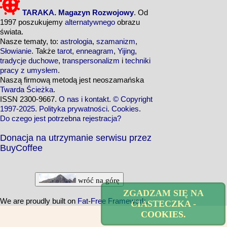
TARAKA. Magazyn Rozwojowy
. Od
1997 poszukujemy
alternatywnego
obrazu
świata.
Nasze tematy, to:
astrologia
,
szamanizm
,
Słowianie
. Także
tarot
,
enneagram
,
Yijing
,
tradycje duchowe
,
transpersonalizm
i
techniki
pracy z umysłem
.
Naszą firmową metodą jest neoszamańska
Twarda Ścieżka
.
ISSN 2300-9667.
O nas i kontakt
.
© Copyright
1997-2025
.
Polityka prywatności
.
Cookies
.
Do czego jest potrzebna rejestracja?
Donacja na utrzymanie serwisu przez
BuyCoffee
wróć na górę
ZGADZAM SIĘ NA
We are proudly built on
Fat-Free Framework
.
CIASTECZKA -
COOKIES.