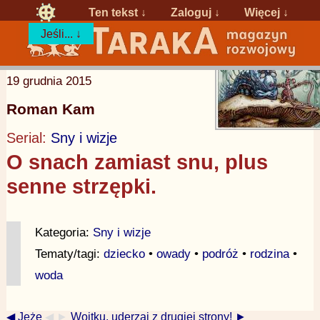
Ten tekst ↓
Zaloguj
↓
Więcej ↓
Jeśli... ↓
19 grudnia 2015
Roman Kam
Serial:
Sny i wizje
O snach zamiast snu, plus
senne strzępki.
Kategoria:
Sny i wizje
Tematy/tagi:
dziecko
•
owady
•
podróż
•
rodzina
•
woda
◀ Jeże
◀ ►
Wojtku, uderzaj z drugiej strony! ►