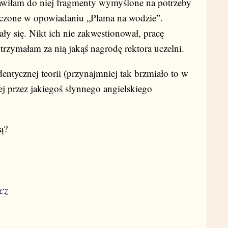
stawiłam do niej fragmenty wymyślone na potrzeby
zczone w opowiadaniu „Plama na wodzie”.
y się. Nikt ich nie zakwestionował, pracę
rzymałam za nią jakąś nagrodę rektora uczelni.
dentycznej teorii (przynajmniej tak brzmiało to w
 przez jakiegoś słynnego angielskiego
ą?
cz