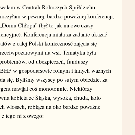
cowałam w Centrali Rolniczych Spółdzielni
iczyłam w pewnej, bardzo poważnej konferencji,
„Domu Chłopa” (był to jak na owe czasy
rencyjne). Konferencja miała za zadanie ukazać
ów z całej Polski konieczność zajęcia się
przeciwpożarowymi na wsi. Tematyka była
problemów, od ubezpieczeń, funduszy
, BHP w gospodarstwie rolnym i innych ważnych
ała się. Byliśmy wszyscy po sutym obiedzie, za
egent nawijał coś monotonnie. Niektórzy
ewna kobieta ze Śląska, wysoka, chuda, koło
dych włosach, robiąca na oko bardzo poważne
 z tego ni z owego: