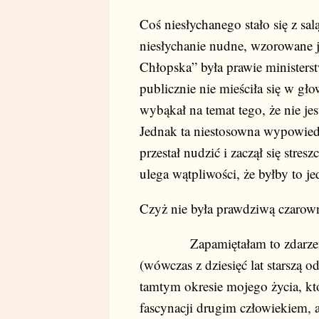
Coś niesłychanego stało się z sal
niesłychanie nudne, wzorowane
Chłopska” była prawie ministers
publicznie nie mieściła się w g
wybąkał na temat tego, że nie jes
Jednak ta niestosowna wypowiedź
przestał nudzić i zaczął się stresz
ulega wątpliwości, że byłby to je
Czyż nie była prawdziwą czarow
Zapamiętałam to zdarzenie, 
(wówczas z dziesięć lat starszą 
tamtym okresie mojego życia, któ
fascynacji drugim człowiekiem, a