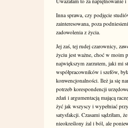
Uważałam to za napiętnowanie i 
Inna sprawa, czy podjęcie studi
zainteresowana, poza podniesieni
zadowolenia z życia.
Jej zaś, tej rudej czarownicy, za
życiu jest ważne, choć w moim p
największym zarzutem, jaki mi s
współpracowników i szefów, był
konwencjonalności. Ileż ja się 
potrzeb korespondencji urzędowe
zdań i argumentacją mającą racze
żyć jak wszyscy i wypełniać prz
satysfakcji. Czasami sądziłam, ż
nieokreślony żal i ból, ale poni