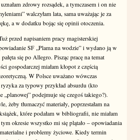
z uznałam zdrowy rozsądek, a tymczasem i on nie
hyleniami” walczyłam lata, sama uważając je za
rękę, a w dodatku bojąc się opinii otoczenia.
uż przed napisaniem pracy magisterskiej
powiadanie SF „Plama na wodzie” i wydano ją w
 pałęta się po Allegro. Pisząc pracę na temat
ści gospodarczej miałam kłopot z częścią
teoretyczną. W Polsce uważano wówczas
ryzyka za typowy przykład absurdu (kto
 „planowej” podejmuje się czegoś takiego?).
le, żeby tłumaczyć materiały, poprzestałam na
siążek, które podałam w bibliografii, nie miałam
w tym okresie wszystko mi się plątało – opowiadania
 materialne i problemy życiowe. Kiedy termin