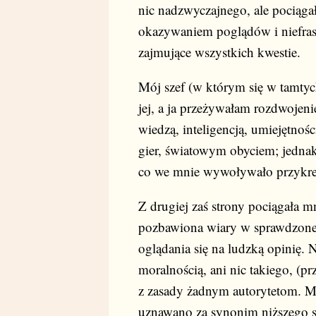
nic nadzwyczajnego, ale pociąg
okazywaniem poglądów i niefraso
zajmujące wszystkich kwestie.
Mój szef (w którym się w tamtyc
jej, a ja przeżywałam rozdwojeni
wiedzą, inteligencją, umiejętno
gier, światowym obyciem; jedn
co we mnie wywoływało przykre 
Z drugiej zaś strony pociągała 
pozbawiona wiary w sprawdzone a
oglądania się na ludzką opinię. N
moralnością, ani nic takiego, (p
z zasady żadnym autorytetom. M
uznawano za synonim niższego st