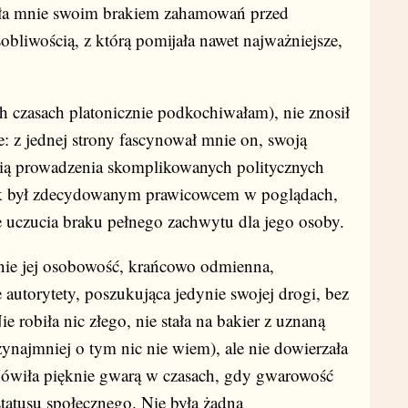
ała mnie swoim brakiem zahamowań przed
bliwością, z którą pomijała nawet najważniejsze,
h czasach platonicznie podkochiwałam), nie znosił
e: z jednej strony fascynował mnie on, swoją
ścią prowadzenia skomplikowanych politycznych
ak był zdecydowanym prawicowcem w poglądach,
uczucia braku pełnego zachwytu dla jego osoby.
mnie jej osobowość, krańcowo odmienna,
utorytety, poszukująca jedynie swojej drogi, bez
ie robiła nic złego, nie stała na bakier z uznaną
rzynajmniej o tym nic nie wiem), ale nie dowierzała
ówiła pięknie gwarą w czasach, gdy gwarowość
atusu społecznego. Nie była żadną