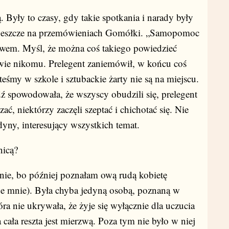
ą. Były to czasy, gdy takie spotkania i narady były
 jeszcze na przemówieniach Gomółki. „Samopomoc
twem. Myśl, że można coś takiego powiedzieć
łowie nikomu. Prelegent zaniemówił, w końcu coś
teśmy w szkole i sztubackie żarty nie są na miejscu.
 spowodowała, że wszyscy obudzili się, prelegent
czać, niektórzy zaczęli szeptać i chichotać się. Nie
dyny, interesujący wszystkich temat.
nicą?
bo później poznałam ową rudą kobietę
ode mnie). Była chyba jedyną osobą, poznaną w
ra nie ukrywała, że żyje się wyłącznie dla uczucia
 cała reszta jest mierzwą. Poza tym nie było w niej