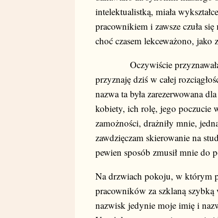
intelektualistką, miała wykształ
pracownikiem i zawsze czuła się n
choć czasem lekceważono, jako z 
Oczywiście przyznawałam jej 
przyznaję dziś w całej rozciągło
nazwa ta była zarezerwowana dla
kobiety, ich rolę, jego poczucie 
zamożności, drażniły mnie, jedn
zawdzięczam skierowanie na stud
pewien sposób zmusił mnie do po
Na drzwiach pokoju, w którym p
pracowników za szklaną szybką 
nazwisk jedynie moje imię i naz