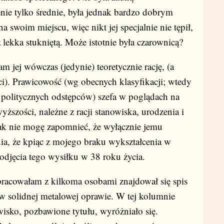
cenie tylko średnie, była jednak bardzo dobrym
a swoim miejscu, więc nikt jej specjalnie nie tępił,
lekka stukniętą. Może istotnie była czarownicą?
wówczas (jedynie) teoretycznie rację, (a
ści). Prawicowość (wg obecnych klasyfikacji; wtedy
 politycznych odstępców) szefa w poglądach na
wyższości, należne z racji stanowiska, urodzenia i
ak nie mogę zapomnieć, że wyłącznie jemu
ia, że kpiąc z mojego braku wykształcenia w
djęcia tego wysiłku w 38 roku życia.
racowałam z kilkoma osobami znajdował się spis
w solidnej metalowej oprawie. W tej kolumnie
wisko, pozbawione tytułu, wyróżniało się.