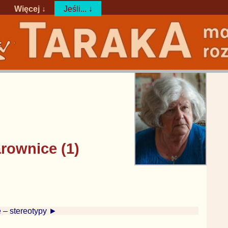
Więcej ↓
Jeśli... ↓
rownice (1)
 – stereotypy ►