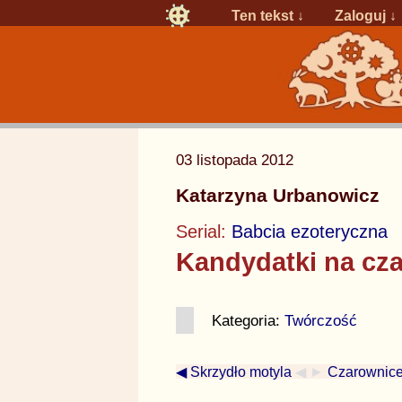
Ten tekst ↓
Zaloguj
↓
03 listopada 2012
Katarzyna Urbanowicz
Serial:
Babcia ezoteryczna
Kandydatki na cza
Kategoria:
Twórczość
◀ Skrzydło motyla
◀ ►
Czarownice