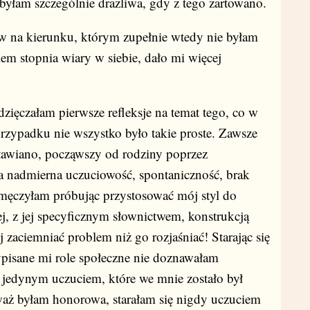
byłam szczególnie drażliwa, gdy z tego żartowano.
ów na kierunku, którym zupełnie wtedy nie byłam
em stopnia wiary w siebie, dało mi więcej
wdzięczałam pierwsze refleksje na temat tego, co w
rzypadku nie wszystko było takie proste. Zawsze
tawiano, począwszy od rodziny poprzez
a nadmierna uczuciowość, spontaniczność, brak
namęczyłam próbując przystosować mój styl do
j, z jej specyficznym słownictwem, konstrukcją
j zaciemniać problem niż go rozjaśniać! Starając się
ypisane mi role społeczne nie doznawałam
e jedynym uczuciem, które we mnie zostało był
eważ byłam honorowa, starałam się nigdy uczuciem