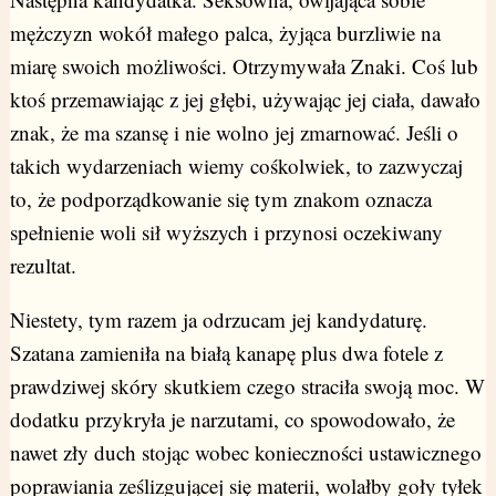
mężczyzn wokół małego palca, żyjąca burzliwie na
miarę swoich możliwości. Otrzymywała Znaki. Coś lub
ktoś przemawiając z jej głębi, używając jej ciała, dawało
znak, że ma szansę i nie wolno jej zmarnować. Jeśli o
takich wydarzeniach wiemy cośkolwiek, to zazwyczaj
to, że podporządkowanie się tym znakom oznacza
spełnienie woli sił wyższych i przynosi oczekiwany
rezultat.
Niestety, tym razem ja odrzucam jej kandydaturę.
Szatana zamieniła na białą kanapę plus dwa fotele z
prawdziwej skóry skutkiem czego straciła swoją moc. W
dodatku przykryła je narzutami, co spowodowało, że
nawet zły duch stojąc wobec konieczności ustawicznego
poprawiania ześlizgującej się materii, wolałby goły tyłek