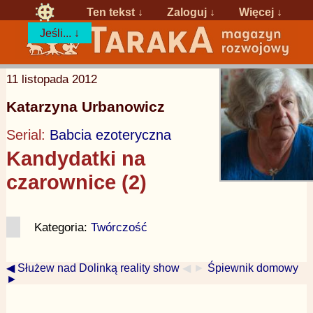
Ten tekst ↓
Zaloguj
↓
Więcej ↓
Jeśli... ↓
11 listopada 2012
Katarzyna Urbanowicz
Serial:
Babcia ezoteryczna
Kandydatki na
czarownice (2)
Kategoria:
Twórczość
◀ Służew nad Dolinką reality show
◀ ►
Śpiewnik domowy
►