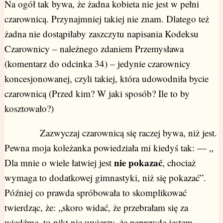
Na ogół tak bywa, że żadna kobieta nie jest w pełni
czarownicą. Przynajmniej takiej nie znam. Dlatego też
żadna nie dostąpiłaby zaszczytu napisania Kodeksu
Czarownicy – należnego zdaniem Przemysława
(komentarz do odcinka 34) – jedynie czarownicy
koncesjonowanej, czyli takiej, która udowodniła bycie
czarownicą (Przed kim? W jaki sposób? Ile to by
kosztowało?)
Zazwyczaj czarownicą się raczej bywa, niż jest.
Pewna moja koleżanka powiedziała mi kiedyś tak: — „
nie pokazać
Dla mnie o wiele łatwiej jest
, chociaż
wymaga to dodatkowej gimnastyki, niż się pokazać”.
Później co prawda spróbowała to skomplikować
twierdząc, że: „skoro widać, że przebrałam się za
wiedźmę, to nikt nie uwierzy, że naprawdę jestem