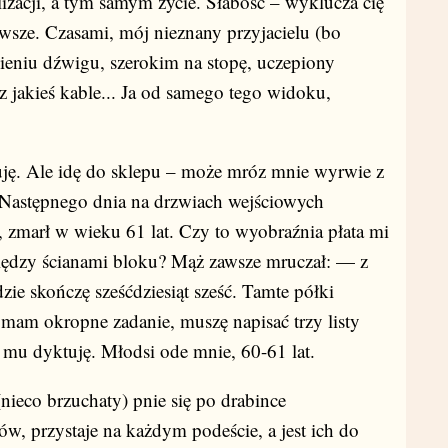
izacji, a tym samym życie. Słabość – wyklucza cię
awsze. Czasami, mój nieznany przyjacielu (bo
mieniu dźwigu, szerokim na stopę, uczepiony
z jakieś kable... Ja od samego tego widoku,
. Ale idę do sklepu – może mróz mnie wyrwie z
. Następnego dnia na drzwiach wejściowych
, zmarł w wieku 61 lat. Czy to wyobraźnia płata mi
iędzy ścianami bloku? Mąż zawsze mruczał: — z
dzie skończę sześćdziesiąt sześć. Tamte półki
mam okropne zadanie, muszę napisać trzy listy
mu dyktuję. Młodsi ode mnie, 60-61 lat.
ieco brzuchaty) pnie się po drabince
, przystaje na każdym podeście, a jest ich do