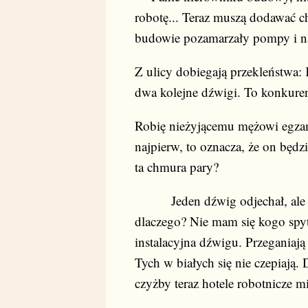
robotę... Teraz muszą dodawać c
budowie pozamarzały pompy i na 
Z ulicy dobiegają przekleństwa: 
dwa kolejne dźwigi. To konkure
Robię nieżyjącemu mężowi egzam
najpierw, to oznacza, że on będzi
ta chmura pary?
Jeden dźwig odjechał, ale za 
dlaczego? Nie mam się kogo spyt
instalacyjna dźwigu. Przeganiaj
Tych w białych się nie czepiają.
czyżby teraz hotele robotnicze m