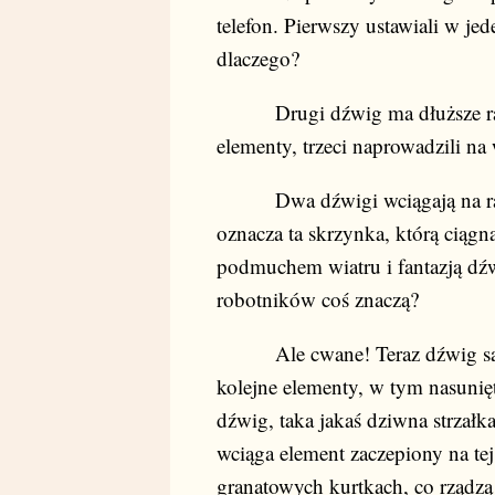
telefon. Pierwszy ustawiali w jed
dlaczego?
Drugi dźwig ma dłuższe ramion
elementy, trzeci naprowadzili na
Dwa dźwigi wciągają na raz je
oznacza ta skrzynka, którą ciąg
podmuchem wiatru i fantazją dźw
robotników coś znaczą?
Ale cwane! Teraz dźwig sam 
kolejne elementy, w tym nasunię
dźwig, taka jakaś dziwna strzałk
wciąga element zaczepiony na tej 
granatowych kurtkach, co rządzą