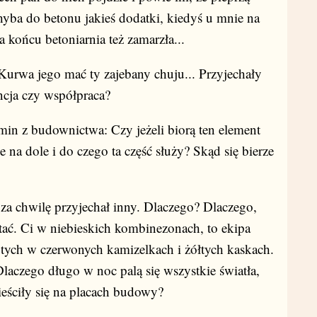
hyba do betonu jakieś dodatki, kiedyś u mnie na
końcu betoniarnia też zamarzła...
Kurwa jego mać ty zajebany chuju... Przyjechały
ncja czy współpraca?
in z budownictwa: Czy jeżeli biorą ten element
e na dole i do czego ta część służy? Skąd się bierze
chwilę przyjechał inny. Dlaczego? Dlaczego,
ać. Ci w niebieskich kombinezonach, to ekipa
ą tych w czerwonych kamizelkach i żółtych kaskach.
 Dlaczego długo w noc palą się wszystkie światła,
ieściły się na placach budowy?