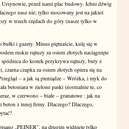
 Ursynowie, przed nami plac budowy. Ichni dźwig
aczego nasz nie; tylko mocowany jest na jakieś
ozy w trzech rzędach do góry (nasze tylko w
ki i gazety. Minus piętnaście, kulę się w
odem ruskie rajtuzy za osiem złotych naciągnięte
 spódnica do kostek przykrywa rajtuzy, buty z
i, czarna czapka za osiem złotych opiera się na
Przegląd – a jak są pieniądze – Wróżka, i myk do
ła betoniara w zielone paski (normalnie te, co
 teraz, w czerwono – białe – granatowe : jak na
li beton z innej firmy. Dlaczego? Dlaczego,
pytać?
no „PEINER”, na drugim widnieje tylko