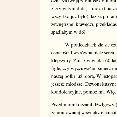
oznacza twoją zdolność do mobil
z gry w tym dniu, a może i na z
wszystko już było), łazisz po ra
zewnętrznej krawędzi, przekładas
spadłabym w dół.
W poniedziałek źle się czuję
ospałości i wyrówna bicie serca
klepsydry. Zmarł w wieku 60 lat
figle, czy wyczuwałam śmierć m
naszej półki już biorą. W listopa
jeszcze młodsze. Dzwoni kuzyn: 
kondolencyjne, pomóż mi. Więc 
Przed moimi oczami dźwigowy (n
zamontowanej wewnątrz elementów