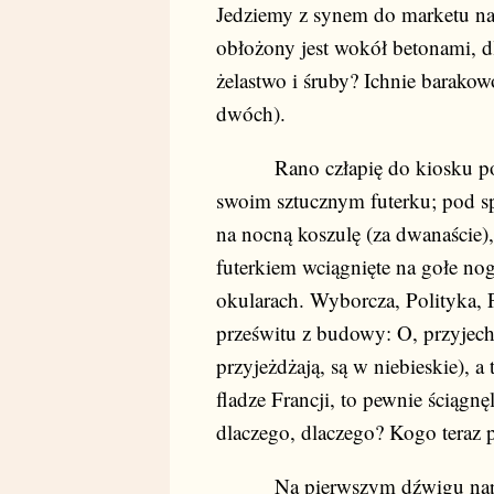
Jedziemy z synem do marketu na
obłożony jest wokół betonami, dl
żelastwo i śruby? Ichnie barakow
dwóch).
Rano człapię do kiosku po buł
swoim sztucznym futerku; pod sp
na nocną koszulę (za dwanaście),
futerkiem wciągnięte na gołe nog
okularach. Wyborcza, Polityka, 
prześwitu z budowy: O, przyjecha
przyjeżdżają, są w niebieskie), a
fladze Francji, to pewnie ściągnę
dlaczego, dlaczego? Kogo teraz 
Na pierwszym dźwigu napisa