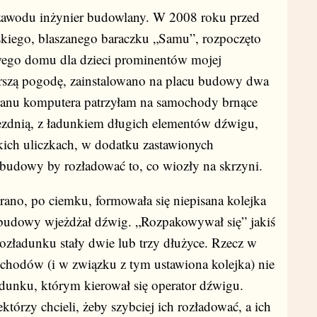
zawodu inżynier budowlany. W 2008 roku przed
iego, blaszanego baraczku „Samu”, rozpoczęto
wego domu dla dzieci prominentów mojej
orszą pogodę, zainstalowano na placu budowy dwa
ranu komputera patrzyłam na samochody brnące
ezdnią, z ładunkiem długich elementów dźwigu,
ch uliczkach, w dodatku zastawionych
budowy by rozładować to, co wiozły na skrzyni.
rano, po ciemku, formowała się niepisana kolejka
budowy wjeżdżał dźwig. „Rozpakowywał się” jakiś
rozładunku stały dwie lub trzy dłużyce. Rzecz w
ochodów (i w związku z tym ustawiona kolejka) nie
adunku, którym kierował się operator dźwigu.
tórzy chcieli, żeby szybciej ich rozładować, a ich