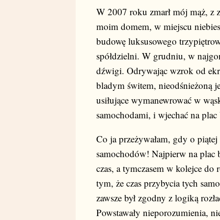
W 2007 roku zmarł mój mąż, z 
moim domem, w miejscu niebiesk
budowę luksusowego trzypiętro
spółdzielni. W grudniu, w najg
dźwigi. Odrywając wzrok od ek
bladym świtem, nieodśnieżoną j
usiłujące wymanewrować w wąski
samochodami, i wjechać na plac 
Co ja przeżywałam, gdy o piątej 
samochodów! Najpierw na plac 
czas, a tymczasem w kolejce do 
tym, że czas przybycia tych sam
zawsze był zgodny z logiką rozł
Powstawały nieporozumienia, niek