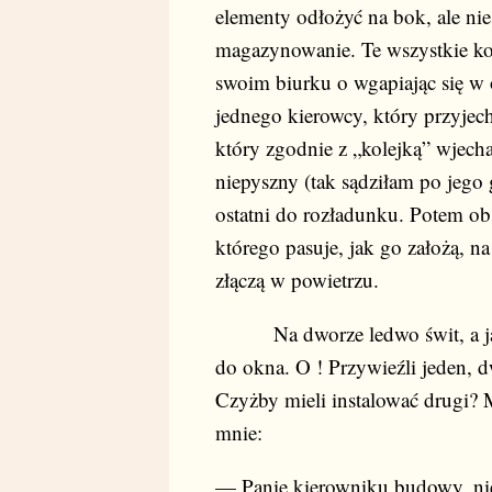
elementy odłożyć na bok, ale nie 
magazynowanie. Te wszystkie ko
swoim biurku o wgapiając się w
jednego kierowcy, który przyjecha
który zgodnie z „kolejką” wjecha
niepyszny (tak sądziłam po jego g
ostatni do rozładunku. Potem o
którego pasuje, jak go założą, na
złączą w powietrzu.
Na dworze ledwo świt, a ja z
do okna. O ! Przywieźli jeden, d
Czyżby mieli instalować drugi? M
mnie:
— Panie kierowniku budowy, niec