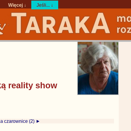
Więcej ↓
Jeśli... ↓
ą reality show
a czarownice (2) ►