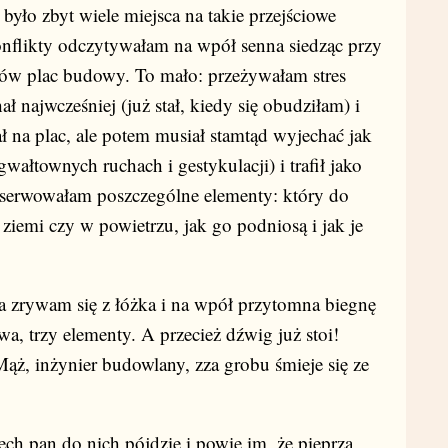
było zbyt wiele miejsca na takie przejściowe
nflikty odczytywałam na wpół senna siedząc przy
 ów plac budowy. To mało: przeżywałam stres
ł najwcześniej (już stał, kiedy się obudziłam) i
ł na plac, ale potem musiał stamtąd wyjechać jak
wałtownych ruchach i gestykulacji) i trafił jako
bserwowałam poszczególne elementy: który do
 ziemi czy w powietrzu, jak go podniosą i jak je
rywam się z łóżka i na wpół przytomna biegnę
wa, trzy elementy. A przecież dźwig już stoi!
ąż, inżynier budowlany, zza grobu śmieje się ze
h pan do nich pójdzie i powie im, że pieprzą