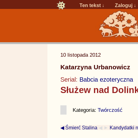
Ten tekst ↓
Zaloguj
↓
10 listopada 2012
Katarzyna Urbanowicz
Serial:
Babcia ezoteryczna
Służew nad Dolink
Kategoria:
Twórczość
◀ Śmierć Stalina
◀ ►
Kandydatki n