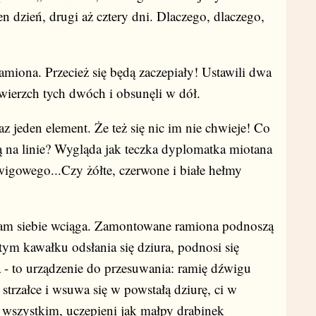
en dzień, drugi aż cztery dni. Dlaczego, dlaczego,
a. Przecież się będą zaczepiały! Ustawili dwa
 wierzch tych dwóch i obsunęli w dół.
den element. Że też się nic im nie chwieje! Co
ną na linie? Wygląda jak teczka dyplomatka miotana
igowego...Czy żółte, czerwone i białe hełmy
siebie wciąga. Zamontowane ramiona podnoszą
tym kawałku odsłania się dziura, podnosi się
a - to urządzenie do przesuwania: ramię dźwigu
strzałce i wsuwa się w powstałą dziurę, ci w
 wszystkim, uczepieni jak małpy drabinek