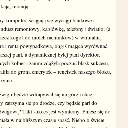
kają, mocują...
mputer, ściągają się wyciągi bankowe i
undusz remontowy, kablówkę, telefony i światło, (a
przez kogoś do moich rachunków) w wirtualną
ura i renta powypadkowa, ongiś mająca wyrównać
szej pani, a dynamicznej byłej pani dyrektor,
cych kobiet i zanim zdążyła poczuć blask sukcesu,
iła do grona emerytek – rencistek naszego bloku,
czynsz.
źwigu będzie wdrapywał się na górę i chcę
zy zatrzyma się po drodze, czy będzie parł do
źwigową? Taki sukces jest wymierny. Pniesz się do
miała w najbliższym czasie spaść. Niebo o świcie