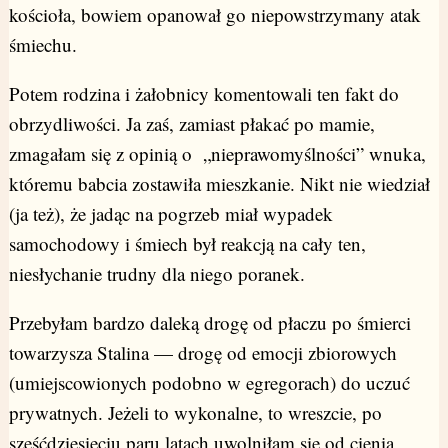
kościoła, bowiem opanował go niepowstrzymany atak
śmiechu.
Potem rodzina i żałobnicy komentowali ten fakt do
obrzydliwości. Ja zaś, zamiast płakać po mamie,
zmagałam się z opinią o „nieprawomyślności” wnuka,
któremu babcia zostawiła mieszkanie. Nikt nie wiedział
(ja też), że jadąc na pogrzeb miał wypadek
samochodowy i śmiech był reakcją na cały ten,
niesłychanie trudny dla niego poranek.
Przebyłam bardzo daleką drogę od płaczu po śmierci
towarzysza Stalina — drogę od emocji zbiorowych
(umiejscowionych podobno w egregorach) do uczuć
prywatnych. Jeżeli to wykonalne, to wreszcie, po
sześćdziesięciu paru latach uwolniłam się od cienia