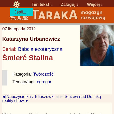
Ten tekst ↓
Zaloguj
↓
Więcej ↓
Jeśli... ↓
07 listopada 2012
Katarzyna Urbanowicz
Serial:
Babcia ezoteryczna
Śmierć Stalina
Kategoria:
Twórczość
Tematy/tagi:
egregor
◀ Nauczycielka z Eliaszówki
◀ ►
Służew nad Dolinką
reality show ►