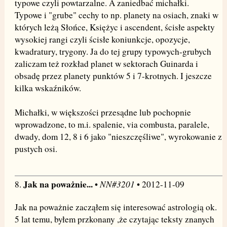
typowe czyli powtarzalne. A zaniedbać michałki.
Typowe i "grube" cechy to np. planety na osiach, znaki w
których leżą Słońce, Księżyc i ascendent, ścisłe aspekty
wysokiej rangi czyli ścisłe koniunkcje, opozycje,
kwadratury, trygony. Ja do tej grupy typowych-grubych
zaliczam też rozkład planet w sektorach Guinarda i
obsadę przez planety punktów 5 i 7-krotnych. I jeszcze
kilka wskaźników.
Michałki, w większości przesądne lub pochopnie
wprowadzone, to m.i. spalenie, via combusta, paralele,
dwady, dom 12, 8 i 6 jako "nieszczęśliwe", wyrokowanie z
pustych osi.
Jak na poważnie...
NN#3201
8.
•
• 2012-11-09
Jak na poważnie zacząłem się interesować astrologią ok.
5 lat temu, byłem przkonany ,że czytając teksty znanych