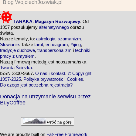
Blog WojciechJozwiak.pl
TARAKA. Magazyn Rozwojowy
. Od
1997 poszukujemy
alternatywnego
obrazu
świata.
Nasze tematy, to:
astrologia
,
szamanizm
,
Słowianie
. Także
tarot
,
enneagram
,
Yijing
,
tradycje duchowe
,
transpersonalizm
i
techniki
pracy z umysłem
.
Naszą firmową metodą jest neoszamańska
Twarda Ścieżka
.
ISSN 2300-9667.
O nas i kontakt
.
© Copyright
1997-2025
.
Polityka prywatności
.
Cookies
.
Do czego jest potrzebna rejestracja?
Donacja na utrzymanie serwisu przez
BuyCoffee
wróć na górę
We are proudly built on
Fat-Free Framework
.