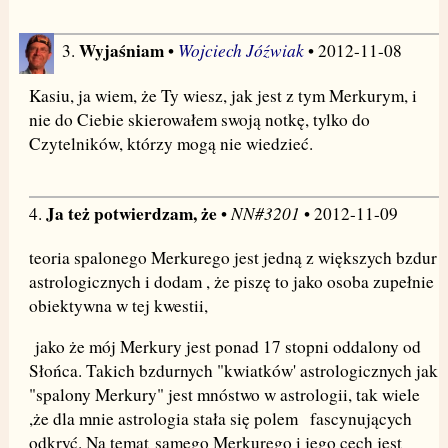
Wyjaśniam
Wojciech Jóźwiak
3.
•
• 2012-11-08
Kasiu, ja wiem, że Ty wiesz, jak jest z tym Merkurym, i
nie do Ciebie skierowałem swoją notkę, tylko do
Czytelników, którzy mogą nie wiedzieć.
Ja też potwierdzam, że
NN#3201
4.
•
• 2012-11-09
teoria spalonego Merkurego jest jedną z większych bzdur
astrologicznych i dodam , że piszę to jako osoba zupełnie
obiektywna w tej kwestii,
jako że mój Merkury jest ponad 17 stopni oddalony od
Słońca. Takich bzdurnych "kwiatków' astrologicznych jak
"spalony Merkury" jest mnóstwo w astrologii, tak wiele
,że dla mnie astrologia stała się polem fascynujących
odkryć. Na temat samego Merkurego i jego cech jest