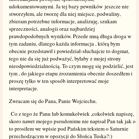
udokumentowanymi. Ja tej bazy pewników jeszcze nie
stworzyłem, ale tworzę dla niej miejsce, podwaliny,
zbieram potrzebne informacje, analizuję, szukam
sprzeczności, analogii oraz najbardziej
prawdopodobnych wyników. Przede mną długa droga w
tym zadaniu, dlatego każda informacja , którą bym
obecnie przedstawił i powiedział-słuchajcie to dogmat,
tego nie da się już podważyć, byłaby z mojej strony
nieodpowiedzialnością. To czym mogę się podzielić, jest
tym , do jakiego etapu zrozumienia obecnie doszedłem i
proszę tylko w ten sposób interpretować moje
interpretacje.
Zwracam się do Pana, Panie Wojciechu.
Co z tego że Panu lub komukolwiek ,cokolwiek napiszę,
skoro nawet mojego pseudonimu nie napisał Pan tak jak o
to prosiłem we wpisie pod Pańskim tekstem o Saturnie
przechodzącym w opozycji do Słońca Tuska?:)