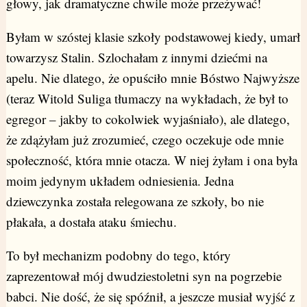
głowy, jak dramatyczne chwile może przeżywać!
Byłam w szóstej klasie szkoły podstawowej kiedy, umarł
towarzysz Stalin. Szlochałam z innymi dziećmi na
apelu. Nie dlatego, że opuściło mnie Bóstwo Najwyższe
(teraz Witold Suliga tłumaczy na wykładach, że był to
egregor – jakby to cokolwiek wyjaśniało), ale dlatego,
że zdążyłam już zrozumieć, czego oczekuje ode mnie
społeczność, która mnie otacza. W niej żyłam i ona była
moim jedynym układem odniesienia. Jedna
dziewczynka została relegowana ze szkoły, bo nie
płakała, a dostała ataku śmiechu.
To był mechanizm podobny do tego, który
zaprezentował mój dwudziestoletni syn na pogrzebie
babci. Nie dość, że się spóźnił, a jeszcze musiał wyjść z