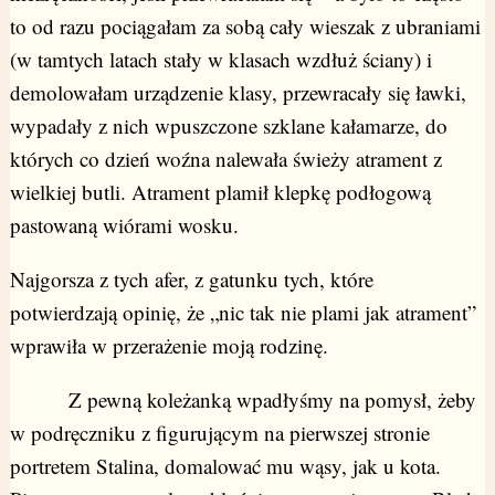
to od razu pociągałam za sobą cały wieszak z ubraniami
(w tamtych latach stały w klasach wzdłuż ściany) i
demolowałam urządzenie klasy, przewracały się ławki,
wypadały z nich wpuszczone szklane kałamarze, do
których co dzień woźna nalewała świeży atrament z
wielkiej butli. Atrament plamił klepkę podłogową
pastowaną wiórami wosku.
Najgorsza z tych afer, z gatunku tych, które
potwierdzają opinię, że „nic tak nie plami jak atrament”
wprawiła w przerażenie moją rodzinę.
Z pewną koleżanką wpadłyśmy na pomysł, żeby
w podręczniku z figurującym na pierwszej stronie
portretem Stalina, domalować mu wąsy, jak u kota.