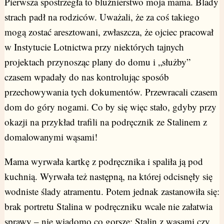
Pierwsza spostrzegła to bluźnierstwo moja mama. Blady
strach padł na rodziców. Uważali, że za coś takiego
mogą zostać aresztowani, zwłaszcza, że ojciec pracował
w Instytucie Lotnictwa przy niektórych tajnych
projektach przynosząc plany do domu i „służby”
czasem wpadały do nas kontrolując sposób
przechowywania tych dokumentów. Przewracali czasem
dom do góry nogami. Co by się więc stało, gdyby przy
okazji na przykład trafili na podręcznik ze Stalinem z
domalowanymi wąsami!
Mama wyrwała kartkę z podręcznika i spaliła ją pod
kuchnią. Wyrwała też następną, na której odcisnęły się
wodniste ślady atramentu. Potem jednak zastanowiła się:
brak portretu Stalina w podręczniku wcale nie załatwia
sprawy – nie wiadomo co gorsze: Stalin z wąsami czy