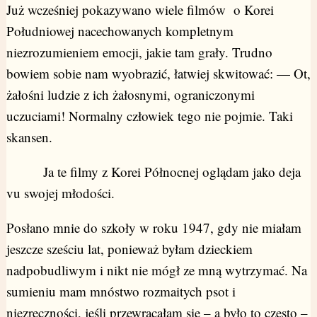
Już wcześniej pokazywano wiele filmów o Korei
Południowej nacechowanych kompletnym
niezrozumieniem emocji, jakie tam grały. Trudno
bowiem sobie nam wyobrazić, łatwiej skwitować: — Ot,
żałośni ludzie z ich żałosnymi, ograniczonymi
uczuciami! Normalny człowiek tego nie pojmie. Taki
skansen.
Ja te filmy z Korei Północnej oglądam jako deja
vu swojej młodości.
Posłano mnie do szkoły w roku 1947, gdy nie miałam
jeszcze sześciu lat, ponieważ byłam dzieckiem
nadpobudliwym i nikt nie mógł ze mną wytrzymać. Na
sumieniu mam mnóstwo rozmaitych psot i
niezręczności, jeśli przewracałam się – a było to często –