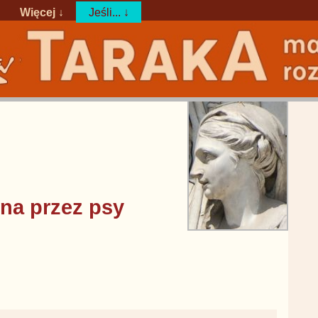
Więcej ↓
Jeśli... ↓
na przez psy