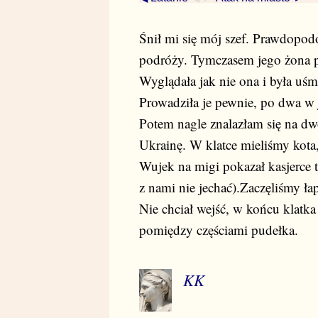
Śnił mi się mój szef. Prawdopo
podróży. Tymczasem jego żona p
Wyglądała jak nie ona i była uśm
Prowadziła je pewnie, po dwa w je
Potem nagle znalazłam się na dw
Ukrainę. W klatce mieliśmy kota
Wujek na migi pokazał kasjerce tr
z nami nie jechać).Zaczęliśmy ła
Nie chciał wejść, w końcu klatka
pomiędzy częściami pudełka.
KK