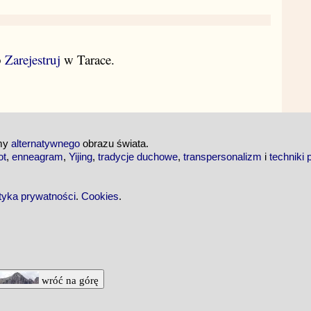
b
Zarejestruj
w Tarace.
emy
alternatywnego
obrazu świata.
ot
,
enneagram
,
Yijing
,
tradycje duchowe
,
transpersonalizm
i
techniki 
ityka prywatności
.
Cookies
.
wróć na górę