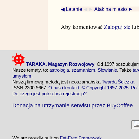
◀ Latanie
◀ ►
Atak na miasto ►
Aby komentować
Zaloguj się
lu
TARAKA. Magazyn Rozwojowy
. Od 1997 poszukuj
Nasze tematy, to:
astrologia
,
szamanizm
,
Słowianie
. Także
tar
umysłem
.
Naszą firmową metodą jest neoszamańska
Twarda Ścieżka
.
ISSN 2300-9667.
O nas i kontakt
.
© Copyright 1997-2025
.
Pol
Do czego jest potrzebna rejestracja?
Donacja na utrzymanie serwisu przez BuyCoffee
We are proudly built on
Fat-Free Framework
.