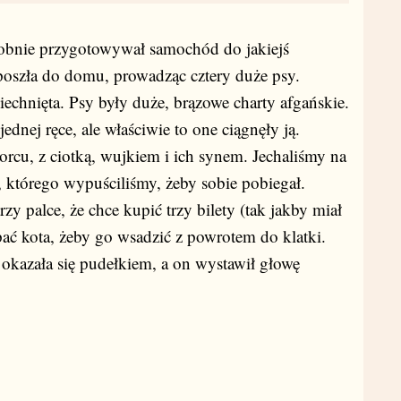
dobnie przygotowywał samochód do jakiejś
oszła do domu, prowadząc cztery duże psy.
iechnięta. Psy były duże, brązowe charty afgańskie.
dnej ręce, ale właściwie to one ciągnęły ją.
orcu, z ciotką, wujkiem i ich synem. Jechaliśmy na
, którego wypuściliśmy, żeby sobie pobiegał.
zy palce, że chce kupić trzy bilety (tak jakby miał
pać kota, żeby go wsadzić z powrotem do klatki.
 okazała się pudełkiem, a on wystawił głowę