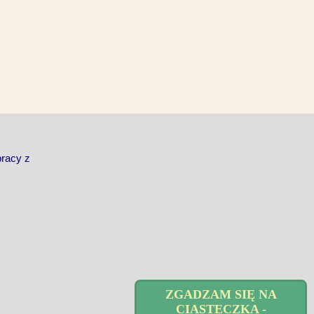
pracy z
ZGADZAM SIĘ NA
CIASTECZKA -