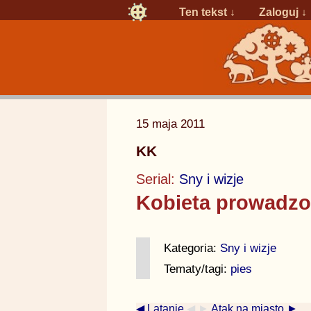
Ten tekst ↓
Zaloguj
↓
15 maja 2011
KK
Serial:
Sny i wizje
Kobieta prowadzo
Kategoria:
Sny i wizje
Tematy/tagi:
pies
◀ Latanie
◀ ►
Atak na miasto ►