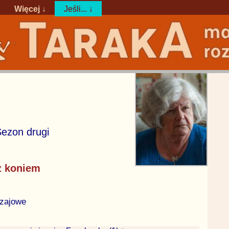
Więcej ↓
Jeśli... ↓
Sezon drugi
z koniem
zajowe