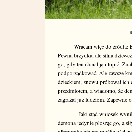
(
Wracam więc do źródła:
Pewna brzydka, ale silna dziewc
go, gdy ten chciał ją utopić. Zna
podporządkować. Ale zawsze knu
dzieckiem, znowu próbował ich 
przedmiotem, a wiadomo, że demo
zagrażał już ludziom. Zapewne 
Jaki stąd wniosek wynika dl
demona jedynie płosząc go, a sił
olbrzymka nie ma możliwości zw