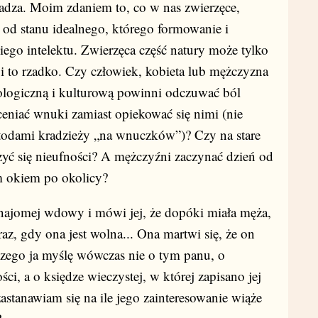
kadza. Moim zdaniem to, co w nas zwierzęce,
 od stanu idealnego, którego formowanie i
ego intelektu. Zwierzęca część natury może tylko
i to rzadko. Czy człowiek, kobieta lub mężczyzna
iologiczną i kulturową powinni odczuwać ból
ceniać wnuki zamiast opiekować się nimi (nie
todami kradzieży „na wnuczków”)? Czy na stare
yć się nieufności? A mężczyźni zaczynać dzień od
m okiem po okolicy?
omej wdowy i mówi jej, że dopóki miała męża,
raz, gdy ona jest wolna... Ona martwi się, że on
czego ja myślę wówczas nie o tym panu, o
i, a o księdze wieczystej, w której zapisano jej
stanawiam się na ile jego zainteresowanie wiąże