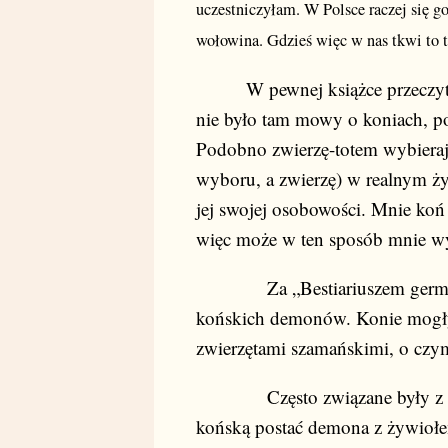
uczestniczyłam. W Polsce raczej się go 
wołowina. Gdzieś więc w nas tkwi to ta
W pewnej książce przeczytała
nie było tam mowy o koniach, p
Podobno zwierzę-totem wybieraj
wyboru, a zwierzę) w realnym ży
jej swojej osobowości. Mnie koń 
więc może w ten sposób mnie w
Za „Bestiariuszem germański
końskich demonów. Konie mogły 
zwierzętami szamańskimi, o czym
Często związane były z ży
końską postać demona z żywiołe