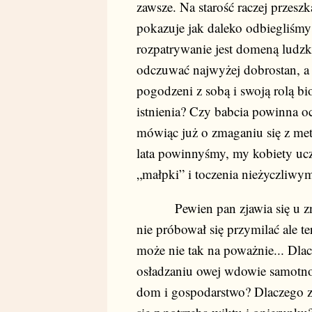
zawsze. Na starość raczej przesz
pokazuje jak daleko odbiegliśmy
rozpatrywanie jest domeną ludzki
odczuwać najwyżej dobrostan, a 
pogodzeni z sobą i swoją rolą b
istnienia? Czy babcia powinna o
mówiąc już o zmaganiu się z me
lata powinnyśmy, my kobiety ucz
„małpki” i toczenia nieżyczliwy
Pewien pan zjawia się u znaj
nie próbował się przymilać ale te
może nie tak na poważnie... Dla
osładzaniu owej wdowie samotnośc
dom i gospodarstwo? Dlaczego za