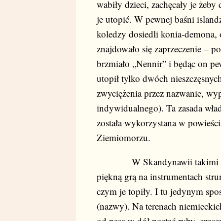
wabiły dzieci, zachęcały je żeby
je utopić. W pewnej baśni island
koledzy dosiedli konia-demona, 
znajdowało się zaprzeczenie – p
brzmiało „Nennir” i będąc on pe
utopił tylko dwóch nieszczęsny
zwyciężenia przez nazwanie, wyp
indywidualnego). Ta zasada wła
została wykorzystana w powieści
Ziemiomorzu.
W Skandynawii takimi po
piękną grą na instrumentach stru
czym je topiły. I tu jedynym sp
(nazwy). Na terenach niemieckic
od pasa w dół postać ryby, cza