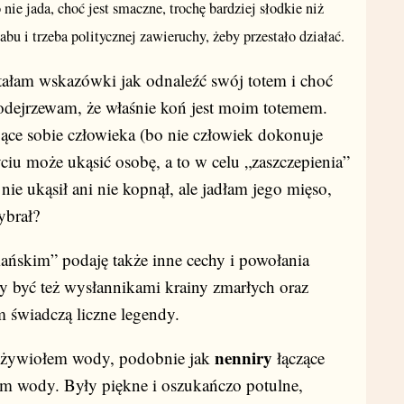
nie jada, choć jest smaczne, trochę bardziej słodkie niż
bu i trzeba politycznej zawieruchy, żeby przestało działać.
m wskazówki jak odnaleźć swój totem i choć
odejrzewam, że właśnie koń jest moim totemem.
ące sobie człowieka (bo nie człowiek dokonuje
ciu może ukąsić osobę, a to w celu „zaszczepienia”
nie ukąsił ani nie kopnął, ale jadłam jego mięso,
ybrał?
m” podaję także inne cechy i powołania
być też wysłannikami krainy zmarłych oraz
 świadczą liczne legendy.
nenniry
wiołem wody, podobnie jak
łączące
m wody. Były piękne i oszukańczo potulne,