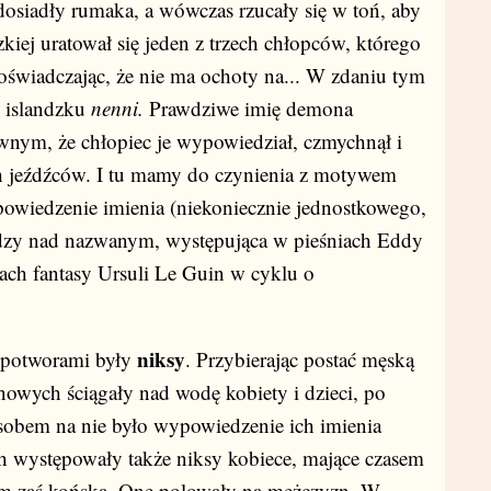
 dosiadły rumaka, a wówczas rzucały się w toń, aby
zkiej uratował się jeden z trzech chłopców, którego
oświadczając, że nie ma ochoty na... W zdaniu tym
o islandzku
nenni.
Prawdziwe imię demona
wnym, że chłopiec je wypowiedział, czmychnął i
ch jeźdźców. I tu mamy do czynienia z motywem
owiedzenie imienia (niekoniecznie jednostkowego,
dzy nad nazwanym, występująca w pieśniach Eddy
ach fantasy Ursuli Le Guin w cyklu o
niksy
tworami były
. Przybierając postać męską
nowych ściągały nad wodę kobiety i dzieci, po
osobem na nie było wypowiedzenie ich imienia
h występowały także niksy kobiece, mające czasem
sem zaś końską. One polowały na mężczyzn. W