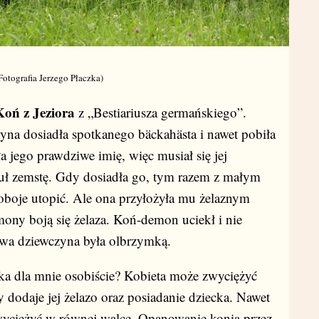
Fotografia Jerzego Płaczka)
Koń z Jeziora
z „Bestiariusza germańskiego”.
zyna dosiadła spotkanego bäckahästa i nawet pobiła
ła jego prawdziwe imię, więc musiał się jej
ł zemstę. Gdy dosiadła go, tym razem z małym
oboje utopić. Ale ona przyłożyła mu żelaznym
ny boją się żelaza. Koń-demon uciekł i nie
owa dziewczyna była olbrzymką.
a mnie osobiście? Kobieta może zwyciężyć
y dodaje jej żelazo oraz posiadanie dziecka. Nawet
yciężyć w równej walce. Opanowanie konia przez