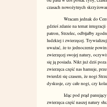
czasach nowożytnych skrzyżowa
Wracam jednak do Centaurów 
gdzieś zdanie na temat integracji
patron, Strzelec, odbijałby zgo
ludzkiej i zwierzęcej. Trywializu
uważać, że to jednoczenie powin
zwierzęcej swojej natury, oczywiś
się ją posiada. Nikt już dziś po
zwierzęca część nas hamuje, prze
twierdzi się czasem, że nogi Strz
dyskusje, czy całe nogi, czy kol
Idąc pod prąd panującym po
zwierzęca część naszej natury sł