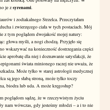
syrenami
no je z
.
i zodiakalnego Strzelca. Przeczytałam
 ducha i zwierzęcego ciała w tych postaciach. Mój
dnie z tym poglądem dwojakość mojej natury:
jąc: głowa myśli, a nogi chodzą. Przyjęło się
no wskazywać na konieczność dostrzegania części
cie aprobatę dla niej i doznawanie satysfakcji, że
za epigonami świata minionego raczej nie uważa, że
szkadza. Może tylko w starej astrologii medycznej
elca są jego słabą stroną, może tylko toczy
ana, biodra lub uda. A może kręgosłup?
glądom sądzę, że w rzeczywistym życiu
uży nam wówczas, gdy jesteśmy młodzi – a i to nie