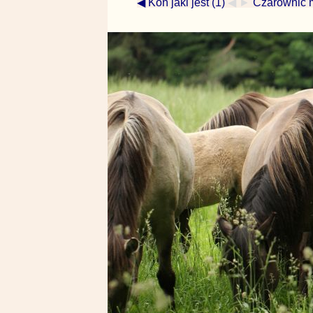
◀ Koń jaki jest (1)
◀ ►
Czarownic 