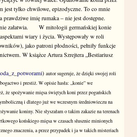
 jest tylko chwilowe, epizodyczne. To co mnie
ała prawdziwe imię rumaka – nie jest dostępne.
e załatwia. W mitologii germańskiej konie
aspektami wiary i życia. Występowały w roli
wników), jako patroni płodności, pełniły funkcje
ictwem. W książce Artura Szrejtera „Bestiariusz
ygoda_z_potworami
)
autor sugeruje, że dzięki swojej roli
bogactwo i prestiż. W opisie hasła: „konie” we
eż, że spożywanie mięsa świętych koni przez pogańskich
ymboliczną i dlatego już we wczesnym średniowieczu na
ożywanie koniny. Nie słyszałam o takim zakazie na terenach
kartkowego końskiego mięsa w czasach słusznie minionych
znego znaczenia, a przez przypadek i ja w takich misteriach