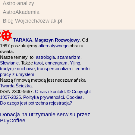
Astro-analizy
AstroAkademia
Blog WojciechJozwiak.pl
TARAKA. Magazyn Rozwojowy
. Od
1997 poszukujemy
alternatywnego
obrazu
świata.
Nasze tematy, to:
astrologia
,
szamanizm
,
Słowianie
. Także
tarot
,
enneagram
,
Yijing
,
tradycje duchowe
,
transpersonalizm
i
techniki
pracy z umysłem
.
Naszą firmową metodą jest neoszamańska
Twarda Ścieżka
.
ISSN 2300-9667.
O nas i kontakt
.
© Copyright
1997-2025
.
Polityka prywatności
.
Cookies
.
Do czego jest potrzebna rejestracja?
Donacja na utrzymanie serwisu przez
BuyCoffee