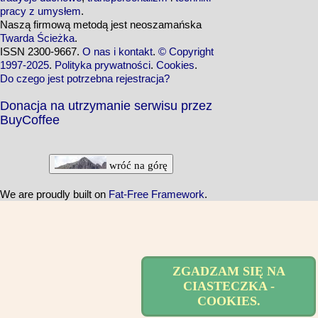
pracy z umysłem
.
Naszą firmową metodą jest neoszamańska
Twarda Ścieżka
.
ISSN 2300-9667.
O nas i kontakt
.
© Copyright
1997-2025
.
Polityka prywatności
.
Cookies
.
Do czego jest potrzebna rejestracja?
Donacja na utrzymanie serwisu przez
BuyCoffee
wróć na górę
We are proudly built on
Fat-Free Framework
.
ZGADZAM SIĘ NA
CIASTECZKA -
COOKIES.