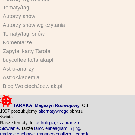
Tematy/tagi
Autorzy snów
Autorzy snów wg czytania
Tematy/tagi snów
Komentarze
Zapytaj karty Tarota
buycoffee.to/tarakapl
Astro-analizy
AstroAkademia
Blog WojciechJozwiak.pl
TARAKA. Magazyn Rozwojowy
. Od
1997 poszukujemy
alternatywnego
obrazu
świata.
Nasze tematy, to:
astrologia
,
szamanizm
,
Słowianie
. Także
tarot
,
enneagram
,
Yijing
,
tradycje duchowe
,
transpersonalizm
i
techniki