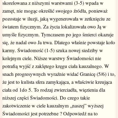
skorelowana z niższymi warstwami (3-5) wpada w
zamęt, nie mogąc określić swojego źródła, ponieważ
pozostaje w iluzji, jaką wygenerowała w zetknięciu ze
światem fizycznym. Za życia lokalizowała owo Ją w
umyśle fizycznym. Tymczasem po jego śmierci okazuje
się, że nadal owo Ja trwa. Dlatego właśnie powstaje koło
karmy. Świadomość (1-5) szuka nowej siedziby w
kolejnym ciele. Niższe warstwy Świadomości nie
potrafią wyjść z zaklętego kręgu ciała kauzalnego. W
snach progresywnych wyraźnie widać Granicę (5/6) i to,
że jest to kulista sfera zamykająca, a właściwie kreująca
ciała od 1do 5. To rodzaj zwierciadła, więzienia dla
niższej części Świadomości. Do czego takie
zakotwiczenie w ciele kauzalnym „naszej” wyższej
Świadomości jest potrzebne ? Odpowiedź na to