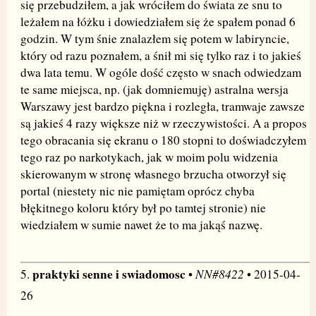
się przebudziłem, a jak wróciłem do świata ze snu to
leżałem na łóżku i dowiedziałem się że spałem ponad 6
godzin. W tym śnie znalazłem się potem w labiryncie,
który od razu poznałem, a śnił mi się tylko raz i to jakieś
dwa lata temu. W ogóle dość często w snach odwiedzam
te same miejsca, np. (jak domniemuję) astralna wersja
Warszawy jest bardzo piękna i rozległa, tramwaje zawsze
są jakieś 4 razy większe niż w rzeczywistości. A a propos
tego obracania się ekranu o 180 stopni to doświadczyłem
tego raz po narkotykach, jak w moim polu widzenia
skierowanym w stronę własnego brzucha otworzył się
portal (niestety nic nie pamiętam oprócz chyba
błękitnego koloru który był po tamtej stronie) nie
wiedziałem w sumie nawet że to ma jakąś nazwę.
praktyki senne i swiadomosc
NN#8422
5.
•
• 2015-04-
26