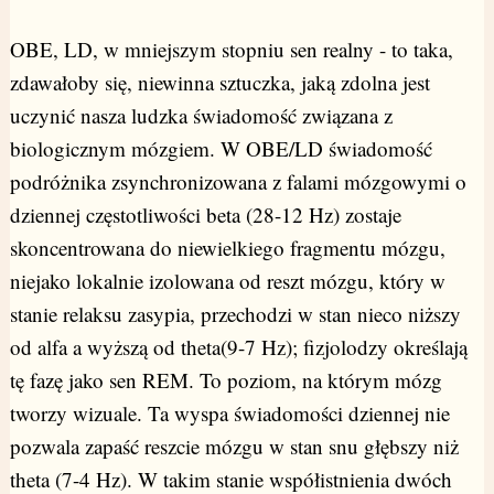
OBE, LD, w mniejszym stopniu sen realny - to taka,
zdawałoby się, niewinna sztuczka, jaką zdolna jest
uczynić nasza ludzka świadomość związana z
biologicznym mózgiem. W OBE/LD świadomość
podróżnika zsynchronizowana z falami mózgowymi o
dziennej częstotliwości beta (28-12 Hz) zostaje
skoncentrowana do niewielkiego fragmentu mózgu,
niejako lokalnie izolowana od reszt mózgu, który w
stanie relaksu zasypia, przechodzi w stan nieco niższy
od alfa a wyższą od theta(9-7 Hz); fizjolodzy określają
tę fazę jako sen REM. To poziom, na którym mózg
tworzy wizuale. Ta wyspa świadomości dziennej nie
pozwala zapaść reszcie mózgu w stan snu głębszy niż
theta (7-4 Hz). W takim stanie współistnienia dwóch