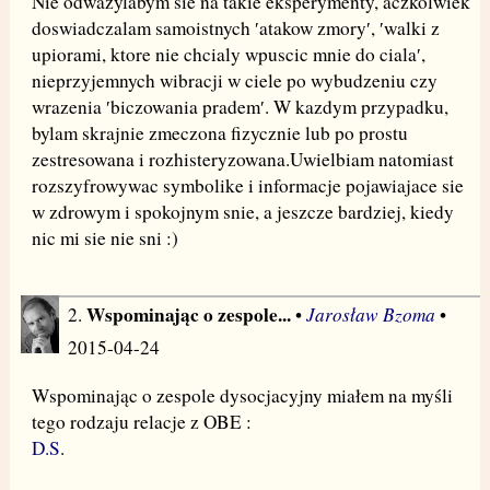
Nie odwazylabym sie na takie eksperymenty, aczkolwiek
doswiadczalam samoistnych ′atakow zmory′, ′walki z
upiorami, ktore nie chcialy wpuscic mnie do ciala′,
nieprzyjemnych wibracji w ciele po wybudzeniu czy
wrazenia ′biczowania pradem′. W kazdym przypadku,
bylam skrajnie zmeczona fizycznie lub po prostu
zestresowana i rozhisteryzowana.Uwielbiam natomiast
rozszyfrowywac symbolike i informacje pojawiajace sie
w zdrowym i spokojnym snie, a jeszcze bardziej, kiedy
nic mi sie nie sni :)
Wspominając o zespole...
Jarosław Bzoma
2.
•
•
2015-04-24
Wspominając o zespole dysocjacyjny miałem na myśli
tego rodzaju relacje z OBE :
D.S
.