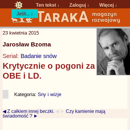
Ten tekst ↓
Zaloguj
↓
Więcej ↓
Jeśli... ↓
23 kwietnia 2015
Jarosław Bzoma
Serial:
Badanie snów
Krytycznie o pogoni za
OBE i LD.
Kategoria:
Sny i wizje
◀ Z całkiem innej beczki.
◀ ►
Czy kamienie mają
świadomość ? ►