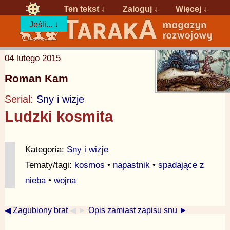
Ten tekst ↓
Zaloguj
↓
Więcej ↓
Jeśli... ↓
04 lutego 2015
Roman Kam
Serial:
Sny i wizje
Ludzki kosmita
Kategoria:
Sny i wizje
Tematy/tagi:
kosmos
•
napastnik
•
spadające z
nieba
•
wojna
◀ Zagubiony brat
◀ ►
Opis zamiast zapisu snu ►