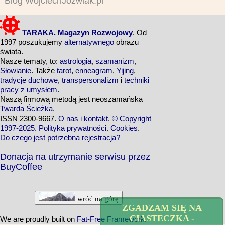
Blog WojciechJozwiak.pl
TARAKA. Magazyn Rozwojowy
. Od
1997 poszukujemy
alternatywnego
obrazu
świata.
Nasze tematy, to:
astrologia
,
szamanizm
,
Słowianie
. Także
tarot
,
enneagram
,
Yijing
,
tradycje duchowe
,
transpersonalizm
i
techniki
pracy z umysłem
.
Naszą firmową metodą jest neoszamańska
Twarda Ścieżka
.
ISSN 2300-9667.
O nas i kontakt
.
© Copyright
1997-2025
.
Polityka prywatności
.
Cookies
.
Do czego jest potrzebna rejestracja?
Donacja na utrzymanie serwisu przez
BuyCoffee
wróć na górę
ZGADZAM SIĘ NA
CIASTECZKA -
We are proudly built on
Fat-Free Framework
.