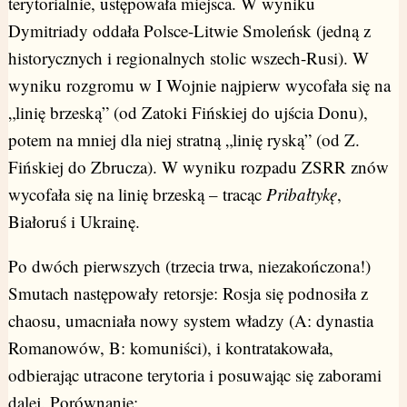
terytorialnie, ustępowała miejsca. W wyniku
Dymitriady oddała Polsce-Litwie Smoleńsk (jedną z
historycznych i regionalnych stolic wszech-Rusi). W
wyniku rozgromu w I Wojnie najpierw wycofała się na
„linię brzeską” (od Zatoki Fińskiej do ujścia Donu),
potem na mniej dla niej stratną „linię ryską” (od Z.
Fińskiej do Zbrucza). W wyniku rozpadu ZSRR znów
wycofała się na linię brzeską – tracąc
Pribałtykę
,
Białoruś i Ukrainę.
Po dwóch pierwszych (trzecia trwa, niezakończona!)
Smutach następowały retorsje: Rosja się podnosiła z
chaosu, umacniała nowy system władzy (A: dynastia
Romanowów, B: komuniści), i kontratakowała,
odbierając utracone terytoria i posuwając się zaborami
dalej. Porównanie: