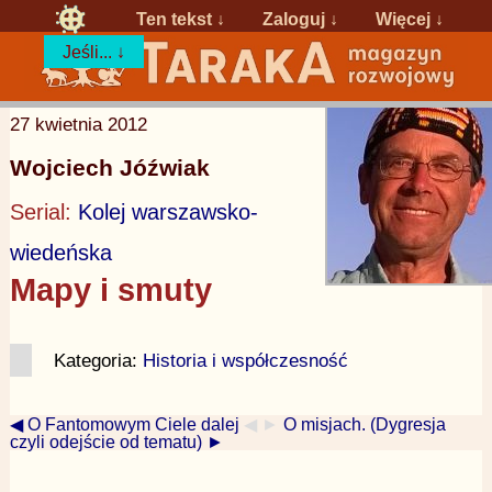
Ten tekst ↓
Zaloguj
↓
Więcej ↓
Jeśli... ↓
27 kwietnia 2012
Wojciech Jóźwiak
Serial:
Kolej warszawsko-
wiedeńska
Mapy i smuty
Kategoria:
Historia i współczesność
◀ O Fantomowym Ciele dalej
◀ ►
O misjach. (Dygresja
czyli odejście od tematu) ►