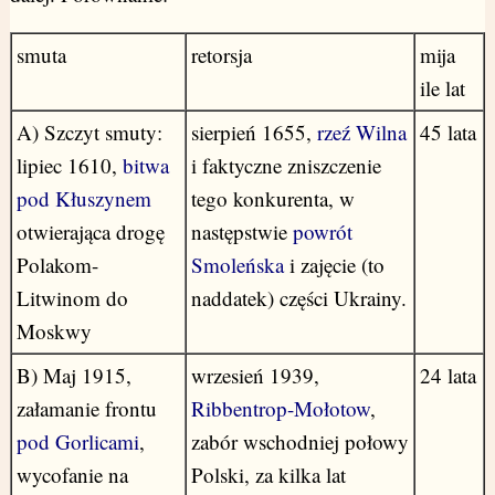
smuta
retorsja
mija
ile lat
A) Szczyt smuty:
sierpień 1655,
rzeź Wilna
45 lata
lipiec 1610,
bitwa
i faktyczne zniszczenie
pod Kłuszynem
tego konkurenta, w
otwierająca drogę
następstwie
powrót
Polakom-
Smoleńska
i zajęcie (to
Litwinom do
naddatek) części Ukrainy.
Moskwy
B) Maj 1915,
wrzesień 1939,
24 lata
załamanie frontu
Ribbentrop-Mołotow
,
pod Gorlicami
,
zabór wschodniej połowy
wycofanie na
Polski, za kilka lat