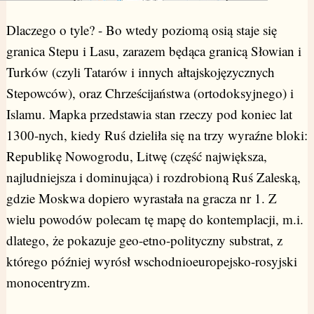
Dlaczego o tyle? - Bo wtedy poziomą osią staje się
granica Stepu i Lasu, zarazem będąca granicą Słowian i
Turków (czyli Tatarów i innych ałtajskojęzycznych
Stepowców), oraz Chrześcijaństwa (ortodoksyjnego) i
Islamu. Mapka przedstawia stan rzeczy pod koniec lat
1300-nych, kiedy Ruś dzieliła się na trzy wyraźne bloki:
Republikę Nowogrodu, Litwę (część największa,
najludniejsza i dominująca) i rozdrobioną Ruś Zaleską,
gdzie Moskwa dopiero wyrastała na gracza nr 1. Z
wielu powodów polecam tę mapę do kontemplacji, m.i.
dlatego, że pokazuje geo-etno-polityczny substrat, z
którego później wyrósł wschodnioeuropejsko-rosyjski
monocentryzm.