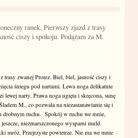
oneczny ranek. Pierwszy zjazd z trasy
jasność ciszy i spokoju. Podążam za M.
 trasy zwanej Protez. Biel, biel, jasność ciszy i
ięcia śniegu pod nartami. Lewa noga delikatnie
zi lewej narty. Prawa noga ugięta i skręcona, sunę
Śladem M., co pozwala na niezastanawianie się i
ym drobnym ruchu. Spokój w ruchu we mnie,
go jeszcze, niezmarszczonego wyspami muld.
ekki mróz. Przejrzyste powietrze. Nie ma we mnie