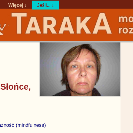
Więcej ↓
Jeśli... ↓
 Słońce,
żność (mindfulness)