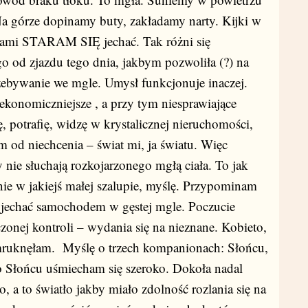
Na górze dopinamy buty, zakładamy narty. Kijki w
tami STARAM SIĘ jechać. Tak różni się
o od zjazdu tego dnia, jakbym pozwoliła (?) na
zebywanie we mgle. Umysł funkcjonuje inaczej.
jekonomiczniejsze , a przy tym niesprawiające
 potrafię, widzę w krystalicznej nieruchomości,
 od niechcenia – świat mi, ja światu. Więc
y nie słuchają rozkojarzonego mgłą ciała. To jak
ie w jakiejś małej szalupie, myślę. Przypominam
mi jechać samochodem w gęstej mgle. Poczucie
zonej kontroli – wydania się na nieznane. Kobieto,
 mruknęłam. Myślę o trzech kompanionach: Słońcu,
 Słońcu uśmiecham się szeroko. Dokoła nadal
o, a to światło jakby miało zdolność rozlania się na