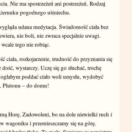
cia. Nie ma spostrzeżeń ani postrzeżeń. Rodzaj
w kierunku pogodnego uśmiechu.
wygląda udana medytacja. Świadomość ciała bez
wiera, nie boli, nie zwraca specjalnie uwagi.
wcale tego nie robiąc.
ść ciała, rozkojarzenie, trudność do przyznania się
ż dość, wystarczy. Uczę się go słuchać, trochę
. Mogłabym poddać ciało woli umysłu, wydobyć
j. Plutonu – do domu!
ą Horę. Zadowoleni, bo na dole niewielki ruch i
y w wagoniku i przemieszczamy się na górę.
owód braku tłoku. To mgła. Suniemy w powietrzu