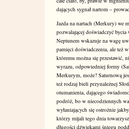
całe ciało, by, prawie w mgnien
dających sygnał nartom – prowa
Jazda na nartach (Merkury) we mg
pozwalającej doświadczyć bycia
Neptunem wskazuje na wagę uważ
pamięci doświadczenia, ale też wi
któremu można się przestawić, ni
wyrazu, odpowiedniej formy (Sa
Merkurym, może? Saturnową jest 
też rodzaj bieli przynależnej Sł
otumanienia, dającego świadomo
podróż, bo w niecodziennych war
wyłaniających się ostrożnie ja
którzy mijali tego dnia towarzysz
długości dźwiękami śniegu podda