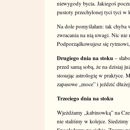
niewygody bycia. Jakiegoś poczu
pustoty przechylonej tyci tyci 
Na dole pomyślałam: tak chyba 
zwracania na nią uwagi. Nic nie u
Podporządkowujesz się rytmowi, 
Drugiego dnia na stoku
– słabo
przed samą sobą, że na dzisiaj ju
stosując astrologię w praktyce
zapasowe „moce” i jeździć dłuże
Trzeciego dnia na stoku
Wjeżdżamy „kabinowką” na Czern
nie staliśmy w kolejce. Siedzim
Spoglądamy na siebie. Znamy p