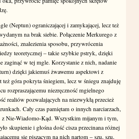
iu oka, przywrócić pamięć spokojnych skrętów
dzę.
le (Neptun) ograniczającej i zamykającej, lecz też
 wydanym na brak siebie. Połączenie Merkurego z
ności, znalezienia sposobu, przywrócenia
edzy teoretycznej – takie szybkie pstryk, dzięki
e zaginąć w tej mgle. Korzystanie z nich, nadanie
turn) dzięki jakiemuś żwawemu aspektowi z
też góra pokryta śniegiem, lecz w śniegu znajduję
ońcu rozpraszającemu niezręczność mgielnego
ść realiów pozwalających na niezwykłą przecież
unkach. Cały czas pamiętam o innych narciarzach,
kby z Nie-Wiadomo-Kąd. Wszystkim mijanym i tym,
yło skupienie i głośna dość cisza przecinana różnej
jącemu się piszącym na nich nartom – szu, szu,