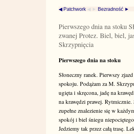
◀ Patchwork
◀ ►
Bezradność ►
Pierwszego dnia na stoku Sł
zwanej Protez. Biel, biel, 
Skrzypnięcia
Pierwszego dnia na stoku
Słoneczny ranek. Pierwszy zjazd z
spokoju. Podążam za M. Skrzypn
ugięta i skręcona, jadę na krawęd
na krawędzi prawej. Rytmicznie. 
zupełne znalezienie się w każd
spokój i biel śniegu niepocięte
Jedziemy tak przez całą trasę. L