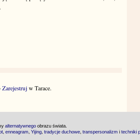
.
b
Zarejestruj
w Tarace.
emy
alternatywnego
obrazu świata.
ot
,
enneagram
,
Yijing
,
tradycje duchowe
,
transpersonalizm
i
techniki 