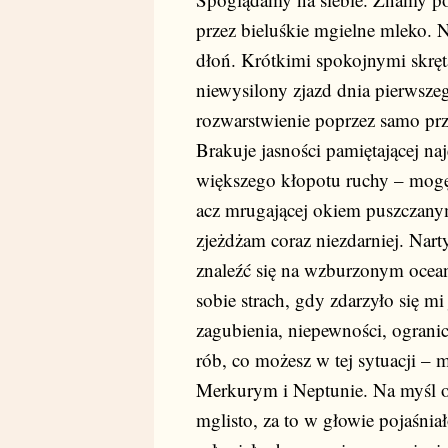
przez bieluśkie mgielne mleko. 
dłoń. Krótkimi spokojnymi skrę
niewysilony zjazd dnia pierwszeg
rozwarstwienie poprzez samo pr
Brakuje jasności pamiętającej na
większego kłopotu ruchy – mogę,
acz mrugającej okiem puszczanym
zjeżdżam coraz niezdarniej. Nart
znaleźć się na wzburzonym ocean
sobie strach, gdy zdarzyło się 
zagubienia, niepewności, ogranic
rób, co możesz w tej sytuacji –
Merkurym i Neptunie. Na myśl o
mglisto, za to w głowie pojaśniał