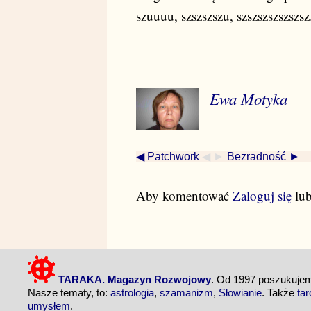
szuuuu, szszszszu, szszszszszszsz
Ewa Motyka
◀ Patchwork
◀ ►
Bezradność ►
Aby komentować
Zaloguj się
lu
TARAKA. Magazyn Rozwojowy
. Od 1997 poszukuj
Nasze tematy, to:
astrologia
,
szamanizm
,
Słowianie
. Także
tar
umysłem
.