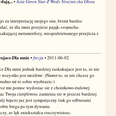
dają...
Asia Green Star Z Wody Strażniczka Głosu
•
zjo za interpretację mojego snu, brzmi bardzo
dać, że dla mnie przejście pająk->ropucha-
kakującej metamorfozy, niespodziewanego przejścia z
kujace.Dla mnie
frezja
•
• 2011-06-02
.Dla mnie jednak bardziej zaskakujace jest to, ze nie
 wszystko jest mozliwe :)Nawet to, ze nie chcesz go
trudno mi to sobie wyobrazic:)
hcesz mu pomoc wydostac sie z choinkowo-tiulowej
ac Twoja cierpliwosc zamienia sie w jeszcze bardziej
aly hipcio juz jest sympatyczny (tak go odbieram)
 sobie biega po tym dywanie.
uczy, ze lęk zniekształca rzeczywistosc.