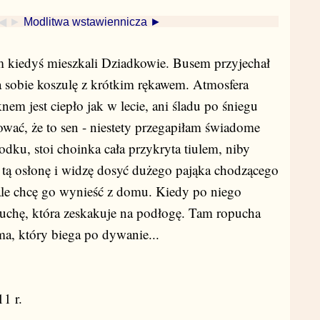
◀ ►
Modlitwa wstawiennicza ►
 kiedyś mieszkali Dziadkowie. Busem przyjechał
 sobie koszulę z krótkim rękawem. Atmosfera
nem jest ciepło jak w lecie, ani śladu po śniegu
ować, że to sen - niestety przegapiłam świadome
dku, stoi choinka cała przykryta tiulem, niby
ą osłonę i widzę dosyć dużego pająka chodzącego
ale chcę go wynieść z domu. Kiedy po niego
puchę, która zeskakuje na podłogę. Tam ropucha
a, który biega po dywanie...
1 r.