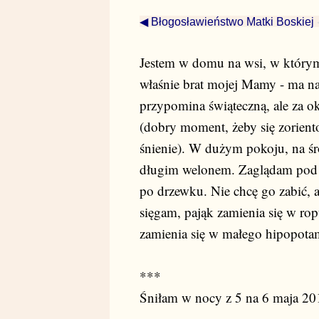
◀ Błogosławieństwo Matki Boskiej
Jestem w domu na wsi, w którym
właśnie brat mojej Mamy - ma na
przypomina świąteczną, ale za ok
(dobry moment, żeby się zorient
śnienie). W dużym pokoju, na śro
długim welonem. Zaglądam pod t
po drzewku. Nie chcę go zabić, 
sięgam, pająk zamienia się w ro
zamienia się w małego hipopotam
***
Śniłam w nocy z 5 na 6 maja 201