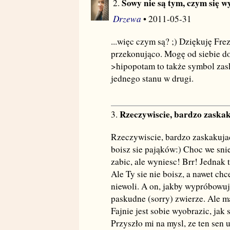
Sowy nie są tym, czym się wy
2.
Drzewa
• 2011-05-31
...więc czym są? ;) Dziękuję Fre
przekonująco. Mogę od siebie do
>hipopotam to także symbol zas
jednego stanu w drugi.
Rzeczywiscie, bardzo zaska
3.
Rzeczywiscie, bardzo zaskakujace
boisz sie pająków:) Choc we snie
zabic, ale wyniesc! Brr! Jednak 
Ale Ty sie nie boisz, a nawet c
niewoli. A on, jakby wypróbowuj
paskudne (sorry) zwierze. Ale m
Fajnie jest sobie wyobrazic, jak
Przyszło mi na mysl, ze ten sen 