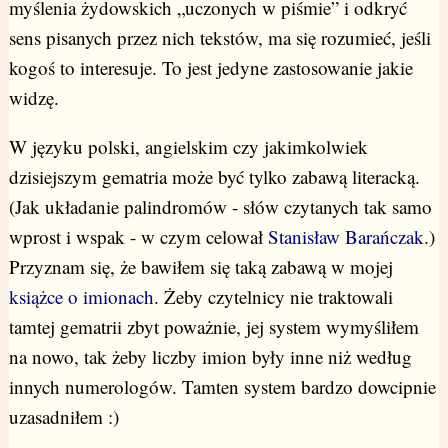
myślenia żydowskich „uczonych w piśmie” i odkryć
sens pisanych przez nich tekstów, ma się rozumieć, jeśli
kogoś to interesuje. To jest jedyne zastosowanie jakie
widzę.
W języku polski, angielskim czy jakimkolwiek
dzisiejszym gematria może być tylko zabawą literacką.
(Jak układanie palindromów - słów czytanych tak samo
wprost i wspak - w czym celował
Stanisław Barańczak
.)
Przyznam się, że bawiłem się taką zabawą w mojej
książce o imionach
. Żeby czytelnicy nie traktowali
tamtej gematrii zbyt poważnie, jej system wymyśliłem
na nowo, tak żeby liczby imion były inne niż według
innych numerologów. Tamten system bardzo dowcipnie
uzasadniłem :)