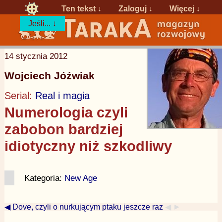
Ten tekst ↓
Zaloguj
↓
Więcej ↓
Jeśli... ↓
14 stycznia 2012
Wojciech Jóźwiak
Serial:
Real i magia
Numerologia czyli
zabobon bardziej
idiotyczny niż szkodliwy
Kategoria:
New Age
◀ Dove, czyli o nurkującym ptaku jeszcze raz
◀ ►