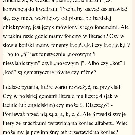
konwencją do kwadratu. Trzeba by zacząć zastanawiać
się, czy może ważniejszy od pisma, bo bardziej
obiektywny, jest język mówiony z jego fonemami. Ale
w takim razie gdzie mamy fonemy w literach? Czy w
słowie koński mamy fonemy k,o,ń,s,k,i czy k,o,j,s,k,i ?
– bo to „ń” jest fonetycznie „nosowym 'i'
niesylabicznym” czyli „nosowym j”. Albo czy „kot” i
„kod” są gematrycznie równe czy różne?
I dalsze pytania, które warto rozważyć, na przykład:
Czy w polskiej gematrii litera d ma liczbę 4 (jak w
łacinie lub angielskim) czy może 6. Dlaczego? -
Ponieważ przed nią są a, ą, b, c, ć. Ale Szwedzi swoje
litery ze znaczkami wstawiają na koniec alfabetu. Więc
może my je powinniśmy też przestawić na koniec?