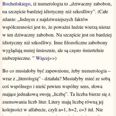
Bocheńskiego
, iż numerologia to „dziwaczny zabobon,
na szczęście bardziej idiotyczny niż szkodliwy”. (Całe
zdanie: „Jednym z najdziwniejszych faktów
współczesności jest to, że poważni ludzie wierzą nieraz
w ten dziwaczny zabobon. Na szczęście jest on bardziej
idiotyczny niż szkodliwy. Inne filozoficzne zabobony
wyglądają mniej śmiesznie, ale są często śmiertelnie
niebezpieczne. ”
Więcej>>
)
Bo co musiałoby być zapewnione, żeby numerologia –
wraz z „literologią” - działała? Musiałyby mieć ze sobą
coś wspólnego i nieść pewien wspólny sens, słowa
mające jednakową swoją „liczbę”. Ta liczba bierze się z
zsumowania liczb liter. Litery mają liczbę równą jej
kolejności w alfabecie, czyli a=1, b=2, c=3 itd. Nie