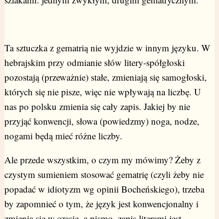
Ta sztuczka z gematrią nie wyjdzie w innym języku. W
hebrajskim przy odmianie słów litery-spółgłoski
pozostają (przeważnie) stałe, zmieniają się samogłoski,
których się nie pisze, więc nie wpływają na liczbę. U
nas po polsku zmienia się cały zapis. Jakiej by nie
przyjąć konwencji, słowa (powiedzmy) noga, nodze,
nogami będą mieć różne liczby.
Ale przede wszystkim, o czym my mówimy? Żeby z
czystym sumieniem stosować gematrię (czyli żeby nie
popadać w idiotyzm wg opinii Bocheńskiego), trzeba
by zapomnieć o tym, że język jest konwencjonalny i
zmienia się w czasie, a pismo, zapis literami jest