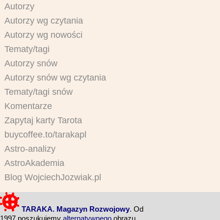
Autorzy
Autorzy wg czytania
Autorzy wg nowości
Tematy/tagi
Autorzy snów
Autorzy snów wg czytania
Tematy/tagi snów
Komentarze
Zapytaj karty Tarota
buycoffee.to/tarakapl
Astro-analizy
AstroAkademia
Blog WojciechJozwiak.pl
TARAKA. Magazyn Rozwojowy
. Od
1997 poszukujemy
alternatywnego
obrazu