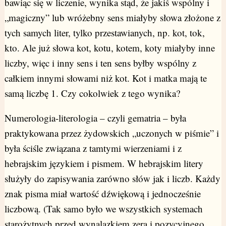
bawiąc się w liczenie, wynika stąd, że jakiś wspólny i
„magiczny” lub wróżebny sens miałyby słowa złożone z
tych samych liter, tylko przestawianych, np. kot, tok,
kto. Ale już słowa kot, kotu, kotem, koty miałyby inne
liczby, więc i inny sens i ten sens byłby wspólny z
całkiem innymi słowami niż kot. Kot i matka mają te
samą liczbę 1. Czy cokolwiek z tego wynika?
Numerologia-literologia – czyli gematria – była
praktykowana przez żydowskich „uczonych w piśmie” i
była ściśle związana z tamtymi wierzeniami i z
hebrajskim językiem i pismem. W hebrajskim litery
służyły do zapisywania zarówno słów jak i liczb. Każdy
znak pisma miał wartość dźwiękową i jednocześnie
liczbową. (Tak samo było we wszystkich systemach
starożytnych przed wynalazkiem zera i pozycyjnego