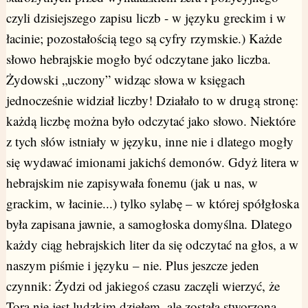
czyli dzisiejszego zapisu liczb - w języku greckim i w
łacinie; pozostałością tego są cyfry rzymskie.) Każde
słowo hebrajskie mogło być odczytane jako liczba.
Żydowski „uczony” widząc słowa w księgach
jednocześnie widział liczby! Działało to w drugą stronę:
każdą liczbę można było odczytać jako słowo. Niektóre
z tych słów istniały w języku, inne nie i dlatego mogły
się wydawać imionami jakichś demonów. Gdyż litera w
hebrajskim nie zapisywała fonemu (jak u nas, w
grackim, w łacinie...) tylko sylabę – w której spółgłoska
była zapisana jawnie, a samogłoska domyślna. Dlatego
każdy ciąg hebrajskich liter da się odczytać na głos, a w
naszym piśmie i języku – nie. Plus jeszcze jeden
czynnik: Żydzi od jakiegoś czasu zaczęli wierzyć, że
Tora nie jest ludzkim dziełem, ale została stworzona