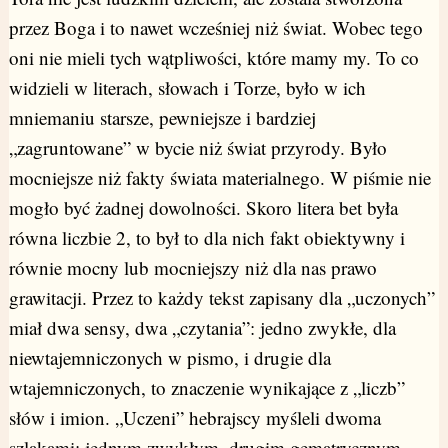
przez Boga i to nawet wcześniej niż świat. Wobec tego
oni nie mieli tych wątpliwości, które mamy my. To co
widzieli w literach, słowach i Torze, było w ich
mniemaniu starsze, pewniejsze i bardziej
„zagruntowane” w bycie niż świat przyrody. Było
mocniejsze niż fakty świata materialnego. W piśmie nie
mogło być żadnej dowolności. Skoro litera bet była
równa liczbie 2, to był to dla nich fakt obiektywny i
równie mocny lub mocniejszy niż dla nas prawo
grawitacji. Przez to każdy tekst zapisany dla „uczonych”
miał dwa sensy, dwa „czytania”: jedno zwykłe, dla
niewtajemniczonych w pismo, i drugie dla
wtajemniczonych, to znaczenie wynikające z „liczb”
słów i imion. „Uczeni” hebrajscy myśleli dwoma
szlakami: jednym zwykłym, drugim gematrycznym.