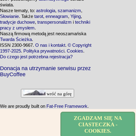
świata.
Nasze tematy, to:
astrologia
,
szamanizm
,
Słowianie
. Także
tarot
,
enneagram
,
Yijing
,
tradycje duchowe
,
transpersonalizm
i
techniki
pracy z umysłem
.
Naszą firmową metodą jest neoszamańska
Twarda Ścieżka
.
ISSN 2300-9667.
O nas i kontakt
.
© Copyright
1997-2025
.
Polityka prywatności
.
Cookies
.
Do czego jest potrzebna rejestracja?
Donacja na utrzymanie serwisu przez
BuyCoffee
wróć na górę
We are proudly built on
Fat-Free Framework
.
ZGADZAM SIĘ NA
CIASTECZKA -
COOKIES.