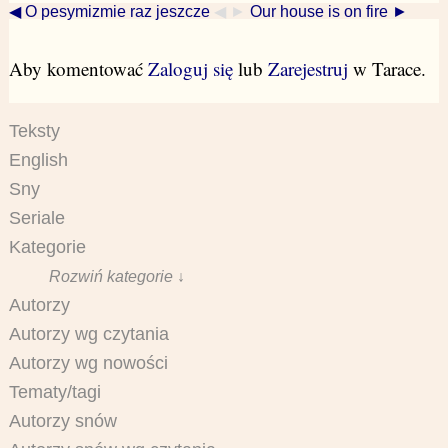
◀ O pesymizmie raz jeszcze
◀ ►
Our house is on fire ►
Aby komentować
Zaloguj się
lub
Zarejestruj
w Tarace.
Teksty
English
Sny
Seriale
Kategorie
Rozwiń kategorie ↓
Autorzy
Autorzy wg czytania
Autorzy wg nowości
Tematy/tagi
Autorzy snów