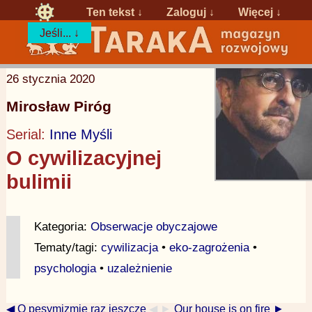
Ten tekst ↓
Zaloguj
↓
Więcej ↓
Jeśli... ↓
26 stycznia 2020
Mirosław Piróg
Serial:
Inne Myśli
O cywilizacyjnej
bulimii
Kategoria:
Obserwacje obyczajowe
Tematy/tagi:
cywilizacja
•
eko-zagrożenia
•
psychologia
•
uzależnienie
◀ O pesymizmie raz jeszcze
◀ ►
Our house is on fire ►