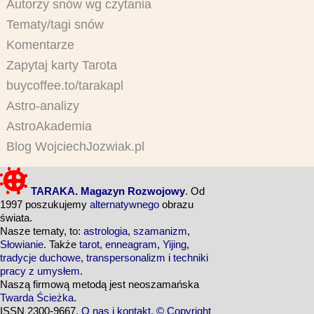
Autorzy snów wg czytania
Tematy/tagi snów
Komentarze
Zapytaj karty Tarota
buycoffee.to/tarakapl
Astro-analizy
AstroAkademia
Blog WojciechJozwiak.pl
TARAKA. Magazyn Rozwojowy
. Od
1997 poszukujemy
alternatywnego
obrazu
świata.
Nasze tematy, to:
astrologia
,
szamanizm
,
Słowianie
. Także
tarot
,
enneagram
,
Yijing
,
tradycje duchowe
,
transpersonalizm
i
techniki
pracy z umysłem
.
Naszą firmową metodą jest neoszamańska
Twarda Ścieżka
.
ISSN 2300-9667.
O nas i kontakt
.
© Copyright