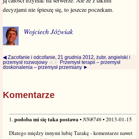
ją całości trzymać na serwerze. Ale że z takimi
decyzjami nie śpieszę się, to jeszcze poczekam.
Wojciech Jóźwiak
◀ Zacofanie i odcofanie, 21 grudnia 2012, żubr, angielski i
przemysł rozwojowy
◀ ►
Przemysł terapii – przemysł
doskonalenia – przemysł przemiany ►
Komentarze
podoba mi się taka postawa
NN#746
1.
•
• 2013-01-15
Dlatego między innymi lubię Tarakę - komentarze nawet