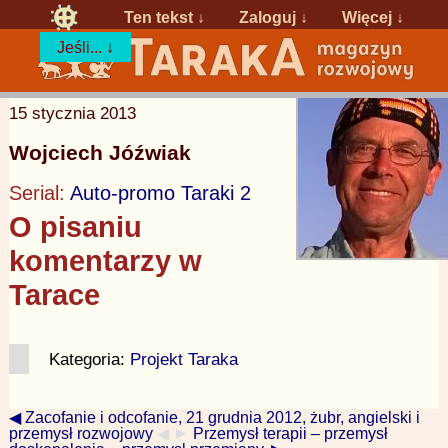
Ten tekst ↓
Zaloguj
↓
Więcej ↓
Jeśli... ↓
15 stycznia 2013
Wojciech Jóźwiak
Serial:
Auto-promo Taraki 2
O pisaniu
komentarzy w
Tarace
Kategoria:
Projekt Taraka
◀ Zacofanie i odcofanie, 21 grudnia 2012, żubr, angielski i
przemysł rozwojowy
◀ ►
Przemysł terapii – przemysł