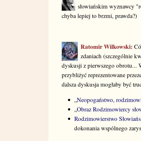
słowiańskim wyznawcy "ro
chyba lepiej to brzmi, prawda?)
Ratomir Wilkowski:
Cóż
zdaniach (szczególnie kw
dyskusji z pierwszego obrotu... 
przybliżyć reprezentowane przez
dalsza dyskusja mogłaby być tru
„
Neopogaństwo, rodzimowi
„
Obraz Rodzimowiercy sło
Rodzimowierstwo Słowiańs
dokonania wspólnego zarys