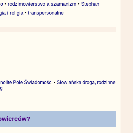
wo
•
rodzimowierstwo a szamanizm
•
Stephan
a i religia
•
transpersonalne
nolite Pole Świadomości
•
Słowiańska droga, rodzinne
óg
mowierców?