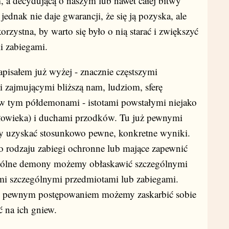
, a decydującą o naszym lub nawet całej bitwy
ic jednak nie daje gwarancji, że się ją pozyska, ale
korzystna, by warto się było o nią starać i zwiększyć
i zabiegami.
isałem już wyżej - znacznie częstszymi
mi zajmującymi bliższą nam, ludziom, sferę
(w tym półdemonami - istotami powstałymi niejako
złowieka) i duchami przodków. Tu już pewnymi
y uzyskać stosunkowo pewne, konkretne wyniki.
o rodzaju zabiegi ochronne lub mające zapewnić
zególne demony możemy obłaskawić szczególnymi
imi szczególnymi przedmiotami lub zabiegami.
- pewnym postępowaniem możemy zaskarbić sobie
ć na ich gniew.