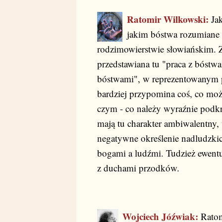
Ratomir Wilkowski:
Jak
jakim bóstwa rozumiane
rodzimowierstwie słowiańskim. Za
przedstawiana tu "praca z bóstwam
bóstwami", w reprezentowanym 
bardziej przypomina coś, co moż
czym - co należy wyraźnie podkr
mają tu charakter ambiwalentny,
negatywne określenie nadludzkic
bogami a ludźmi. Tudzież ewent
z duchami przodków.
Wojciech Jóźwiak:
Ratom