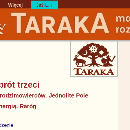
Więcej ↓
Jeśli... ↓
rót trzeci
 rodzimowierców. Jednolite Pole
ergią. Raróg
dzenie