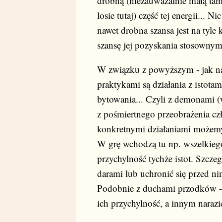
drobną (niezauważalnie małą tam
losie tutaj) część tej energii... N
nawet drobna szansa jest na tyle 
szansę jej pozyskania stosownym
W związku z powyższym - jak nap
praktykami są działania z istota
bytowania... Czyli z demonami 
z pośmiertnego przeobrażenia c
konkretnymi działaniami możem
W grę wchodzą tu np. wszelkieg
przychylność tychże istot. Szc
darami lub uchronić się przed n
Podobnie z duchami przodków 
ich przychylność, a innym narazi