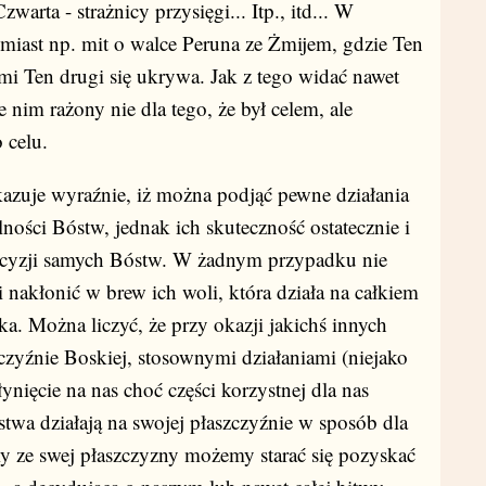
arta - strażnicy przysięgi... Itp., itd... W
iast np. mit o walce Peruna ze Żmijem, gdzie Ten
mi Ten drugi się ukrywa. Jak z tego widać nawet
 nim rażony nie dla tego, że był celem, ale
 celu.
kazuje wyraźnie, iż można podjąć pewne działania
ności Bóstw, jednak ich skuteczność ostatecznie i
decyzji samych Bóstw. W żadnym przypadku nie
 nakłonić w brew ich woli, która działa na całkiem
ka. Można liczyć, że przy okazji jakichś innych
zyźnie Boskiej, stosownymi działaniami (niejako
ynięcie na nas choć części korzystnej dla nas
twa działają na swojej płaszczyźnie w sposób dla
 my ze swej płaszczyzny możemy starać się pozyskać