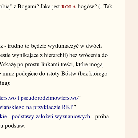
rola
bią" z Bogami? Jaka jest
bogów? (- Tak
 - trudno to będzie wytłumaczyć w dwóch
estie wynikające z hierarchii) bez wrócenia do
Wskażę po prostu linkami treści, które mogą
e mnie podejście do istoty Bóstw (bez którego
dna):
erstwo i pseudorodzimowierstwo
”
wiańskiego na przykładzie RKP
”
kie - podstawy założeń wyznaniowych
- próba
u podstaw.