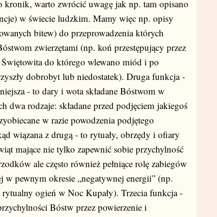
 kronik, warto zwrócić uwagę jak np. tam opisano
encje) w świecie ludzkim. Mamy więc np. opisy
nowanych bitew) do przeprowadzenia których
óstwom zwierzętami (np. koń przestępujący przez
g Świętowita do którego wlewano miód i po
szły dobrobyt lub niedostatek). Druga funkcja -
tniejsza - to dary i wota składane Bóstwom w
ich dwa rodzaje: składane przed podjęciem jakiegoś
przyobiecane w razie powodzenia podjętego
kąd wiązana z drugą - to rytuały, obrzędy i ofiary
wiąt mające nie tylko zapewnić sobie przychylność
dków ale często również pełniące rolę zabiegów
j w pewnym okresie „negatywnej energii” (np.
rytualny ogień w Noc Kupały). Trzecia funkcja -
rzychylności Bóstw przez powierzenie i