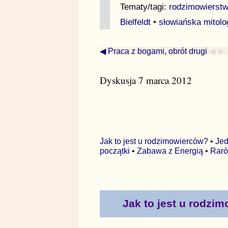
Tematy/tagi:
rodzimowierst
Bielfeldt
•
słowiańska mitologi
◀ Praca z bogami, obrót drugi
◀ ►
Dyskusja 7 marca 2012
Jak to jest u rodzimowierców?
•
Jed
początki
•
Zabawa z Energią
•
Rar
Jak to jest u rodzi