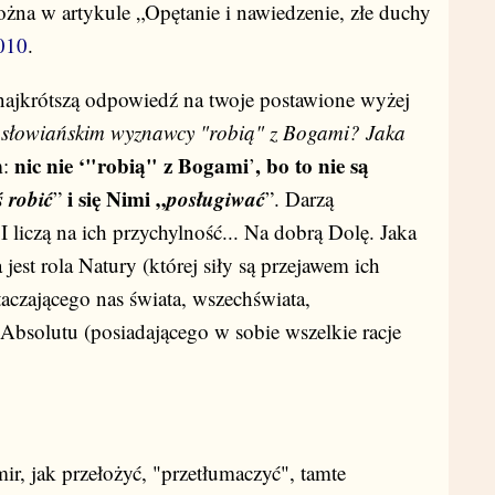
żna w artykule „Opętanie i nawiedzenie, złe duchy
2010
.
najkrótszą odpowiedź na twoje postawione wyżej
 słowiańskim wyznawcy "robią" z Bogami? Jaka
nic nie ‘
"robią" z Bogami
, bo to nie są
m:
’
ś robić
i się Nimi „
posługiwać
”
”. Darzą
I liczą na ich przychylność... Na dobrą Dolę. Jaka
 jest rola Natury (której siły są przejawem ich
otaczającego nas świata, wszechświata,
 Absolutu (posiadającego w sobie wszelkie racje
r, jak przełożyć, "przetłumaczyć", tamte