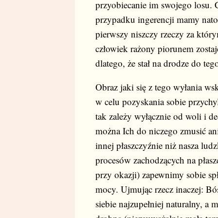
przyobiecanie im swojego losu. Czw
przypadku ingerencji mamy natom
pierwszy niszczy rzeczy za który
człowiek rażony piorunem zostaje
dlatego, że stał na drodze do tego
Obraz jaki się z tego wyłania ws
w celu pozyskania sobie przychyl
tak zależy wyłącznie od woli i 
można Ich do niczego zmusić ani
innej płaszczyźnie niż nasza ludz
procesów zachodzących na płaszc
przy okazji) zapewnimy sobie spł
mocy. Ujmując rzecz inaczej: Bós
siebie najzupełniej naturalny, a