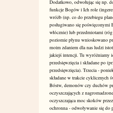
Dodatkowo, odwołując się np. do
funkcje Bogów i Ich role (inger
wróżb (np. co do przebiegu pla
posługiwano się poświęconymi B
włócznie) lub przedmiotami (ró
poziomie płynu wnioskowano przy
moim zdaniem dla nas ludzi isto
jakiejś intencji. Tu wyróżniamy 
przedsięwzięcia i składane po (
przedsięwzięcia). Trzecia - ponie
składane w trakcie cyklicznych ś
Bóstw, demonów czy duchów przo
oczyszczających z nagromadzone
oczyszczająca moc skoków przez 
ochronna - odwoływanie się do p