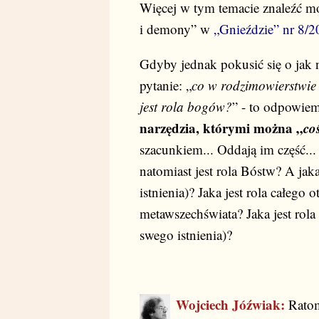
Więcej w tym temacie znaleźć mo
i demony” w
„Gnieździe” nr 8/
Gdyby jednak pokusić się o jak 
pytanie: „
co w rodzimowierstwie
jest rola bogów?
” - to odpowie
narzędzia, którymi można „
co
szacunkiem... Oddają im część... 
natomiast jest rola Bóstw? A jaka
istnienia)? Jaka jest rola całego 
metawszechświata? Jaka jest rola
swego istnienia)?
Wojciech Jóźwiak:
Ratomi