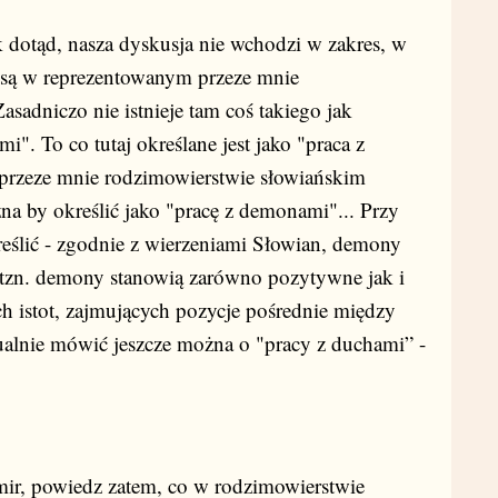
 dotąd, nasza dyskusja nie wchodzi w zakres, w
 są w reprezentowanym przeze mnie
sadniczo nie istnieje tam coś takiego jak
i". To co tutaj określane jest jako "praca z
przeze mnie rodzimowierstwie słowiańskim
na by określić jako "pracę z demonami"... Przy
eślić - zgodnie z wierzeniami Słowian, demony
 tzn. demony stanowią zarówno pozytywne jak i
h istot, zajmujących pozycje pośrednie między
ualnie mówić jeszcze można o "pracy z duchami” -
ir, powiedz zatem, co w rodzimowierstwie