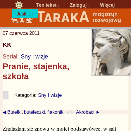
Ten tekst ↓
Zaloguj
↓
Więcej ↓
Jeśli... ↓
07 czerwca 2011
KK
Serial:
Sny i wizje
Pranie, stajenka,
szkoła
Kategoria:
Sny i wizje
◀ Butelki, buteleczki, flakoniki
◀ ►
Akrobaci ►
Znalazłam się znowu w mojej podstawówce, w sali