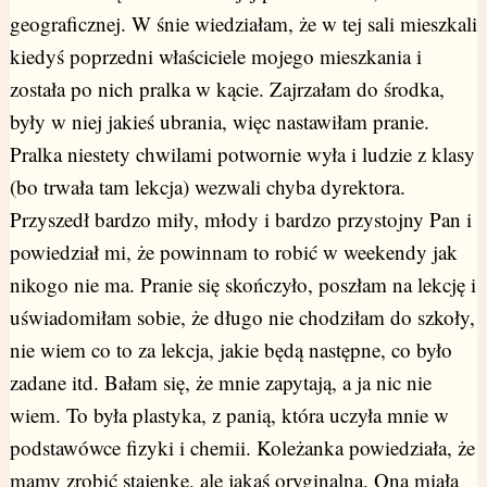
geograficznej. W śnie wiedziałam, że w tej sali mieszkali
kiedyś poprzedni właściciele mojego mieszkania i
została po nich pralka w kącie. Zajrzałam do środka,
były w niej jakieś ubrania, więc nastawiłam pranie.
Pralka niestety chwilami potwornie wyła i ludzie z klasy
(bo trwała tam lekcja) wezwali chyba dyrektora.
Przyszedł bardzo miły, młody i bardzo przystojny Pan i
powiedział mi, że powinnam to robić w weekendy jak
nikogo nie ma. Pranie się skończyło, poszłam na lekcję i
uświadomiłam sobie, że długo nie chodziłam do szkoły,
nie wiem co to za lekcja, jakie będą następne, co było
zadane itd. Bałam się, że mnie zapytają, a ja nic nie
wiem. To była plastyka, z panią, która uczyła mnie w
podstawówce fizyki i chemii. Koleżanka powiedziała, że
mamy zrobić stajenkę, ale jakąś oryginalną. Ona miała