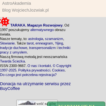
AstroAkademia
Blog WojciechJozwiak.pl
TARAKA. Magazyn Rozwojowy
. Od
1997 poszukujemy
alternatywnego
obrazu
świata.
Nasze tematy, to:
astrologia
,
szamanizm
,
Słowianie
. Także
tarot
,
enneagram
,
Yijing
,
tradycje duchowe
,
transpersonalizm
i
techniki
pracy z umysłem
.
Naszą firmową metodą jest neoszamańska
Twarda Ścieżka
.
ISSN 2300-9667.
O nas i kontakt
.
© Copyright
1997-2025
.
Polityka prywatności
.
Cookies
.
Do czego jest potrzebna rejestracja?
Donacja na utrzymanie serwisu przez
BuyCoffee
wróć na górę