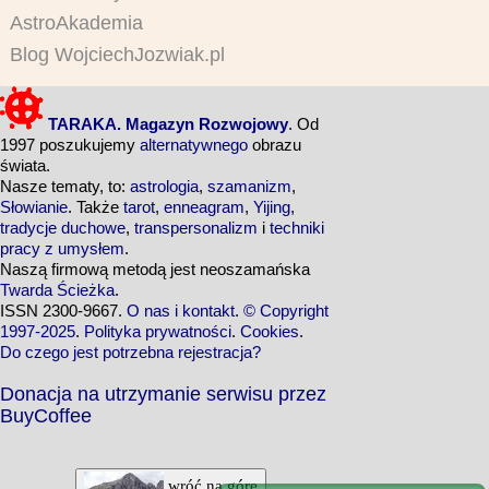
AstroAkademia
Blog WojciechJozwiak.pl
TARAKA. Magazyn Rozwojowy
. Od
1997 poszukujemy
alternatywnego
obrazu
świata.
Nasze tematy, to:
astrologia
,
szamanizm
,
Słowianie
. Także
tarot
,
enneagram
,
Yijing
,
tradycje duchowe
,
transpersonalizm
i
techniki
pracy z umysłem
.
Naszą firmową metodą jest neoszamańska
Twarda Ścieżka
.
ISSN 2300-9667.
O nas i kontakt
.
© Copyright
1997-2025
.
Polityka prywatności
.
Cookies
.
Do czego jest potrzebna rejestracja?
Donacja na utrzymanie serwisu przez
BuyCoffee
wróć na górę