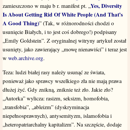
Yes, Diversity
zamieszczono w maju b r. manifest pt. „
Is About Getting Rid Of White People (And That’s
A Good Thing)
”
(Tak, w różnorodności chodzi o
usunięcie Białych, i to jest coś dobrego!) podpisany
„Emily Goldstein”. Z oryginalnej witryny artykuł został
usunięty, jako zawierający „mowę nienawiści” i teraz jest
w
web.archive.org
.
Teza: ludzi białej rasy należy usunąć ze świata,
ponieważ jako sprawcy wszelkiego zła nie mają prawa
dłużej żyć. Gdy znikną, zniknie też zło. Jakie zło?
„Autorka” wylicza: rasizm, seksizm, homofobia,
„transfobia”, „ableizm” (dyskryminacja
niepełnosprawnych), antysemityzm, islamofobia i
„heteropatriarchalny kapitalizm”. Na szczęście, dodaje