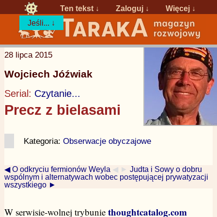
Ten tekst ↓
Zaloguj
↓
Więcej ↓
Jeśli... ↓
28 lipca 2015
Wojciech Jóźwiak
Serial:
Czytanie...
Precz z bielasami
Kategoria:
Obserwacje obyczajowe
◀ O odkryciu fermionów Weyla
◀ ►
Judta i Sowy o dobru
wspólnym i alternatywach wobec postępującej prywatyzacji
wszystkiego ►
thoughtcatalog.com
W serwisie-wolnej trybunie