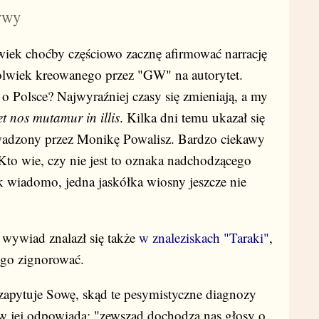
ywy
wiek choćby częściowo zacznę afirmować narrację
lwiek kreowanego przez "GW" na autorytet.
o Polsce? Najwyraźniej czasy się zmieniają, a my
 nos mutamur in illis
. Kilka dni temu ukazał się
wadzony przez Monikę Powalisz. Bardzo ciekawy
to wie, czy nie jest to oznaka nadchodzącego
k wiadomo, jedna jaskółka wiosny jeszcze nie
u wywiad znalazł się także
w znaleziskach "Taraki"
,
 go zignorować.
apytuje Sowę, skąd te pesymistyczne diagnozy
w jej odpowiada: "zewsząd dochodzą nas głosy o