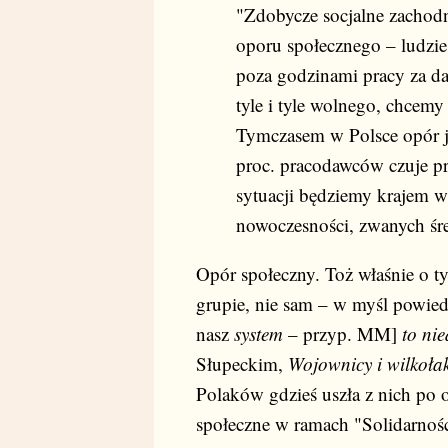
"Zdobycze socjalne zachodn
oporu społecznego – ludzie
poza godzinami pracy za d
tyle i tyle wolnego, chcemy
Tymczasem w Polsce opór je
proc. pracodawców czuje p
sytuacji będziemy krajem w
nowoczesności, zwanych ś
Opór społeczny. Toż właśnie o 
grupie, nie sam – w myśl powie
nasz
system
– przyp. MM]
to ni
Słupeckim,
Wojownicy i wilkołak
Polaków gdzieś uszła z nich po
społeczne w ramach "Solidarnośc