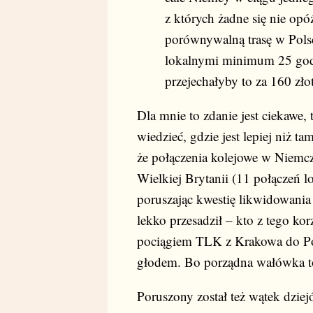
z których żadne się nie opó
porównywalną trasę w Pols
lokalnymi minimum 25 godz
przejechałyby to za 160 zło
Dla mnie to zdanie jest ciekawe,
wiedzieć, gdzie jest lepiej niż t
że połączenia kolejowe w Niemcze
Wielkiej Brytanii (11 połączeń l
poruszając kwestię likwidowani
lekko przesadził – kto z tego ko
pociągiem TLK z Krakowa do Poz
głodem. Bo porządna wałówka to
Poruszony został też wątek dziejó