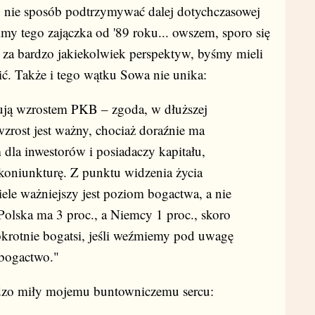
 nie sposób podtrzymywać dalej dotychczasowej
imy tego zajączka od '89 roku... owszem, sporo się
ć za bardzo jakiekolwiek perspektyw, byśmy mieli
ć. Także i tego wątku Sowa nie unika:
tują wzrostem PKB – zgoda, w dłuższej
wzrost jest ważny, chociaż doraźnie ma
 dla inwestorów i posiadaczy kapitału,
koniunkturę. Z punktu widzenia życia
ele ważniejszy jest poziom bogactwa, a nie
Polska ma 3 proc., a Niemcy 1 proc., skoro
okrotnie bogatsi, jeśli weźmiemy pod uwagę
bogactwo."
ardzo miły mojemu buntowniczemu sercu: