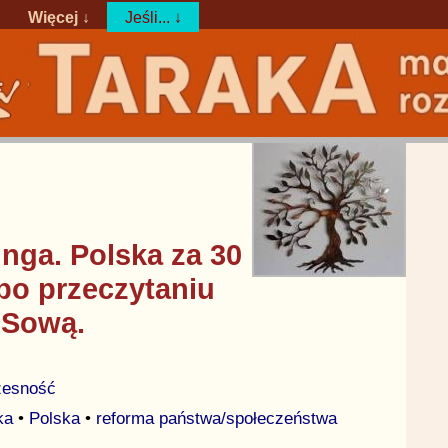
Więcej ↓
Jeśli... ↓
nga. Polska za 30
e po przeczytaniu
 Sową.
czesność
ka
•
Polska
•
reforma państwa/społeczeństwa