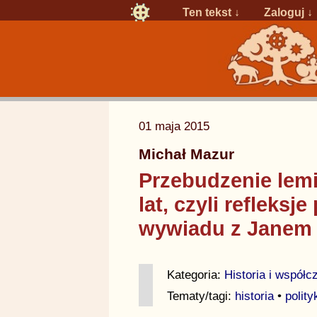
Ten tekst ↓
Zaloguj
↓
01 maja 2015
Michał Mazur
Przebudzenie lemi
lat, czyli refleksj
wywiadu z Janem
Kategoria:
Historia i współ
Tematy/tagi:
historia
•
polity