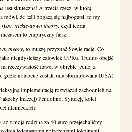
 jest skuteczna! A trzecia rzecz, w którą
ra mówi, że jeśli bogacą się najbogatsi, to my
 (tzw.
trickle-down theory,
czyli teoria
mczasem to empiryczny fałsz."
own theory
, to muszę przyznać Sowie rację. Co
 jako niegdysiejszy człowiek UPRu. Trudno obejść
ię na rzeczywistość nawet w obrębie jednej z
ta, gdzie notabene została ona sformułowana (USA).
efleksyjną implementacją rozwiązań zachodnich na
(jakżeby inaczej) Pendolino. Sytuację kolei
olei niemieckich:
raz z moją rodziną za 40 euro przejechaliśmy
o dnia jedenastoma połączeniami lokalnymi,