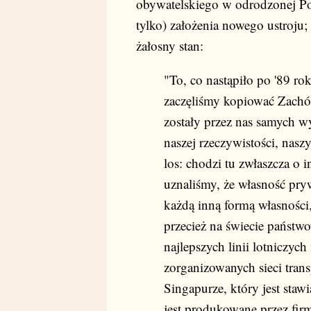
obywatelskiego w odrodzonej Pol
tylko) założenia nowego ustroju;
żałosny stan:
"To, co nastąpiło po '89 ro
zaczęliśmy kopiować Zachód
zostały przez nas samych w
naszej rzeczywistości, na
los: chodzi tu zwłaszcza o 
uznaliśmy, że własność pr
każdą inną formą własnośc
przecież na świecie państwo
najlepszych linii lotniczych
zorganizowanych sieci tran
Singapurze, który jest sta
jest produkowane przez firm