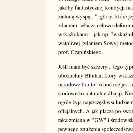
jakoby fantastycznej kondycji na
zieloną wyspą..."; głosy, które j
zdaniem, władza celowo deformuj
wskaźnikami – jak np. "wskaźnik
wątpliwej (zdaniem Sowy) meto
prof. Czapińskiego.
Jeśli mam być szczery... tego t
ubożuchny Bhutan, który wskaź
narodowe brutto"
(choć nie jest 
środowisko naturalne dbają). Ni
ogóle żyją najszczęśliwsi ludzi
oficjalnych. A jak płaczą po sw
taka zmiana w "GW" i środowisk
pewnego znużenia społeczeństw