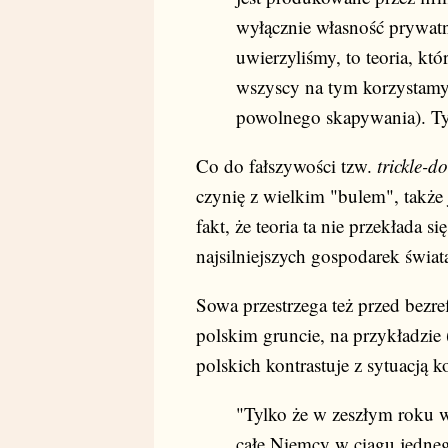
wyłącznie własność prywatna
uwierzyliśmy, to teoria, któ
wszyscy na tym korzystamy
powolnego skapywania). Ty
Co do fałszywości tzw.
trickle-d
czynię z wielkim "bulem", także
fakt, że teoria ta nie przekłada s
najsilniejszych gospodarek świa
Sowa przestrzega też przed bezr
polskim gruncie, na przykładzie 
polskich kontrastuje z sytuacją k
"Tylko że w zeszłym roku w
całe Niemcy w ciągu jedneg