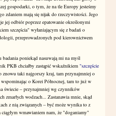
szej gospodarki, o tym, że na tle Europy jesteśmy
ego zdaniem mają się nijak do rzeczywistości. Jego
e jej odbiór poprzez epatowanie określonymi
iem szczęścia" wyłaniającym się z badań o
dologii, przeprowadzonych pod kierownictwem
ypu badania poniekąd nasuwają mi na myśl
nik PKB chciałby zastąpić wskaźnikiem
"szczęście
to znowu taki najgorszy kraj, tam przynajmniej o
e wspominając o Korei Północnej, tam to już w
e na świecie – przynajmniej wg czynników
oich zmarłych wodzach... Zastanawia mnie, skąd
ach z nią związanych – być może wynika to z
a ciągłym wmawianiem nam, że "doganiamy"