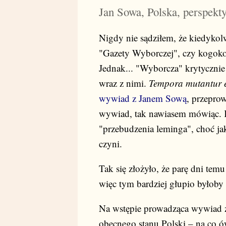
Jan Sowa, Polska, perspekt
Nigdy nie sądziłem, że kiedykol
"Gazety Wyborczej", czy kogoko
Jednak... "Wyborcza" krytycznie 
wraz z nimi.
Tempora mutantur et
wywiad z Janem Sową
, przepro
wywiad, tak nawiasem mówiąc. K
"przebudzenia leminga", choć ja
czyni.
Tak się złożyło, że parę dni tem
więc tym bardziej głupio byłoby
Na wstępie prowadząca wywiad z
obecnego stanu Polski – na co ó