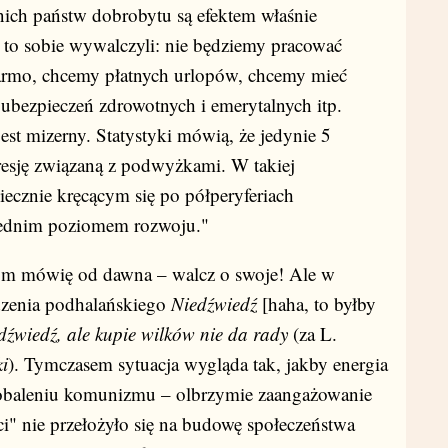
ich państw dobrobytu są efektem właśnie
 to sobie wywalczyli: nie będziemy pracować
armo, chcemy płatnych urlopów, chcemy mieć
 ubezpieczeń zdrowotnych i emerytalnych itp.
st mizerny. Statystyki mówią, że jedynie 5
resję związaną z podwyżkami. W takiej
iecznie kręcącym się po półperyferiach
rednim poziomem rozwoju."
tym mówię od dawna – walcz o swoje! Ale w
dzenia podhalańskiego
Niedźwiedź
[haha, to byłby
edźwiedź, ale kupie wilków nie da rady
(za L.
i
). Tymczasem sytuacja wygląda tak, jakby energia
 obaleniu komunizmu – olbrzymie zaangażowanie
i" nie przełożyło się na budowę społeczeństwa