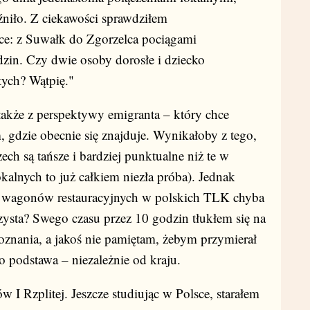
źniło. Z ciekawości sprawdziłem
ce: z Suwałk do Zgorzelca pociągami
in. Czy dwie osoby dorosłe i dziecko
tych? Wątpię."
 także z perspektywy emigranta – który chce
am, gdzie obecnie się znajduje. Wynikałoby z tego,
ch są tańsze i bardziej punktualne niż te w
okalnych to już całkiem niezła próba). Jednak
a wagonów restauracyjnych w polskich TLK chyba
rzysta? Swego czasu przez 10 godzin tłukłem się na
nania, a jakoś nie pamiętam, żebym przymierał
 podstawa – niezależnie od kraju.
w I Rzplitej. Jeszcze studiując w Polsce, starałem