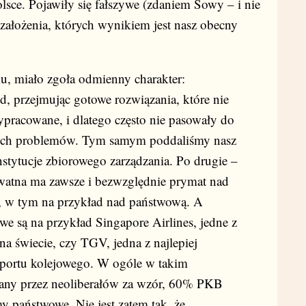
sce. Pojawiły się fałszywe (zdaniem Sowy – i nie
 założenia, których wynikiem jest nasz obecny
ku, miało zgoła odmienny charakter:
, przejmując gotowe rozwiązania, które nie
ypracowane, i dlatego często nie pasowały do
szych problemów. Tym samym poddaliśmy nasz
instytucje zbiorowego zarządzania. Po drugie –
ywatna ma zawsze i bezwzględnie prymat nad
i, w tym na przykład nad państwową. A
we są na przykład Singapore Airlines, jedne z
 na świecie, czy TGV, jedna z najlepiej
sportu kolejowego. W ogóle w takim
wiany przez neoliberałów za wzór, 60% PKB
y państwowe. Nie jest zatem tak, że