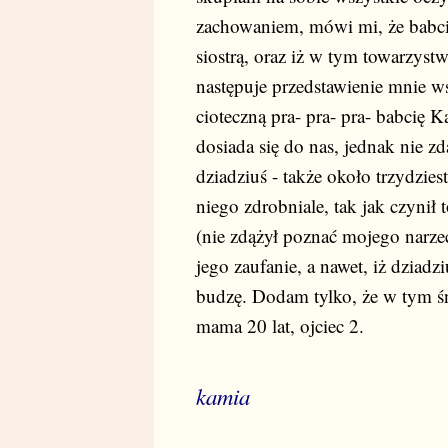
zachowaniem, mówi mi, że babci
siostrą, oraz iż w tym towarzyst
następuje przedstawienie mnie w
cioteczną pra- pra- pra- babcię 
dosiada się do nas, jednak nie z
dziadziuś - także około trzydzie
niego zdrobniale, tak jak czynił 
(nie zdążył poznać mojego narze
jego zaufanie, a nawet, iż dziad
budzę. Dodam tylko, że w tym śni
mama 20 lat, ojciec 2.
kamia