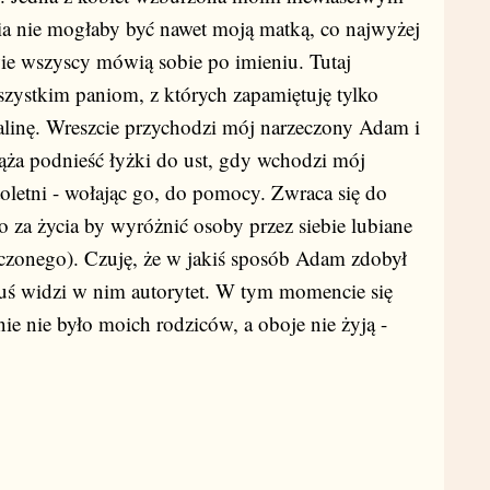
a nie mogłaby być nawet moją matką, co najwyżej
wie wszyscy mówią sobie po imieniu. Tutaj
szystkim paniom, z których zapamiętuję tylko
Kalinę. Wreszcie przychodzi mój narzeczony Adam i
dąża podnieść łyżki do ust, gdy wchodzi mój
stoletni - wołając go, do pomocy. Zwraca się do
to za życia by wyróżnić osoby przez siebie lubiane
czonego). Czuję, że w jakiś sposób Adam zdobył
ziuś widzi w nim autorytet. W tym momencie się
e nie było moich rodziców, a oboje nie żyją -