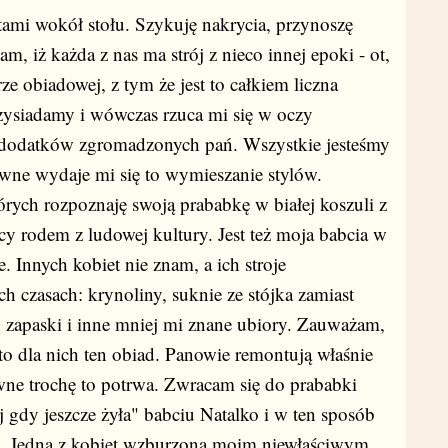
tami wokół stołu. Szykuję nakrycia, przynoszę
, iż każda z nas ma strój z nieco innej epoki - ot,
 obiadowej, z tym że jest to całkiem liczna
zysiadamy i wówczas rzuca mi się w oczy
i dodatków zgromadzonych pań. Wszystkie jesteśmy
wne wydaje mi się to wymieszanie stylów.
órych rozpoznaję swoją prababkę w białej koszuli z
cy rodem z ludowej kultury. Jest też moja babcia w
 Innych kobiet nie znam, a ich stroje
ch czasach: krynoliny, suknie ze stójka zamiast
, zapaski i inne mniej mi znane ubiory. Zauważam,
to dla nich ten obiad. Panowie remontują właśnie
wne trochę to potrwa. Zwracam się do prababki
 gdy jeszcze żyła" babciu Natalko i w ten sposób
y. Jedna z kobiet wzburzona moim niewłaściwym