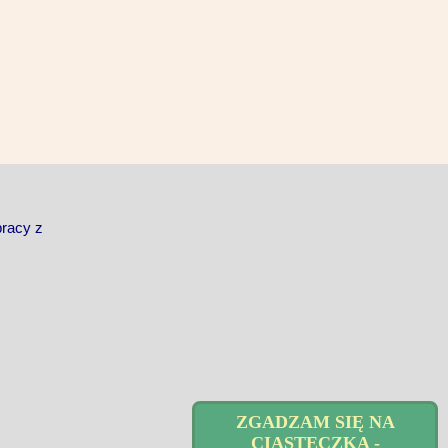
pracy z
ZGADZAM SIĘ NA
CIASTECZKA -