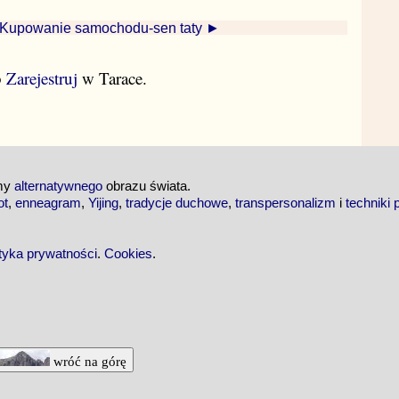
Kupowanie samochodu-sen taty ►
b
Zarejestruj
w Tarace.
emy
alternatywnego
obrazu świata.
ot
,
enneagram
,
Yijing
,
tradycje duchowe
,
transpersonalizm
i
techniki 
ityka prywatności
.
Cookies
.
wróć na górę