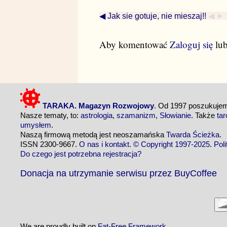
◀ Jak sie gotuje, nie mieszaj!!
◀ ►
Aby komentować
Zaloguj się
lu
TARAKA. Magazyn Rozwojowy
. Od 1997 poszukuj
Nasze tematy, to:
astrologia
,
szamanizm
,
Słowianie
. Także
tar
umysłem
.
Naszą firmową metodą jest neoszamańska
Twarda Ścieżka
.
ISSN 2300-9667.
O nas i kontakt
.
© Copyright 1997-2025
.
Pol
Do czego jest potrzebna rejestracja?
Donacja na utrzymanie serwisu przez BuyCoffee
We are proudly built on
Fat-Free Framework
.