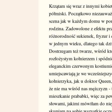
Krzątam się wraz z innymi kobie
półmiski. Początkowo niezauważam
scena jak w każdym domu w porze
rodzina. Zadowolone z efektu pr
różnorodność sukienek, fryzur 
w jednym wieku, dlatego tak dzi
Dostrzegam też twarze, wśród kt
rozłożystym kołnierzem i spódni
eleganckim czerwonym kostiumie.
umiejscawiają je we wcześniejszy
kołnierzyka, jak u doktor Queen
że nie ma wśród nas mężczyzn - 
mieszkanie prababki, więc za pe
słowami, jakimi mówiłam do niej
skupiam na sobie wszystkie ocz