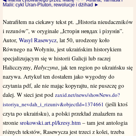
Malii: cykl Uran-Pluton, rewolucje i dżihad ►
Natrafiłem na ciekawy tekst pt. „Historia nieudaczników
i rezunów”, w oryginale „Історія невдах і різунів”.
Autor,
Wasyl Rasewycz
, lat 50, urodzony koło
Równego na Wołyniu, jest ukraińskim historykiem
specjalizującym się w historii Galicji lub raczej
Halicczyzny,
Hałyczyna
, jak ten region po ukraińsku się
nazywa. Artykuł ten dostałem jako wygodny do
czytania pdf, ale nie mając kopyrajtu, nie puszczę go
dalej. W sieci jest pod
zaxid.net/news/showNews.do?
(jeśli ktoś
istoriya_nevdah_i_rizuniv&objectId=1374661
czyta po ukraińsku), a polski przekład znalazłem na
stronie
srokowski.art.pl/kresy.htm
– tam jest antologia
różnych tekstów, Rasewycza jest trzeci z kolei, trzeba