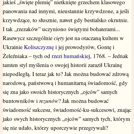
jakieś „święte plemię” nietknięte grzechem klasowego
panowania nad innymi, nieustannie krzywdzone, a jeśli
krzywdzące, to słusznie, nawet gdy bestialsko okrutnie.
I tak „rzezaków” uczyniono świętymi bohaterami...
Rasewycz szczególnie
cięty
jest na otaczaną kultem w
Ukrainie
Koliszczyznę
i jej prowodyrów, Gontę i
Żeleźniaka – tych od
rzezi humańskiej
, 1768. – Jednak
tamten styl myślenia o swojej historii zaraził Ukrainę
niepodległą. I teraz jak to? Jak można budować zdrową
narodową, państwową i humanitarną świadomość, gdy
się zna jako swoich historycznych „ojców” samych
buntowników i
rezunów
? Jak można budować
świadomość sukcesu, świadomość-ku-sukcesowi, znając
jako swych historycznych „ojców” samych tych, którym
się nie udało, którzy uporczywie przegrywali?