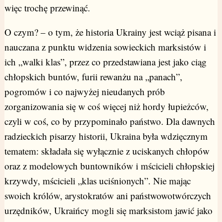
więc trochę przewinąć.
O czym? – o tym, że historia Ukrainy jest wciąż pisana i
nauczana z punktu widzenia sowieckich marksistów i
ich „walki klas”, przez co przedstawiana jest jako ciąg
chłopskich buntów, furii rewanżu na „panach”,
pogromów i co najwyżej nieudanych prób
zorganizowania się w coś więcej niż hordy łupieżców,
czyli w coś, co by przypominało państwo. Dla dawnych
radzieckich pisarzy historii, Ukraina była wdzięcznym
tematem: składała się wyłącznie z uciskanych chłopów
oraz z modelowych buntowników i mścicieli chłopskiej
krzywdy, mścicieli „klas uciśnionych”. Nie mając
swoich królów, arystokratów ani państwowotwórczych
urzędników, Ukraińcy mogli się marksistom jawić jako