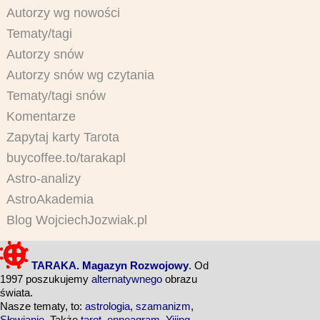
Autorzy wg nowości
Tematy/tagi
Autorzy snów
Autorzy snów wg czytania
Tematy/tagi snów
Komentarze
Zapytaj karty Tarota
buycoffee.to/tarakapl
Astro-analizy
AstroAkademia
Blog WojciechJozwiak.pl
TARAKA. Magazyn Rozwojowy
. Od
1997 poszukujemy
alternatywnego
obrazu
świata.
Nasze tematy, to:
astrologia
,
szamanizm
,
Słowianie
. Także
tarot
,
enneagram
,
Yijing
,