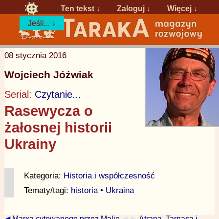
Ten tekst ↓
Zaloguj
↓
Więcej ↓
Jeśli... ↓
08 stycznia 2016
Wojciech Jóźwiak
Serial:
Czytanie...
Rasewycza o
żałosnej historii
Ukrainy
Kategoria:
Historia i współczesność
Tematy/tagi:
historia
•
Ukraina
◀ Marxa cytowanego przez Malię
◀ ►
Atrana, Tarnasa i