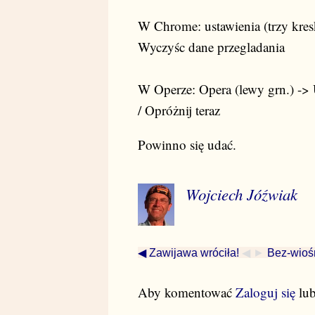
W Chrome: ustawienia (trzy kre
Wyczyśc dane przegladania
W Operze: Opera (lewy grn.) -> U
/ Opróżnij teraz
Powinno się udać.
Wojciech Jóźwiak
◀ Zawijawa wróciła!
◀ ►
Bez-wioś
Aby komentować
Zaloguj się
lu