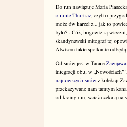
Do run nawiązuje Maria Piasecka
o runie Thurisaz
, czyli o przyg
może ów karzeł z... jak to powie
było? - Cóż, bogowie są wieczni,
skandynawski mitograf tej opowie
Alwisem takie spotkanie odbędą. 
Od snów jest w Tarace
Zawijawa
integracji obu, w „Nowościach” 
najnowszych snów
z kolekcji Za
przekazywane nam tamtym kanałe
od krainy run, wciąż czekają na