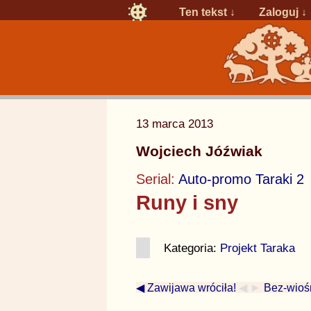
Ten tekst ↓
Zaloguj
↓
13 marca 2013
Wojciech Jóźwiak
Serial:
Auto-promo Taraki 2
Runy i sny
Kategoria:
Projekt Taraka
◀ Zawijawa wróciła!
◀ ►
Bez-wioś