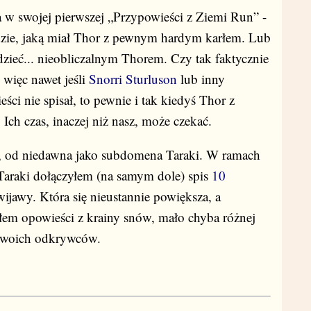
 w swojej pierwszej „Przypowieści z Ziemi Run” -
odzie, jaką miał Thor z pewnym hardym karłem. Lub
dzieć... nieobliczalnym Thorem. Czy tak faktycznie
 więc nawet jeśli
Snorri Sturluson
lub inny
ści nie spisał, to pewnie i tak kiedyś Thor z
Ich czas, inaczej niż nasz, może czekać.
, od niedawna jako subdomena Taraki. W ramach
Taraki dołączyłem (na samym dole) spis
10
wijawy. Która się nieustannie powiększa, a
m opowieści z krainy snów, mało chyba różnej
 swoich odkrywców.