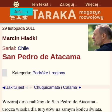
Ten tekst ↓
Zaloguj
↓
Więcej ↓
Jeśli... ↓
29 listopada 2011
Marcin Hładki
Serial:
Chile
San Pedro de Atacama
Kategoria:
Podróże i regiony
◀ Jak tu jest
◀ ►
Chuquicamata i Calama ►
Wczoraj dojechaliśmy do San Pedro de Atacama -
urocza wioska dla turystów na samym końcu świata.