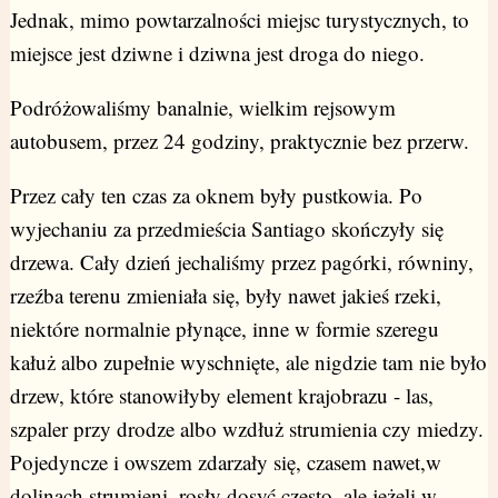
Jednak, mimo powtarzalności miejsc turystycznych, to
miejsce jest dziwne i dziwna jest droga do niego.
Podróżowaliśmy banalnie, wielkim rejsowym
autobusem, przez 24 godziny, praktycznie bez przerw.
Przez cały ten czas za oknem były pustkowia. Po
wyjechaniu za przedmieścia Santiago skończyły się
drzewa. Cały dzień jechaliśmy przez pagórki, równiny,
rzeźba terenu zmieniała się, były nawet jakieś rzeki,
niektóre normalnie płynące, inne w formie szeregu
kałuż albo zupełnie wyschnięte, ale nigdzie tam nie było
drzew, które stanowiłyby element krajobrazu - las,
szpaler przy drodze albo wzdłuż strumienia czy miedzy.
Pojedyncze i owszem zdarzały się, czasem nawet,w
dolinach strumieni, rosły dosyć często, ale jeżeli w