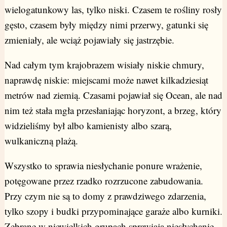
wielogatunkowy las, tylko niski. Czasem te rośliny rosły
gęsto, czasem były między nimi przerwy, gatunki się
zmieniały, ale wciąż pojawiały się jastrzębie.
Nad całym tym krajobrazem wisiały niskie chmury,
naprawdę niskie: miejscami może nawet kilkadziesiąt
metrów nad ziemią. Czasami pojawiał się Ocean, ale nad
nim też stała mgła przesłaniając horyzont, a brzeg, który
widzieliśmy był albo kamienisty albo szarą,
wulkaniczną plażą.
Wszystko to sprawia niesłychanie ponure wrażenie,
potęgowane przez rzadko rozrzucone zabudowania.
Przy czym nie są to domy z prawdziwego zdarzenia,
tylko szopy i budki przypominające garaże albo kurniki.
Zebrane w niewielkich grupach sprawiają niesłychanie