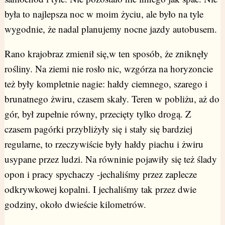
była to najlepsza noc w moim życiu, ale było na tyle
wygodnie, że nadal planujemy nocne jazdy autobusem.
Rano krajobraz zmienił się,w ten sposób, że zniknęły
rośliny. Na ziemi nie rosło nic, wzgórza na horyzoncie
też były kompletnie nagie: hałdy ciemnego, szarego i
brunatnego żwiru, czasem skały. Teren w pobliżu, aż do
gór, był zupełnie równy, przecięty tylko drogą. Z
czasem pagórki przybliżyły się i stały się bardziej
regularne, to rzeczywiście były hałdy piachu i żwiru
usypane przez ludzi. Na równinie pojawiły się też ślady
opon i pracy spychaczy -jechaliśmy przez zaplecze
odkrywkowej kopalni. I jechaliśmy tak przez dwie
godziny, około dwieście kilometrów.