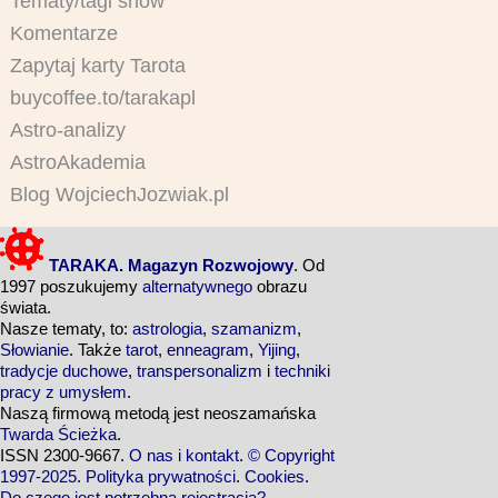
Tematy/tagi snów
Komentarze
Zapytaj karty Tarota
buycoffee.to/tarakapl
Astro-analizy
AstroAkademia
Blog WojciechJozwiak.pl
TARAKA. Magazyn Rozwojowy
. Od
1997 poszukujemy
alternatywnego
obrazu
świata.
Nasze tematy, to:
astrologia
,
szamanizm
,
Słowianie
. Także
tarot
,
enneagram
,
Yijing
,
tradycje duchowe
,
transpersonalizm
i
techniki
pracy z umysłem
.
Naszą firmową metodą jest neoszamańska
Twarda Ścieżka
.
ISSN 2300-9667.
O nas i kontakt
.
© Copyright
1997-2025
.
Polityka prywatności
.
Cookies
.
Do czego jest potrzebna rejestracja?