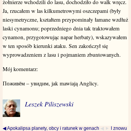
żołnierze wchodzili do lasu, dochodziło do walk wręcz.
Ja, rzucałem w las kilkumetrowymi oszczepami (były
niesymetryczne, kształtem przypominały łamane wzdłuż
laski cynamonu; poprzedniego dnia tak traktowałem
cynamon, przygotowując napar herbaty), wskazywałem
w ten sposób kierunki ataku. Sen zakończył się
wyprowadzeniem z lasu i pojmaniem zbuntowanych.
Mój komentarz:
Поживём – увидим, jak mawiają Anglicy.
Leszek Piliszewski
◀ Apokalipsa planety, obcy i ratunek w genach
◀ ►
I znowu