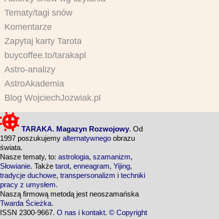
Tematy/tagi snów
Komentarze
Zapytaj karty Tarota
buycoffee.to/tarakapl
Astro-analizy
AstroAkademia
Blog WojciechJozwiak.pl
TARAKA. Magazyn Rozwojowy
. Od
1997 poszukujemy
alternatywnego
obrazu
świata.
Nasze tematy, to:
astrologia
,
szamanizm
,
Słowianie
. Także
tarot
,
enneagram
,
Yijing
,
tradycje duchowe
,
transpersonalizm
i
techniki
pracy z umysłem
.
Naszą firmową metodą jest neoszamańska
Twarda Ścieżka
.
ISSN 2300-9667.
O nas i kontakt
.
© Copyright