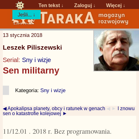
Ten tekst ↓
Zaloguj
↓
Więcej ↓
Jeśli... ↓
13 stycznia 2018
Leszek Piliszewski
Serial:
Sny i wizje
Sen militarny
Kategoria:
Sny i wizje
◀ Apokalipsa planety, obcy i ratunek w genach
◀ ►
I znowu
sen o katastrofie kolejowej ►
11/12.01 . 2018 r. Bez programowania.