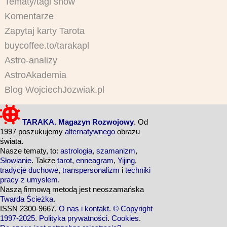
Tematy/tagi snów
Komentarze
Zapytaj karty Tarota
buycoffee.to/tarakapl
Astro-analizy
AstroAkademia
Blog WojciechJozwiak.pl
TARAKA. Magazyn Rozwojowy
. Od
1997 poszukujemy
alternatywnego
obrazu
świata.
Nasze tematy, to:
astrologia
,
szamanizm
,
Słowianie
. Także
tarot
,
enneagram
,
Yijing
,
tradycje duchowe
,
transpersonalizm
i
techniki
pracy z umysłem
.
Naszą firmową metodą jest neoszamańska
Twarda Ścieżka
.
ISSN 2300-9667.
O nas i kontakt
.
© Copyright
1997-2025
.
Polityka prywatności
.
Cookies
.