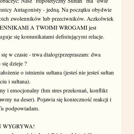
baczyć: Nasz "Hipotetyczny Sułtan" ma "dwie
lennicy Antagonisty - jedną. Na początku obydwie
woich zwolenników lub przeciwników. Aczkolwiek
LENNIKAMI A TWOIMI WROGAMI jest
uguje się komunikatami definiującymi relacje.
 się w czasie - trwa dialog(przepraszam: dwa
się dzieje ?
ożenie o istnieniu sułtana (jesteś nie jesteś sułtan
ciu i sułtana).
czny i emocjonalny (hm stres przekonań, konflikt
tawmy na deser). Pojawia się konieczność reakcji i
j. Tu podpowiadam.
N WYGRYWA!