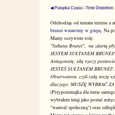
◀ Pułapka Czasu - Time Distortion
Odchodząc od tematu teizmu a ate
brunei wstawimy w grupę.
Na po
Mamy oczywiste rolę:
"Sułtana Brunei", na zdartą płyt
JESTEM SUŁTANEM BRUNEI!
Antagonistę, siłą rzeczy postawi
JESTEŚ SUŁTANEM BRUNEI! 
Obserwatora, czyli całą resztę s
dlaczego: MUSZĘ WYBRAĆ ZA
(Przypominajka dla mnie sameg
wybrałem tutaj jako postać mit
"wartość społeczną") oraz odległ
Mamy też sprawę o której rzadko