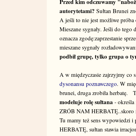
Przed kim odczuwamy "nabożny
autorytetami?
Sułtan Brunei z
A jeśli to nie jest możliwe prób
Mieszane sygnały. Jeśli do tego
oznacza zgodę:zaprzestanie sprz
mieszane sygnały rozładowywania
podbił grupę, tylko grupa o ty
A w międzyczasie zajrzyjmy co s
dysonansu poznawczego
. W międ
brunei, druga zrobiła herbatę. T
modeluje rolę sułtana
- określ
ZRÓB NAM HERBATĘ..skoro i t
Tu mamy też sens wypowiedzi i 
HERBATĘ, sułtan stawia irracjon