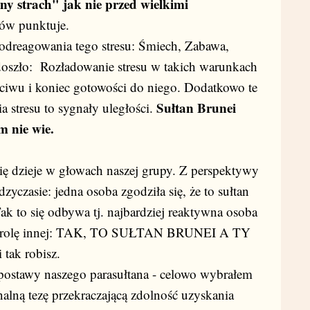
 strach" jak nie przed wielkimi
nów punktuje.
a odreagowania tego stresu: Śmiech, Zabawa,
 doszło: Rozładowanie stresu w takich warunkach
eciwu i koniec gotowości do niego. Dodatkowo te
Sułtan Brunei
 stresu to sygnały uległości.
m nie wie.
ię dzieje w głowach naszej grupy. Z perspektywy
zyczasie: jedna osoba zgodziła się, że to sułtan
ak to się odbywa tj. najbardziej reaktywna osoba
a rolę innej: TAK, TO SUŁTAN BRUNEI A TY
ak robisz.
postawy naszego parasułtana - celowo wybrałem
alną tezę przekraczającą zdolność uzyskania