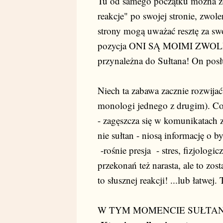
Tu od samego początku można zo
reakcje" po swojej stronie, zwo
strony mogą uważać resztę za s
pozycja ONI SĄ MOIMI ZWO
przynależna do Sułtana! On posł
Niech ta zabawa zacznie rozwijać
monologi jednego z drugim). Co 
- zagęszcza się w komunikatach zał
nie sułtan - niosą informację o by
-rośnie presja - stres, fizjologi
przekonań też narasta, ale to zos
to słusznej reakcji! ...lub łatwe
W TYM MOMENCIE SUŁTA