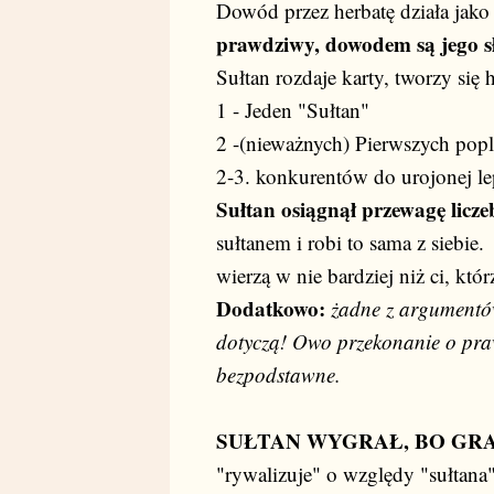
Dowód przez herbatę działa jak
prawdziwy, dowodem są jego sł
Sułtan rozdaje karty, tworzy się h
1 - Jeden "Sułtan"
2 -(nieważnych) Pierwszych pop
2-3. konkurentów do urojonej le
Sułtan osiągnął przewagę licz
sułtanem i robi to sama z siebie.
wierzą w nie bardziej niż ci, któr
Dodatkowo:
żadne z argumentów
dotyczą! Owo przekonanie o prawd
bezpodstawne.
SUŁTAN WYGRAŁ, BO GRA
"rywalizuje" o względy "sułtana"