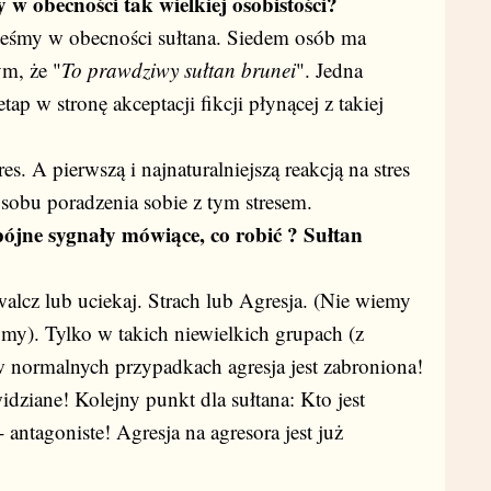
y w obecności tak wielkiej osobistości?
steśmy w obecności sułtana. Siedem osób ma
ym, że "
To prawdziwy sułtan brunei
". Jedna
tap w stronę akceptacji fikcji płynącej z takiej
res. A pierwszą i najnaturalniejszą reakcją na stres
posobu poradzenia sobie z tym stresem.
pójne sygnały mówiące, co robić ? Sułtan
walcz lub uciekaj. Strach lub Agresja. (Nie wiemy
jmy). Tylko w takich niewielkich grupach (z
 normalnych przypadkach agresja jest zabroniona!
dziane! Kolejny punkt dla sułtana: Kto jest
antagoniste! Agresja na agresora jest już