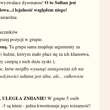
O to Sułtan jest
o wyzwalacz dysonansu!
owa...i lojalność względem niego!
ierarchia:
leczników
pszej pozycji w grupie.
ebną.
Ta grupa sama znajduje argumenty za
 ( ludzie, którym mało płaci się za ich kłamstwa,
zy czerpią z nich duże zyski );
, które mógłby wysunąć antagonista ich nie
ziwości sułtana jest silne, ale... całkowicie
 ULEGŁA ZMIANIE!
W grupie 5 osób
 -3 są letnie - jedna kwestionuje jego tożsamość!