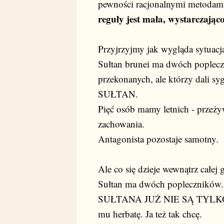
pewności racjonalnymi metodami
reguły jest mała, wystarczając
Przyjrzyjmy jak wygląda sytuacj
Sułtan brunei ma dwóch poplecz
przekonanych, ale którzy dal
SUŁTAN.
Pięć osób mamy letnich - przeży
zachowania.
Antagonista pozostaje samotny.
Ale co się dzieje wewnątrz całej
Sułtan ma dwóch popleczni
SUŁTANA JUŻ NIE SĄ TYLKO J
mu herbatę. Ja też tak chcę.