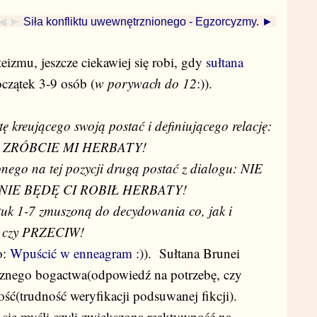
◀ ►
Siła konfliktu uwewnętrznionego - Egzorcyzmy. ►
izmu, jeszcze ciekawiej się robi, gdy
sułtana
czątek 3-9 osób (
w porywach do 12
:)).
ę kreującego swoją postać i definiującego relację:
 ZRÓBCIE MI HERBATY!
onego na tej pozycji drugą postać z dialogu: NIE
NIE BĘDĘ CI ROBIŁ HERBATY!
ztuk 1-7 zmuszoną do decydowania co, jak i
 czy PRZECIW!
o:
Wpuścić w enneagram
:)). Sułtana Brunei
ycznego bogactwa(odpowiedź na potrzebę, czy
ość(trudność weryfikacji podsuwanej fikcji).
 się myśli czyli zwiększoną reaktywność na