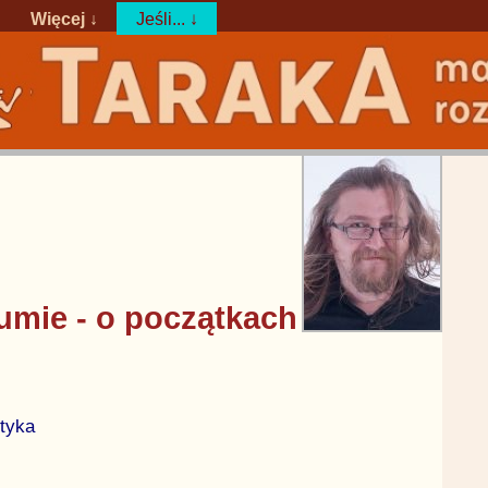
Więcej ↓
Jeśli... ↓
łumie - o początkach
ityka