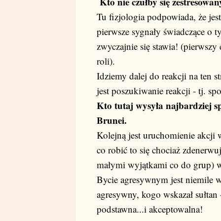
Kto nie czułby się zestresowan
Tu fizjologia podpowiada, że je
pierwsze sygnały świadczące o t
zwyczajnie się stawia! (pierwszy e
roli).
Idziemy dalej do reakcji na ten st
jest poszukiwanie reakcji - tj. s
Kto tutaj wysyła najbardziej s
Brunei.
Kolejną jest uruchomienie akcji 
co robić to się chociaż zdenerwu
małymi wyjątkami co do grup) w
Bycie agresywnym jest niemile wi
agresywny, kogo wskazał sułtan - 
podstawna...i akceptowalna!