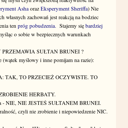
eryment Asha
oraz
Eksperyment Sheriffa
)
Nie
ch własnych zachowań jest reakcją na bodziec
enia ten
próg pobudzenia.
Stajemy się
bardziej
 myśląc o sobie w bezpiecznych warunkach
GDY PRZEMAWIA SUŁTAN BRUNEI ?
cje (wątek myślowy i inne pomijam na razie):
TANA: TAK, TO PRZECIEŻ OCZYWISTE. TO
a - ZROBIENIE HERBATY.
tana - NIE, NIE JESTEŚ SUŁTANEM BRUNEI.
alność, czyli nie zrobienie i niepowiedzenie NIC.