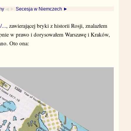
ny
◀ ►
Secesja w Niemczech ►
...
, zawierającej bryki z historii Rosji, znalazłem
opnie w prawo i dorysowałem Warszawę i Kraków,
ano. Oto ona: