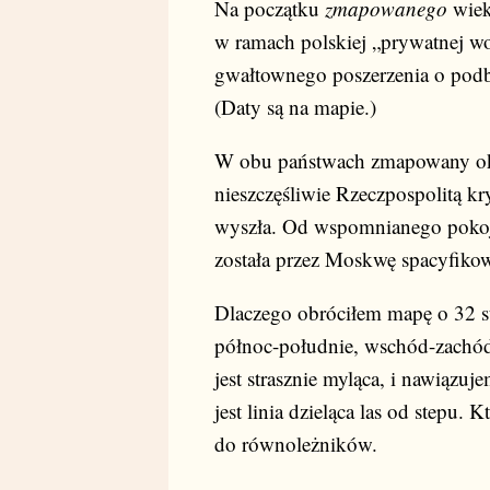
Na początku
zmapowanego
wiek
w ramach polskiej „prywatnej wo
gwałtownego poszerzenia o podbit
(Daty są na mapie.)
W obu państwach zmapowany okr
nieszczęśliwie Rzeczpospolitą k
wyszła. Od wspomnianego pokoj
została przez Moskwę spacyfikowan
Dlaczego obróciłem mapę o 32 st
północ-południe, wschód-zachód,
jest strasznie myląca, i nawiązu
jest linia dzieląca las od stepu. 
do równoleżników.