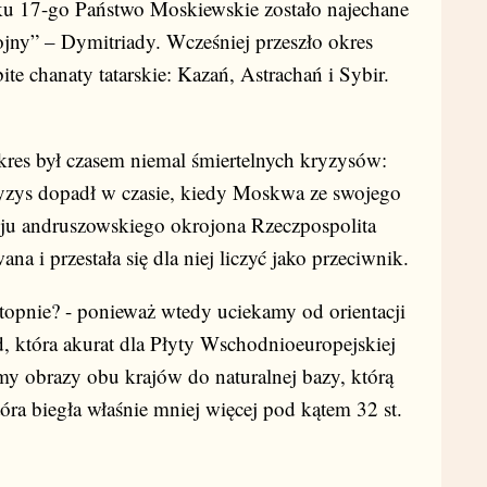
u 17-go Państwo Moskiewskie zostało najechane
jny” – Dymitriady. Wcześniej przeszło okres
e chanaty tatarskie: Kazań, Astrachań i Sybir.
es był czasem niemal śmiertelnych kryzysów:
ryzys dopadł w czasie, kiedy Moskwa ze swojego
u andruszowskiego okrojona Rzeczpospolita
a i przestała się dla niej liczyć jako przeciwnik.
opnie? - ponieważ wtedy uciekamy od orientacji
 która akurat dla Płyty Wschodnioeuropejskiej
jemy obrazy obu krajów do naturalnej bazy, którą
Która biegła właśnie mniej więcej pod kątem 32 st.