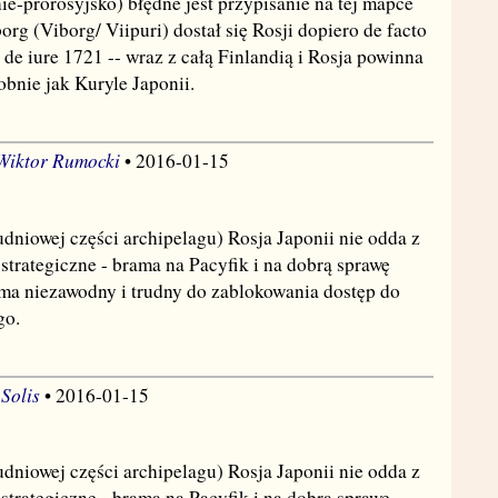
ie-prorosyjsko) błędne jest przypisanie na tej mapce
g (Viborg/ Viipuri) dostał się Rosji dopiero de facto
a de iure 1721 -- wraz z całą Finlandią i Rosja powinna
obnie jak Kuryle Japonii.
 Wiktor Rumocki
• 2016-01-15
udniowej części archipelagu) Rosja Japonii nie odda z
strategiczne - brama na Pacyfik i na dobrą sprawę
 ma niezawodny i trudny do zablokowania dostęp do
go.
Solis
• 2016-01-15
udniowej części archipelagu) Rosja Japonii nie odda z
strategiczne - brama na Pacyfik i na dobrą sprawę