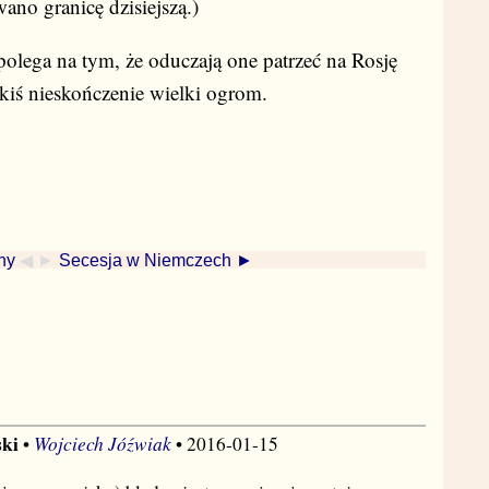
ano granicę dzisiejszą.)
polega na tym, że oduczają one patrzeć na Rosję
akiś nieskończenie wielki ogrom.
ny
◀ ►
Secesja w Niemczech ►
ski
Wojciech Jóźwiak
•
• 2016-01-15