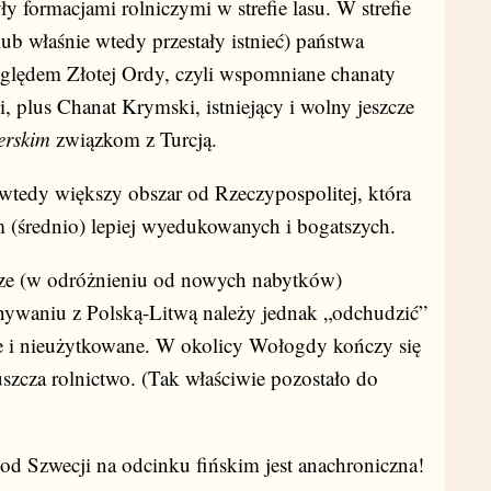
 formacjami rolniczymi w strefie lasu. W strefie
(lub właśnie wtedy przestały istnieć) państwa
względem Złotej Ordy, czyli wspomniane chanaty
i, plus Chanat Krymski, istniejący i wolny jeszcze
erskim
związkom z Turcją.
wtedy większy obszar od Rzeczypospolitej, która
ym (średnio) lepiej wyedukowanych i bogatszych.
sze (w odróżnieniu od nowych nabytków)
ywaniu z Polską-Litwą należy jednak „odchudzić”
ne i nieużytkowane. W okolicy Wołogdy kończy się
puszcza rolnictwo. (Tak właściwie pozostało do
ę od Szwecji na odcinku fińskim jest anachroniczna!