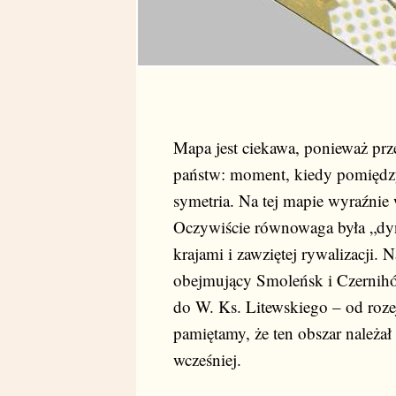
Mapa jest ciekawa, ponieważ pr
państw: moment, kiedy pomiędzy
symetria. Na tej mapie wyraźnie w
Oczywiście równowaga była „dyn
krajami i zawziętej rywalizacji.
obejmujący Smoleńsk i Czernihó
do W. Ks. Litewskiego – od roz
pamiętamy, że ten obszar należa
wcześniej.