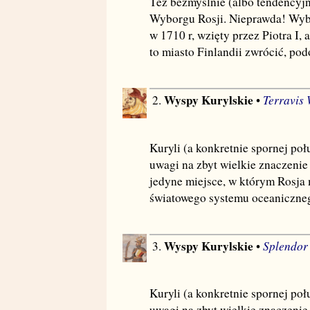
Też bezmyślnie (albo tendencyjn
Wyborgu Rosji. Nieprawda! Wybor
w 1710 r, wzięty przez Piotra I, 
to miasto Finlandii zwrócić, pod
Wyspy Kurylskie
Terravis
2.
•
Kuryli (a konkretnie spornej poł
uwagi na zbyt wielkie znaczenie 
jedyne miejsce, w którym Rosja
światowego systemu oceaniczne
Wyspy Kurylskie
Splendor 
3.
•
Kuryli (a konkretnie spornej poł
uwagi na zbyt wielkie znaczenie 