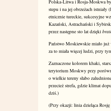
Polska-Litwa i Rosja-Moskwa były
stepu i na jej obrzeżach istniały 
etnicznie tureckie, sukcesyjne 
Kazański, Astrachański i Sybirsk
przez następne sto lat dzięki
brat
Państwo Moskiewskie miało już 
za to miała więcej ludzi, przy t
Zaznaczone kolorem khaki, star
terytorium Moskwy przy porówn
o wielkie tereny słabo zaludnio
przecież strefa, gdzie klimat do
dziś.)
(Przy okazji: linia dzieląca Rosj