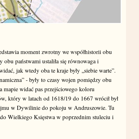
zedstawia moment zwrotny we współhistorii obu
 obu państwami ustaliła się równowaga i
idać, jak wtedy oba te kraje były „siebie warte”.
amiczna” - były to czasy wojen pomiędzy obu
 Na mapie widać pas przejściowego koloru
w, który w latach od 1618/19 do 1667 wrócił był
ejmu w Dywilinie do pokoju w Andruszowie. Tu
ł do Wielkiego Księstwa w poprzednim stuleciu i