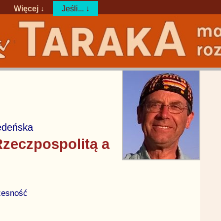
Więcej ↓
Jeśli... ↓
edeńska
zeczpospolitą a
czesność