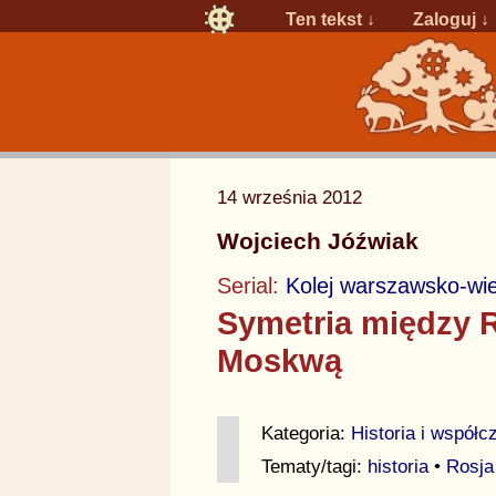
Ten tekst ↓
Zaloguj
↓
14 września 2012
Wojciech Jóźwiak
Serial:
Kolej warszawsko-wi
Symetria między R
Moskwą
Kategoria:
Historia i współ
Tematy/tagi:
historia
•
Rosja