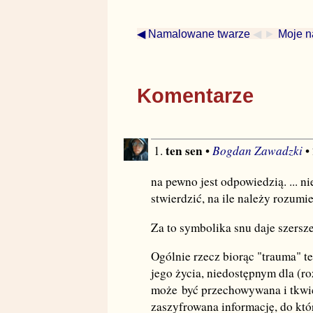
◀ Namalowane twarze
◀ ►
Moje n
Komentarze
ten sen
Bogdan Zawadzki
1.
•
•
na pewno jest odpowiedzią. ... ni
stwierdzić, na ile należy rozumi
Za to symbolika snu daje szersze 
Ogólnie rzecz biorąc "trauma" 
jego życia, niedostępnym dla (ro
może być przechowywana i tkwi
zaszyfrowana informację, do któ