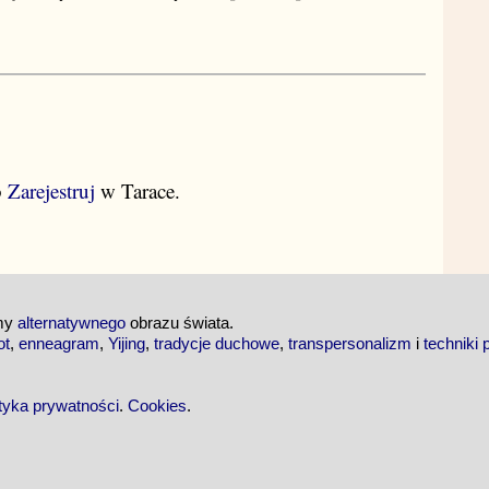
b
Zarejestruj
w Tarace.
emy
alternatywnego
obrazu świata.
ot
,
enneagram
,
Yijing
,
tradycje duchowe
,
transpersonalizm
i
techniki 
ityka prywatności
.
Cookies
.