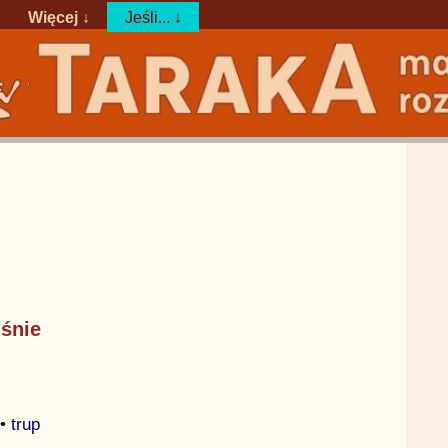
Więcej ↓
Jeśli... ↓
 śnie
•
trup