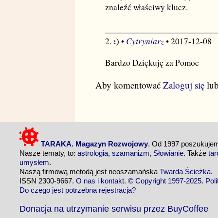
znaleźć właściwy klucz.
:)
Cytryniarz
2.
•
• 2017-12-08
Bardzo Dziękuję za Pomoc
Aby komentować
Zaloguj się
lu
TARAKA. Magazyn Rozwojowy
. Od 1997 poszukuj
Nasze tematy, to:
astrologia
,
szamanizm
,
Słowianie
. Także
tar
umysłem
.
Naszą firmową metodą jest neoszamańska
Twarda Ścieżka
.
ISSN 2300-9667.
O nas i kontakt
.
© Copyright 1997-2025
.
Pol
Do czego jest potrzebna rejestracja?
Donacja na utrzymanie serwisu przez BuyCoffee