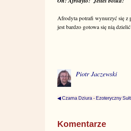
Oh! Afrodyto!
Jesteś boska!
Afrodyta potrafi wynurzyć się z
jest bardzo gotowa się nią dzielić
Piotr Jaczewski
◀ Czarna Dziura - Ezoteryczny Suł
Komentarze