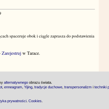
9
ącach spaceruje obok i ciągle zaprasza do podstawienia
b
Zarejestruj
w Tarace.
emy
alternatywnego
obrazu świata.
ot
,
enneagram
,
Yijing
,
tradycje duchowe
,
transpersonalizm
i
techniki 
ityka prywatności
.
Cookies
.