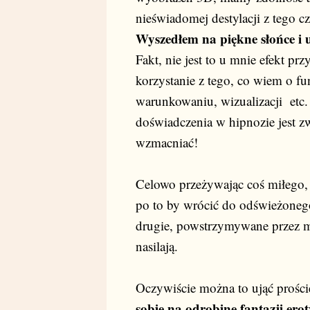
nieświadomej destylacji z tego c
Wyszedłem na piękne słońce i u
Fakt, nie jest to u mnie efekt p
korzystanie z tego, co wiem o fu
warunkowaniu, wizualizacji etc.
doświadczenia w hipnozie jest z
wzmacniać!
Celowo przeżywając coś miłego,
po to by wrócić do odświeżone
drugie, powstrzymywane przez 
nasilają.
Oczywiście można to ująć prości
sobie na odrobinę fantazji erot