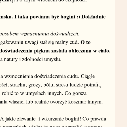
emska. I taka powinna być bogini :) Dokładnie
st sposobem wzmacniania doświadczeń.
O to
gażowaniu uwagi stał się realny cud.
doświadczenia piękna została obleczona w ciało.
a natury i zdolności umysłu.
a wzmocnienia doświadczenia cudu. Ciągle
ści, strachu, grozy, bólu, stresu ludzie potrafią
b robić to w umysłach innych. Co gorsza
ania własne, lub realnie tworzyć koszmar innym.
A jakie zlewanie i wkurzanie bogini! Co prawda
 wszystkich gdyby jej na to pozwolić, nawet za