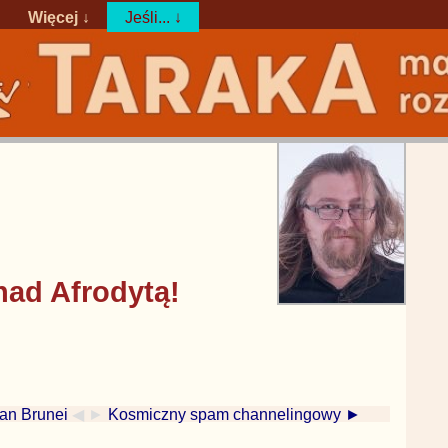
Więcej ↓
Jeśli... ↓
nad Afrodytą!
tan Brunei
◀ ►
Kosmiczny spam channelingowy ►