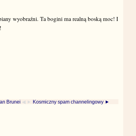
 piany wyobraźni. Ta bogini ma realną boską moc! I
!
tan Brunei
◀ ►
Kosmiczny spam channelingowy ►