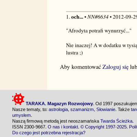
och...
NN#6634
1.
•
• 2012-09-2
"Afrodyta potrafi wynurzyć..."
Nie inaczej! A w dodatku w tysi
lustra ;)
Aby komentować
Zaloguj się
lu
TARAKA. Magazyn Rozwojowy
. Od 1997 poszukuj
Nasze tematy, to:
astrologia
,
szamanizm
,
Słowianie
. Także
tar
umysłem
.
Naszą firmową metodą jest neoszamańska
Twarda Ścieżka
.
ISSN 2300-9667.
O nas i kontakt
.
© Copyright 1997-2025
.
Pol
Do czego jest potrzebna rejestracja?