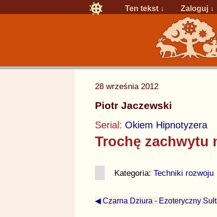
Ten tekst ↓
Zaloguj
↓
28 września 2012
Piotr Jaczewski
Serial:
Okiem Hipnotyzera
Trochę zachwytu 
Kategoria:
Techniki rozwoju
◀ Czarna Dziura - Ezoteryczny Suł