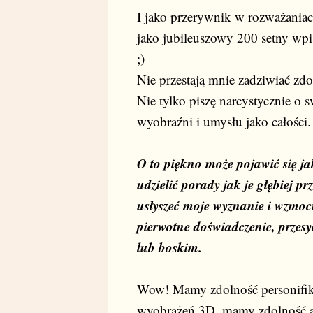
I jako przerywnik w rozważaniach
jako jubileuszowy 200 setny wp
;)
Nie przestają mnie zadziwiać zdo
Nie tylko piszę narcystycznie o 
wyobraźni i umysłu jako całości.
O to piękno może pojawić się j
udzielić porady jak je głębiej p
usłyszeć moje wyznanie i wzmoc
pierwotne doświadczenie, przesy
lub boskim.
Wow! Mamy zdolność personifik
wyobrażeń 3D, mamy zdolność au