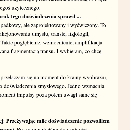
zegoś użytecznego.
rok tego doświadczenia sprawił ...
rzypadkowy, ale zaprojektowany i wyćwiczony. To
nkcjonowaniu umysłu, transie, fizjologii,
 Takie pogłębienie, wzmocnienie, amplifikacja
wana fragmentacją transu. I wybieram, co chcę
 przełączam się na moment do krainy wyobraźni,
go doświadczenia zmysłowego. Jedno wzmacnia
moment impulsy poza polem uwagi same się
Przeżywając miłe doświadczenie pozwoliłem
ej:
ycznej.
Po czym wróciłem do czujności.