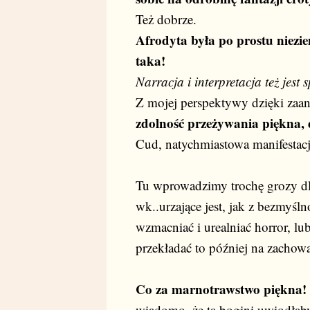
Też dobrze.
Afrodyta była po prostu niezi
taka!
Narracja i interpretacja też je
Z mojej perspektywy dzięki zaan
zdolność przeżywania piękna, 
Cud, natychmiastowa manifestacj
Tu wprowadzimy trochę grozy dl
wk..urzające jest, jak z bezmyślno
wzmacniać i urealniać horror, lu
przekładać to później na zachow
Co za marnotrawstwo piękna!
wiadomo, że ta bogini uwiodłaby